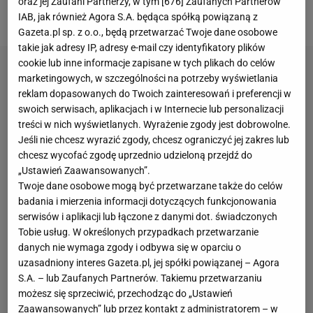
oraz jej Zaufani Partnerzy, w tym [
676
] Zaufanych Partnerów
czy Wolfsburga.
IAB, jak również Agora S.A. będąca spółką powiązaną z
Gazeta.pl sp. z o.o., będą przetwarzać Twoje dane osobowe
takie jak adresy IP, adresy e-mail czy identyfikatory plików
cookie lub inne informacje zapisane w tych plikach do celów
marketingowych, w szczególności na potrzeby wyświetlania
reklam dopasowanych do Twoich zainteresowań i preferencji w
swoich serwisach, aplikacjach i w Internecie lub personalizacji
treści w nich wyświetlanych. Wyrażenie zgody jest dobrowolne.
Jeśli nie chcesz wyrazić zgody, chcesz ograniczyć jej zakres lub
chcesz wycofać zgodę uprzednio udzieloną przejdź do
„Ustawień Zaawansowanych”.
Twoje dane osobowe mogą być przetwarzane także do celów
badania i mierzenia informacji dotyczących funkcjonowania
serwisów i aplikacji lub łączone z danymi dot. świadczonych
Tobie usług. W określonych przypadkach przetwarzanie
danych nie wymaga zgody i odbywa się w oparciu o
uzasadniony interes Gazeta.pl, jej spółki powiązanej – Agora
S.A. – lub Zaufanych Partnerów. Takiemu przetwarzaniu
możesz się sprzeciwić, przechodząc do „Ustawień
Zaawansowanych” lub przez kontakt z administratorem – w