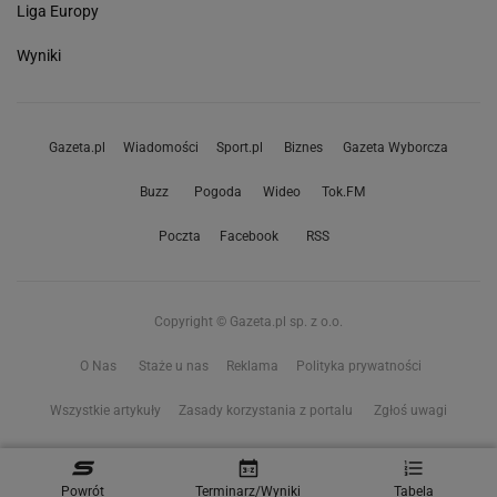
Liga Europy
Wyniki
Gazeta.pl
Wiadomości
Sport.pl
Biznes
Gazeta Wyborcza
Buzz
Pogoda
Wideo
Tok.FM
Poczta
Facebook
RSS
Copyright © Gazeta.pl sp. z o.o.
O Nas
Staże u nas
Reklama
Polityka prywatności
Wszystkie artykuły
Zasady korzystania z portalu
Zgłoś uwagi
Ustawienia prywatności
Powrót
Terminarz/Wyniki
Tabela