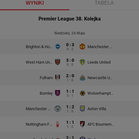
WYNIKI
TABELA
Premier League 38. Kolejka
Niedziela, 24 Maja
0 : 3
Brighton & Hove Albion
Manchester United
0 : 2
3 : 0
West Ham United
Leeds United
0 : 0
2 : 0
Fulham
Newcastle United
1 : 0
1 : 1
Burnley
Wolverhampton Wanderers
0 : 1
1 : 2
Manchester City
Aston Villa
1 : 0
1 : 1
Nottingham Forest
AFC Bournemouth
1 : 0
2 : 1