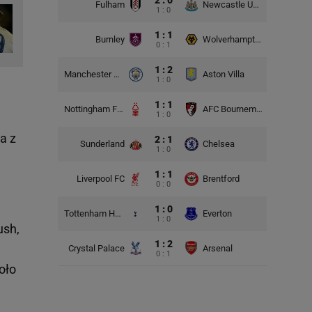
2 : 0
Fulham
Newcastle United
1 : 0
1 : 1
Burnley
Wolverhampton Wanderers
0 : 1
1 : 2
Manchester City
Aston Villa
1 : 0
1 : 1
Nottingham Forest
AFC Bournemouth
1 : 0
a z
2 : 1
Sunderland
Chelsea
1 : 0
1 : 1
Liverpool FC
Brentford
0 : 0
1 : 0
Tottenham Hotspur
Everton
1 : 0
ush,
1 : 2
Crystal Palace
Arsenal
0 : 1
oło