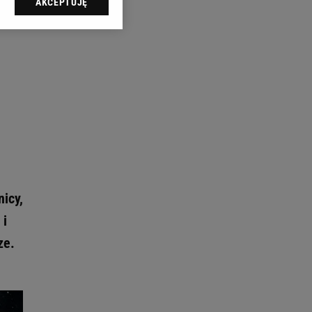
AKCEPTUJĘ
l sp. z o.o., jej
ić swoje preferencje
arzania danych poprzez
ych”. Zmiana ustawień
ach:
 celów identyfikacji.
omiar reklam i treści,
icy,
 i
ze.