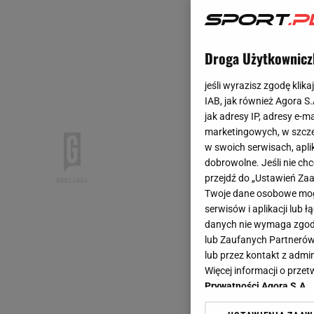
Droga Użytkownicz
jeśli wyrazisz zgodę klika
IAB, jak również Agora S
jak adresy IP, adresy e-m
marketingowych, w szcze
w swoich serwisach, aplik
dobrowolne. Jeśli nie ch
przejdź do „Ustawień Z
Twoje dane osobowe mogą
serwisów i aplikacji lub
danych nie wymaga zgody 
lub Zaufanych Partnerów
lub przez kontakt z admi
Więcej informacji o prz
Prywatności Agora S.A.