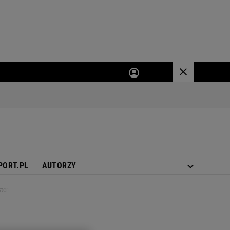
PORT.PL
AUTORZY
eru City!