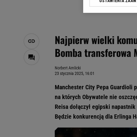
USTAWIENIA ZAA
Klikając „Akceptuję” wyra
Zaufanych Partnerów i A
dotyczące plików cookie,
odnośnik „Ustawienia pr
plików cookie możliwa je
Najpierw wielki komu
My, nasi Zaufani Partne
Bomba transferowa M
Użycie dokładnych danych
Przechowywanie informacji
badnie odbiorców i uleps
Norbert Amlicki
23 stycznia 2025, 16:01
Manchester City Pepa Guardioli 
na których Obywatele nie oszcz
Reisa dołączył egipski napastni
Będzie konkurencją dla Erlinga 