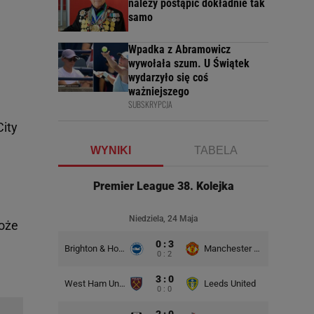
należy postąpić dokładnie tak
samo
Wpadka z Abramowicz
wywołała szum. U Świątek
wydarzyło się coś
ważniejszego
SUBSKRYPCJA
City
WYNIKI
TABELA
Premier League 38. Kolejka
Niedziela, 24 Maja
może
0 : 3
Brighton & Hove Albion
Manchester United
0 : 2
3 : 0
West Ham United
Leeds United
0 : 0