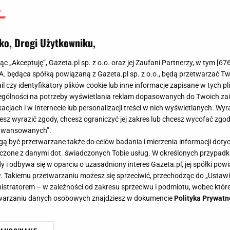
ko, Drogi Użytkowniku,
jąc „Akceptuję”, Gazeta.pl sp. z o.o. oraz jej Zaufani Partnerzy, w tym [
67
.A. będąca spółką powiązaną z Gazeta.pl sp. z o.o., będą przetwarzać T
ail czy identyfikatory plików cookie lub inne informacje zapisane w tych p
gólności na potrzeby wyświetlania reklam dopasowanych do Twoich zain
acjach i w Internecie lub personalizacji treści w nich wyświetlanych. Wyr
cesz wyrazić zgody, chcesz ograniczyć jej zakres lub chcesz wycofać zgo
aawansowanych”.
 być przetwarzane także do celów badania i mierzenia informacji dot
 łączone z danymi dot. świadczonych Tobie usług. W określonych przypad
i odbywa się w oparciu o uzasadniony interes Gazeta.pl, jej spółki powi
. Takiemu przetwarzaniu możesz się sprzeciwić, przechodząc do „Ust
nistratorem – w zależności od zakresu sprzeciwu i podmiotu, wobec które
etwarzaniu danych osobowych znajdziesz w dokumencie
Polityka Prywatn