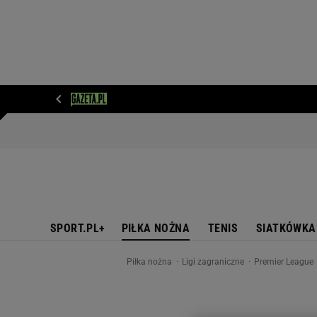
WIADOMOŚCI
NEXT
SPORT
PLOTEK
D
SPORT.PL+
PIŁKA NOŻNA
TENIS
SIATKÓWKA
Piłka nożna
Ligi zagraniczne
Premier League