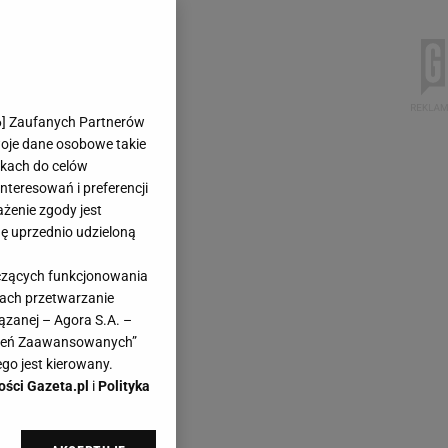
6
] Zaufanych Partnerów
woje dane osobowe takie
likach do celów
teresowań i preferencji
ażenie zgody jest
dę uprzednio udzieloną
yczących funkcjonowania
kach przetwarzanie
ązanej – Agora S.A. –
awień Zaawansowanych”
go jest kierowany.
ości Gazeta.pl
i
Polityka