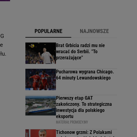
POPULARNE
NAJNOWSZE
SG
że
Brat Grbicia radzi mu nie
wracać do Serbii. "To
łu.
przerażające"
Pucharowa wygrana Chicago.
64 minuty Lewandowskiego
Pierwszy etap GAT
zakończony. To strategiczna
inwestycja dla polskiego
eksportu
MATERIAŁ PROMOCYJNY
Tichonow grzmi: Z Polakami