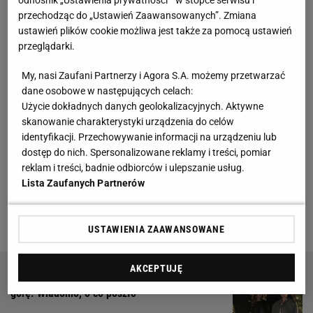
Premier League
przechodząc do „Ustawień Zaawansowanych”. Zmiana
ustawień plików cookie możliwa jest także za pomocą ustawień
O godzinie 16:00 w akcji widzieliśmy Matty'ego
przeglądarki.
Casha, którego Aston Villa zmierzyła się na
My, nasi Zaufani Partnerzy i Agora S.A. możemy przetwarzać
wyjeździe z Newcastle. Goście fatalnie rozpoczęli to
dane osobowe w następujących celach:
spotkanie i stracili bramkę już w drugiej minucie po
Użycie dokładnych danych geolokalizacyjnych. Aktywne
pięknym uderzeniu Anthony'ego Gordona. Później
skanowanie charakterystyki urządzenia do celów
identyfikacji. Przechowywanie informacji na urządzeniu lub
sytuacja ekipy Casha jeszcze bardziej się
dostęp do nich. Spersonalizowane reklamy i treści, pomiar
skomplikowała po tym, jak Jhon Duran został
reklam i treści, badnie odbiorców i ulepszanie usług.
wyrzucony z boiska. Kolumbijczyk w walce o piłkę
Lista Zaufanych Partnerów
zdeptał rywala i sędzia pokazał mu czerwoną
kartkę.
USTAWIENIA ZAAWANSOWANE
AKCEPTUJĘ
Sprzeczka u Lewandowskich, emocje wzięły
górę. Wiadomo, o co poszło