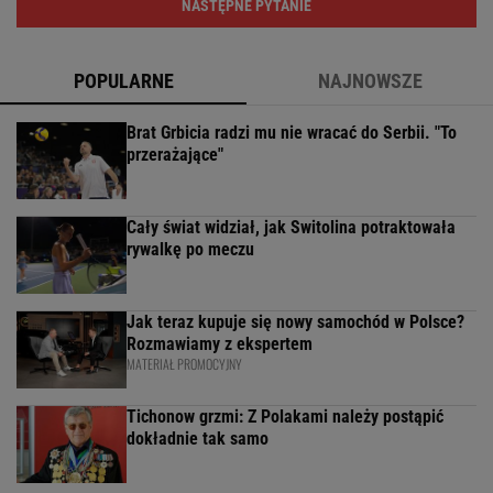
NASTĘPNE PYTANIE
POPULARNE
NAJNOWSZE
Brat Grbicia radzi mu nie wracać do Serbii. "To
przerażające"
Cały świat widział, jak Switolina potraktowała
rywalkę po meczu
Jak teraz kupuje się nowy samochód w Polsce?
Rozmawiamy z ekspertem
MATERIAŁ PROMOCYJNY
Tichonow grzmi: Z Polakami należy postąpić
dokładnie tak samo