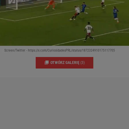
Screen/Twitter - https://x.com/CuriosidadesPRL/status/1872324910175117705
OTWÓRZ GALERIĘ
(3)