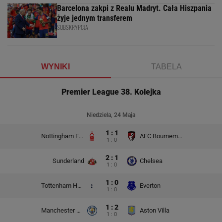
Barcelona zakpi z Realu Madryt. Cała Hiszpania
żyje jednym transferem
SUBSKRYPCJA
WYNIKI
TABELA
Premier League 38. Kolejka
Niedziela, 24 Maja
1 : 1
Nottingham Forest
AFC Bournemouth
1 : 0
2 : 1
Sunderland
Chelsea
1 : 0
1 : 0
Tottenham Hotspur
Everton
1 : 0
1 : 2
Manchester City
Aston Villa
1 : 0