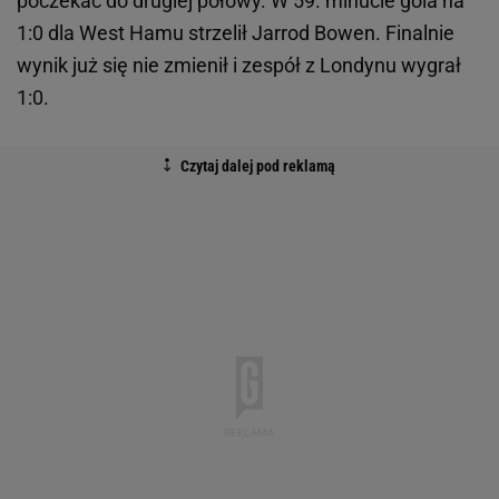
poczekać do drugiej połowy. W 59. minucie gola na
1:0 dla West Hamu strzelił Jarrod Bowen. Finalnie
wynik już się nie zmienił i zespół z Londynu wygrał
1:0.