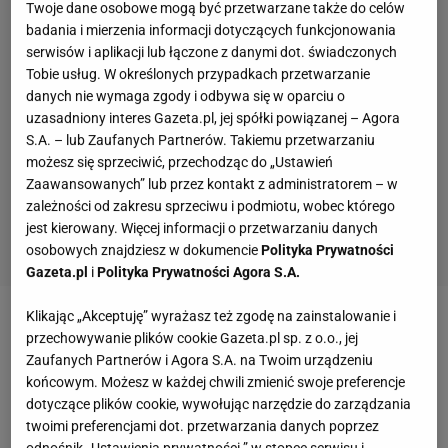
Twoje dane osobowe mogą być przetwarzane także do celów
badania i mierzenia informacji dotyczących funkcjonowania
serwisów i aplikacji lub łączone z danymi dot. świadczonych
Tobie usług. W określonych przypadkach przetwarzanie
danych nie wymaga zgody i odbywa się w oparciu o
uzasadniony interes Gazeta.pl, jej spółki powiązanej – Agora
S.A. – lub Zaufanych Partnerów. Takiemu przetwarzaniu
możesz się sprzeciwić, przechodząc do „Ustawień
Zaawansowanych” lub przez kontakt z administratorem – w
zależności od zakresu sprzeciwu i podmiotu, wobec którego
jest kierowany. Więcej informacji o przetwarzaniu danych
osobowych znajdziesz w dokumencie
Polityka Prywatności
Gazeta.pl
i
Polityka Prywatności Agora S.A.
Klikając „Akceptuję” wyrażasz też zgodę na zainstalowanie i
Zobacz wideo
Kosecki zmarnowanym talentem?
przechowywanie plików cookie Gazeta.pl sp. z o.o., jej
"Ludzie p******i, że nie miałem charakteru"
Zaufanych Partnerów i Agora S.A. na Twoim urządzeniu
końcowym. Możesz w każdej chwili zmienić swoje preferencje
dotyczące plików cookie, wywołując narzędzie do zarządzania
Cash i Bednarek na boisku. Oto wyniki 18. kolejki
twoimi preferencjami dot. przetwarzania danych poprzez
odnośnik „Ustawienia prywatności ” w stopce serwisu i