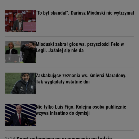
"To był skandal". Dariusz Mioduski nie wytrzymał
Mioduski zabrał głos ws. przyszłości Feio w
Legii. Jaśniej się nie da
Zaskakujące zeznania ws. śmierci Maradony.
Tak wyglądały ostatnie dni
Nie tylko Luis Figo. Kolejna osoba publicznie
wzywa Infantino do dymisji
1/14
Sport polegający na przesuwaniu po lodzie