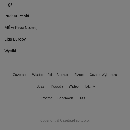
I liga
Puchar Polski
MŚ w Piłce Nożnej
Liga Europy
Wyniki
Gazeta.pl
Wiadomości
Sport.pl
Biznes
Gazeta Wyborcza
Buzz
Pogoda
Wideo
Tok.FM
Poczta
Facebook
RSS
Copyright © Gazeta.pl sp. z o.o.