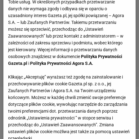
Tobie usług. W określonych przypadkach przetwarzanie
danych nie wymaga zgody i odbywa się w oparciu o
uzasadniony interes Gazeta.pl, jej spółki powiązanej – Agora
S.A. – lub Zaufanych Partnerów. Takiemu przetwarzaniu
możesz się sprzeciwić, przechodząc do „Ustawień
Zaawansowanych” lub przez kontakt z administratorem – w
zależności od zakresu sprzeciwu i podmiotu, wobec którego
jest kierowany. Więcej informacji o przetwarzaniu danych
osobowych znajdziesz w dokumencie
Polityka Prywatności
Gazeta.pl
i
Polityka Prywatności Agora S.A.
Klikając „Akceptuję” wyrażasz też zgodę na zainstalowanie i
przechowywanie plików cookie Gazeta.pl sp. z o.o., jej
Zaufanych Partnerów i Agora S.A. na Twoim urządzeniu
końcowym. Możesz w każdej chwili zmienić swoje preferencje
Zobacz wideo
Wielu piłkarzy wracało z emerytury,
dotyczące plików cookie, wywołując narzędzie do zarządzania
ale powrót Szczęsnego może być wyjątkowy
twoimi preferencjami dot. przetwarzania danych poprzez
odnośnik „Ustawienia prywatności ” w stopce serwisu i
przechodząc do „Ustawień Zaawansowanych”. Zmiana
West Ham rozpoczął niespodziewanie mecz z
ustawień plików cookie możliwa jest także za pomocą ustawień
Liverpoolem
od prowadzenia w 21. minucie
przeglądarki.