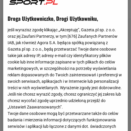
ale może liczyć na grę w pucharach.
Droga Użytkowniczko, Drogi Użytkowniku,
jeśli wyrazisz zgodę klikając „Akceptuję”, Gazeta.pl sp. z o.o.
oraz jej Zaufani Partnerzy, w tym [
676
] Zaufanych Partnerów
IAB, jak również Agora S.A. będąca spółką powiązaną z
Gazeta.pl sp. z o.o., będą przetwarzać Twoje dane osobowe
takie jak adresy IP, adresy e-mail czy identyfikatory plików
cookie lub inne informacje zapisane w tych plikach do celów
marketingowych, w szczególności na potrzeby wyświetlania
reklam dopasowanych do Twoich zainteresowań i preferencji w
swoich serwisach, aplikacjach i w Internecie lub personalizacji
treści w nich wyświetlanych. Wyrażenie zgody jest dobrowolne.
Jeśli nie chcesz wyrazić zgody, chcesz ograniczyć jej zakres lub
chcesz wycofać zgodę uprzednio udzieloną przejdź do
„Ustawień Zaawansowanych”.
Twoje dane osobowe mogą być przetwarzane także do celów
badania i mierzenia informacji dotyczących funkcjonowania
serwisów i aplikacji lub łączone z danymi dot. świadczonych