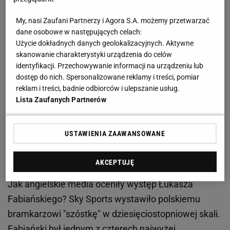
spotkania. Ostatecznie przegrał jednak aż 1:5 po
My, nasi Zaufani Partnerzy i Agora S.A. możemy przetwarzać
dubletach
Diogo Joty
, Cody'ego Gakpo i Mohameda
dane osobowe w następujących celach:
Salaha. Jak przy tych straconych bramkach
Użycie dokładnych danych geolokalizacyjnych. Aktywne
skanowanie charakterystyki urządzenia do celów
zachował się Łukasz Fabiański? Oglądając to
identyfikacji. Przechowywanie informacji na urządzeniu lub
spotkanie, można było zastanawiać się, czy przy
dostęp do nich. Spersonalizowane reklamy i treści, pomiar
dwóch ostatnich bramkach nie mógł zachować się
reklam i treści, badnie odbiorców i ulepszanie usług.
Lista Zaufanych Partnerów
lepiej. Jednocześnie miał kilka parad, które uchroniły
jego zespół przed utratą bramki.
USTAWIENIA ZAAWANSOWANE
Ocenili Łukasza Fabiańskiego za mecz z
Liverpoolem
AKCEPTUJĘ
Jak angielskie media oceniły występ Łukasza
Fabiańskiego? Sky Sports wystawiło polskiemu
bramkarzowi "szóstkę" w dziesięciostopniowej skali.
Fabiański był jednym z czterech najwyżej