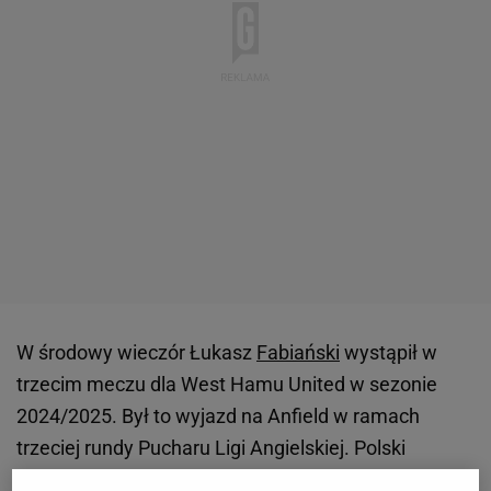
W środowy wieczór Łukasz
Fabiański
wystąpił w
trzecim meczu dla West Hamu United w sezonie
2024/2025. Był to wyjazd na Anfield w ramach
trzeciej rundy Pucharu Ligi Angielskiej. Polski
bramkarz jest tylko rezerwowym w Premier League,