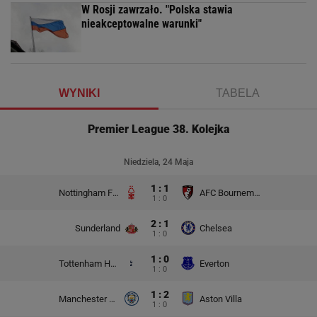
W Rosji zawrzało. "Polska stawia
nieakceptowalne warunki"
WYNIKI
TABELA
Premier League 38. Kolejka
Niedziela, 24 Maja
1 : 1
Nottingham Forest
AFC Bournemouth
1 : 0
2 : 1
Sunderland
Chelsea
1 : 0
1 : 0
Tottenham Hotspur
Everton
1 : 0
1 : 2
Manchester City
Aston Villa
1 : 0