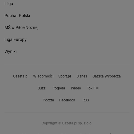
I liga
Puchar Polski
MŚ w Piłce Nożnej
Liga Europy
Wyniki
Gazeta.pl
Wiadomości
Sport.pl
Biznes
Gazeta Wyborcza
Buzz
Pogoda
Wideo
Tok.FM
Poczta
Facebook
RSS
Copyright © Gazeta.pl sp. z o.o.