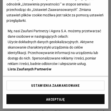
odnośnik „Ustawienia prywatności ” w stopce serwisu i
przechodząc do „Ustawień Zaawansowanych”. Zmiana
ustawień plików cookie możliwa jest także za pomocą ustawień
przeglądarki.
Zobacz wideo
Don Kasjo prowokuje Adamka. "Mam
My, nasi Zaufani Partnerzy i Agora S.A. możemy przetwarzać
nadzieję, że mi podziękuje"
dane osobowe w następujących celach:
Użycie dokładnych danych geolokalizacyjnych. Aktywne
skanowanie charakterystyki urządzenia do celów
Media: Arsenal kusił Wojciecha Szczęsnego.
identyfikacji. Przechowywanie informacji na urządzeniu lub
"Propozycja była bardzo wysoka"
dostęp do nich. Spersonalizowane reklamy i treści, pomiar
reklam i treści, badnie odbiorców i ulepszanie usług.
Taki scenariusz był pewnym zaskoczeniem,
gdyż
Lista Zaufanych Partnerów
ledwie kilkanaście dni wcześniej 34-latek rozwiązał
kontrakt z Juventusem
i wydawało się, że jeszcze
USTAWIENIA ZAAWANSOWANE
poszuka nowego zespołu.
Miały się nim interesować
Ajax Amsterdam, Fiorentina, Manchester United czy
AKCEPTUJĘ
Arsenal, w którym kiedyś występował
. Z ostatnim z