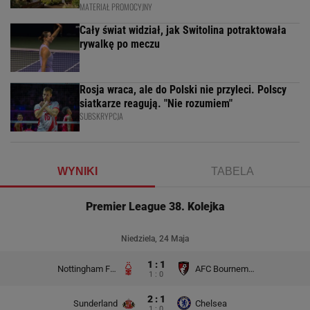
MATERIAŁ PROMOCYJNY
Cały świat widział, jak Switolina potraktowała
rywalkę po meczu
Rosja wraca, ale do Polski nie przyleci. Polscy
siatkarze reagują. "Nie rozumiem"
SUBSKRYPCJA
WYNIKI
TABELA
Premier League 38. Kolejka
Niedziela, 24 Maja
1 : 1
Nottingham Forest
AFC Bournemouth
1 : 0
2 : 1
Sunderland
Chelsea
1 : 0