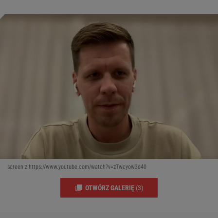
screen z https://www.youtube.com/watch?v=zTwcyow3d40
OTWÓRZ GALERIĘ
(3)