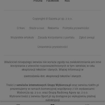
Poczta
Facebook
RSS
Copyright © Gazeta.pl sp. z o.o.
O Nas
Staże u nas
Reklama
Polityka prywatności
Wszystkie artykuły
Zasady korzystania z portalu
Zgłoś uwagi
Ustawienia prywatności
Właściciel niniejszego serwisu nie wyraża zgody na zwielokrotnianie ani inne
korzystanie z utworów rozpowszechnionych w tym serwisie, w celu
eksploracji tekstów i danych. Więcej informacji w
zastrzeżeniu dot. eksploracji tekstów i danych
Treści z
serwisów internetowych Grupy Wyborcza.pl
oraz serwisu tokfm.pl
prezentujemy w ramach komercyjnej współpracy z ich wydawcami:
Wyborcza sp. z o.o. oraz Grupą Radiową Agory sp. z o.o.
Wybrane treści z serwisu Sport.pl są dostępne po wykupieniu płatnej
subskrypcji