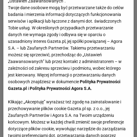
„Ustawień Zaawansowanych”.
Twoje dane osobowe mogą być przetwarzane także do celów
badania i mierzenia informacji dotyczących funkcjonowania
serwisów i aplikacji lub łączone z danymi dot. świadczonych
Tobie usług. W określonych przypadkach przetwarzanie
danych nie wymaga zgody i odbywa się w oparciu o
uzasadniony interes Gazeta.pl, jej spółki powiązanej – Agora
S.A. – lub Zaufanych Partnerów. Takiemu przetwarzaniu
możesz się sprzeciwić, przechodząc do „Ustawień
Zaawansowanych” lub przez kontakt z administratorem – w
zależności od zakresu sprzeciwu i podmiotu, wobec którego
jest kierowany. Więcej informacji o przetwarzaniu danych
osobowych znajdziesz w dokumencie
Polityka Prywatności
Gazeta.pl
i
Polityka Prywatności Agora S.A.
Klikając „Akceptuję” wyrażasz też zgodę na zainstalowanie i
przechowywanie plików cookie Gazeta.pl sp. z o.o., jej
Zaufanych Partnerów i Agora S.A. na Twoim urządzeniu
końcowym. Możesz w każdej chwili zmienić swoje preferencje
dotyczące plików cookie, wywołując narzędzie do zarządzania
twoimi preferencjami dot. przetwarzania danych poprzez