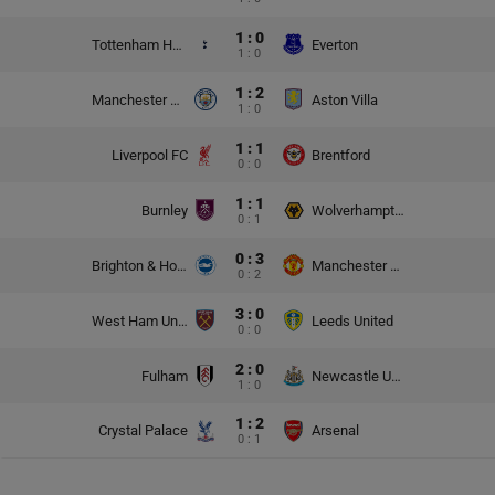
1 : 0
Tottenham Hotspur
Everton
1 : 0
1 : 2
Manchester City
Aston Villa
1 : 0
1 : 1
Liverpool FC
Brentford
0 : 0
1 : 1
Burnley
Wolverhampton Wanderers
0 : 1
0 : 3
Brighton & Hove Albion
Manchester United
0 : 2
3 : 0
West Ham United
Leeds United
0 : 0
2 : 0
Fulham
Newcastle United
1 : 0
1 : 2
Crystal Palace
Arsenal
0 : 1