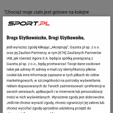
"Chociaż moje ciało jest gotowe na kolejne
wyzwania, to serce już nie. Czuję, że teraz nadszedł
czas, aby poświęcić całą moją uwagę mojej rodzinie
- mojej wspaniałej żonie Marinie i naszej dwójce
Droga Użytkowniczko, Drogi Użytkowniku,
pięknych dzieci Liamowi i Noelii. Dlatego
jeśli wyrazisz zgodę klikając „Akceptuję”, Gazeta.pl sp. z o.o.
postanowiłem odejść z zawodowego futbolu" -
oraz jej Zaufani Partnerzy, w tym [
676
] Zaufanych Partnerów
przekazał we wtorek Wojciech Szczęsny, ogłaszając
IAB, jak również Agora S.A. będąca spółką powiązaną z
zakończenie kariery.
Gazeta.pl sp. z o.o., będą przetwarzać Twoje dane osobowe
takie jak adresy IP, adresy e-mail czy identyfikatory plików
cookie lub inne informacje zapisane w tych plikach do celów
marketingowych, w szczególności na potrzeby wyświetlania
reklam dopasowanych do Twoich zainteresowań i preferencji w
swoich serwisach, aplikacjach i w Internecie lub personalizacji
treści w nich wyświetlanych. Wyrażenie zgody jest dobrowolne.
Jeśli nie chcesz wyrazić zgody, chcesz ograniczyć jej zakres lub
chcesz wycofać zgodę uprzednio udzieloną przejdź do