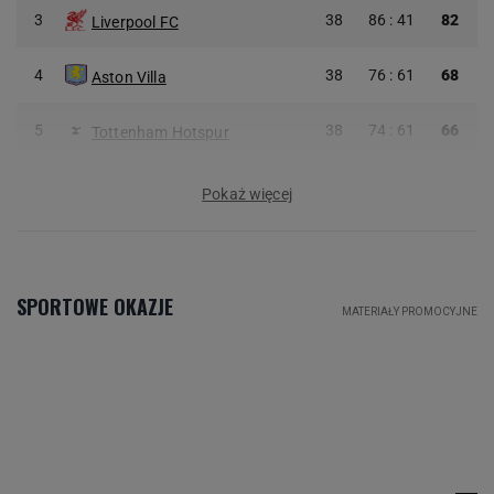
3
38
86 : 41
82
Liverpool FC
4
38
76 : 61
68
Aston Villa
5
38
74 : 61
66
Tottenham Hotspur
Pokaż więcej