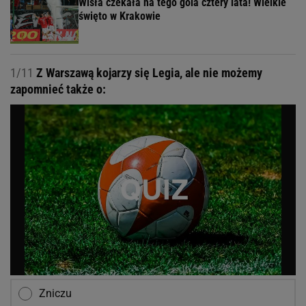
Wisła czekała na tego gola cztery lata! Wielkie
święto w Krakowie
1/11
Z Warszawą kojarzy się Legia, ale nie możemy
zapomnieć także o:
Zniczu