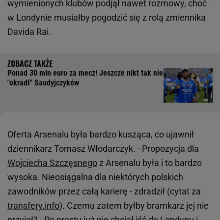
wymienionych klubów podjął nawet rozmowy, choć
w Londynie musiałby pogodzić się z rolą zmiennika
Davida Rai.
Ponad 30 mln euro za mecz! Jeszcze nikt tak nie
"okradł" Saudyjczyków
Oferta Arsenalu była bardzo kusząca, co ujawnił
dziennikarz Tomasz Włodarczyk. - Propozycja dla
Wojciecha Szczęsnego
z Arsenalu była i to bardzo
wysoka. Nieosiągalna dla niektórych
polskich
zawodników przez całą karierę - zdradził (cytat za
transfery.info
). Czemu zatem byłby bramkarz jej nie
przyjął? - Po prostu już nie chciał iść do Londynu i