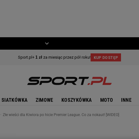
ZIECKO
MOTO
SIATKÓWKA
ZIMOWE
KOSZYKÓWKA
MOTO
INNE
Złe wieści dla Kiwiora po hicie Premier League. Co za nokaut! [WIDEO]