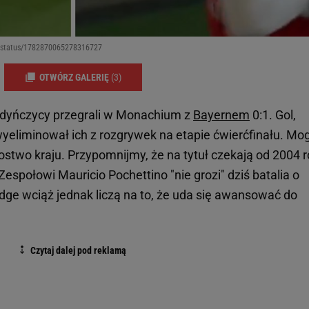
tpl/status/1782870065278316727
OTWÓRZ GALERIĘ
(3)
ndyńczycy przegrali w Monachium z
Bayernem
0:1. Gol,
eliminował ich z rozgrywek na etapie ćwierćfinału. Mo
zostwo kraju. Przypomnijmy, że na tytuł czekają od 2004 r
 Zespołowi Mauricio Pochettino "nie grozi" dziś batalia o
dge wciąż jednak liczą na to, że uda się awansować do