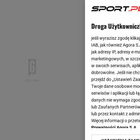
Droga Użytkownicz
jeśli wyrazisz zgodę klika
IAB, jak również Agora S
jak adresy IP, adresy e-m
marketingowych, w szcze
w swoich serwisach, aplik
dobrowolne. Jeśli nie ch
przejdź do „Ustawień Z
Twoje dane osobowe mogą
serwisów i aplikacji lub
danych nie wymaga zgody 
lub Zaufanych Partnerów
lub przez kontakt z admi
Więcej informacji o prz
Prywatności Agora S.A.