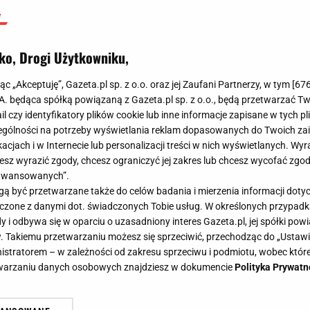
ko, Drogi Użytkowniku,
jąc „Akceptuję”, Gazeta.pl sp. z o.o. oraz jej Zaufani Partnerzy, w tym [
67
.A. będąca spółką powiązaną z Gazeta.pl sp. z o.o., będą przetwarzać T
ail czy identyfikatory plików cookie lub inne informacje zapisane w tych p
gólności na potrzeby wyświetlania reklam dopasowanych do Twoich zain
acjach i w Internecie lub personalizacji treści w nich wyświetlanych. Wyr
cesz wyrazić zgody, chcesz ograniczyć jej zakres lub chcesz wycofać zgo
aawansowanych”.
 być przetwarzane także do celów badania i mierzenia informacji dot
 łączone z danymi dot. świadczonych Tobie usług. W określonych przypad
i odbywa się w oparciu o uzasadniony interes Gazeta.pl, jej spółki powi
. Takiemu przetwarzaniu możesz się sprzeciwić, przechodząc do „Ust
nistratorem – w zależności od zakresu sprzeciwu i podmiotu, wobec które
etwarzaniu danych osobowych znajdziesz w dokumencie
Polityka Prywatn