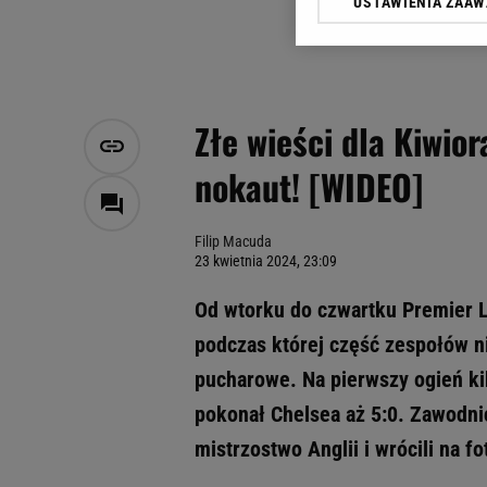
USTAWIENIA ZAA
Klikając „Akceptuję” wyra
Zaufanych Partnerów i A
dotyczące plików cookie,
odnośnik „Ustawienia pr
plików cookie możliwa je
Złe wieści dla Kiwio
My, nasi Zaufani Partne
nokaut! [WIDEO]
Użycie dokładnych danych
Przechowywanie informacji
badnie odbiorców i uleps
Filip Macuda
23 kwietnia 2024, 23:09
Od wtorku do czwartku Premier L
podczas której część zespołów n
pucharowe. Na pierwszy ogień ki
pokonał Chelsea aż 5:0. Zawodni
mistrzostwo Anglii i wrócili na f