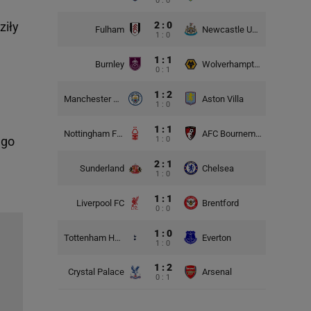
0 : 0
2 : 0
ziły
Fulham
Newcastle United
1 : 0
1 : 1
Burnley
Wolverhampton Wanderers
0 : 1
1 : 2
Manchester City
Aston Villa
1 : 0
1 : 1
Nottingham Forest
AFC Bournemouth
ego
1 : 0
2 : 1
Sunderland
Chelsea
1 : 0
1 : 1
Liverpool FC
Brentford
0 : 0
1 : 0
Tottenham Hotspur
Everton
1 : 0
1 : 2
Crystal Palace
Arsenal
0 : 1