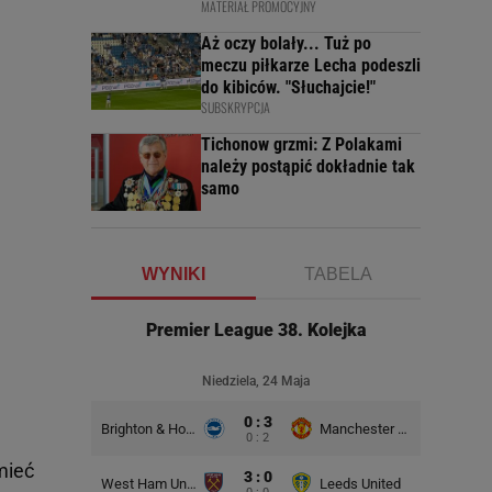
MATERIAŁ PROMOCYJNY
Aż oczy bolały... Tuż po
meczu piłkarze Lecha podeszli
do kibiców. "Słuchajcie!"
SUBSKRYPCJA
Tichonow grzmi: Z Polakami
należy postąpić dokładnie tak
samo
WYNIKI
TABELA
Premier League 38. Kolejka
Niedziela, 24 Maja
0 : 3
Brighton & Hove Albion
Manchester United
0 : 2
mieć
3 : 0
West Ham United
Leeds United