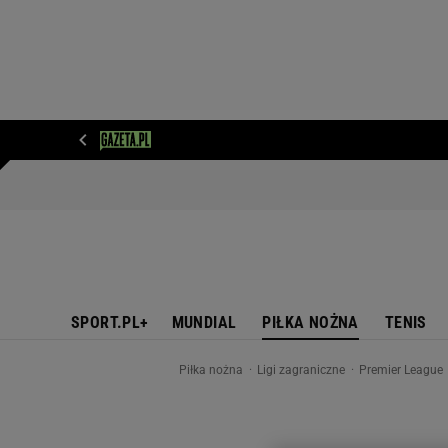
WIADOMOŚCI
NEXT
SPORT
PLOTEK
D
SPORT.PL+
MUNDIAL
PIŁKA NOŻNA
TENIS
Piłka nożna
Ligi zagraniczne
Premier League