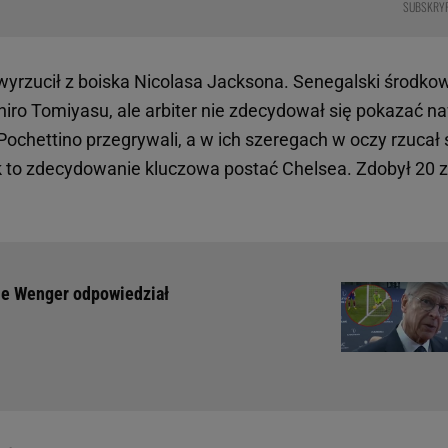
SUBSKRY
 wyrzucił z boiska Nicolasa Jacksona. Senegalski środko
hiro Tomiyasu, ale arbiter nie zdecydował się pokazać n
 Pochettino przegrywali, a w ich szeregach w oczy rzucał 
k to zdecydowanie kluczowa postać Chelsea. Zdobył 20 z
ene Wenger odpowiedział