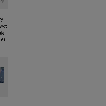
PCJA
wy
awet
się
 61