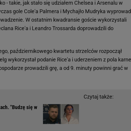
o - takie, jak stało się udziałem Chelsea i Arsenalu w
wczas gole Cole'a Palmera i Mychajło Mudryka wyprowad
adzenie. W ostatnim kwadransie goście wykorzystali
eclana Rice'a i Leandro Trossarda doprowadzili do
ego, październikowego kwartetu strzelców rozpoczął
elg wykorzystał podanie Rice'a i uderzeniem z pola karn
gospodarze prowadzili grę, a od 9. minuty powinni grać w
Czytaj także:
ach. "Budzę się w