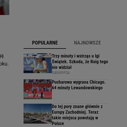
POPULARNE
NAJNOWSZE
gą
Trzy minuty i wstrząs u Igi
Świątek. Szkoda, że Roig tego
oku.
nie widział
SUBSKRYPCJA
Pucharowa wygrana Chicago.
64 minuty Lewandowskiego
Do tej pory znane głównie z
Europy Zachodniej. Teraz
takie miejsca powstają w
Polsce