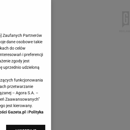
6
] Zaufanych Partnerów
woje dane osobowe takie
likach do celów
teresowań i preferencji
ażenie zgody jest
dę uprzednio udzieloną
yczących funkcjonowania
kach przetwarzanie
ązanej – Agora S.A. –
awień Zaawansowanych”
go jest kierowany.
ości Gazeta.pl
i
Polityka