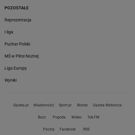
POZOSTAŁE
Reprezentacja
I liga
Puchar Polski
MŚ w Piłce Nożnej
Liga Europy
Wyniki
Gazeta.pl
Wiadomości
Sport.pl
Biznes
Gazeta Wyborcza
Buzz
Pogoda
Wideo
Tok.FM
Poczta
Facebook
RSS