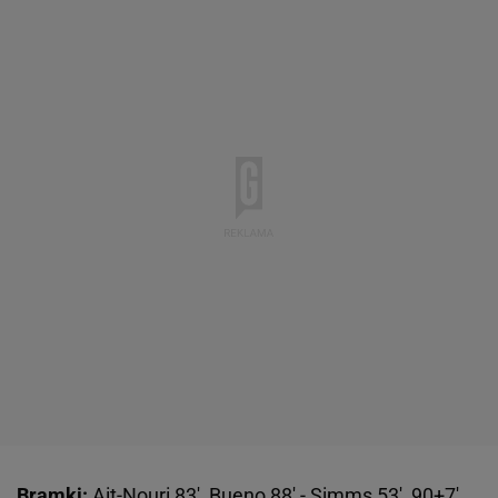
Bramki:
Ait-Nouri 83', Bueno 88' - Simms 53', 90+7',