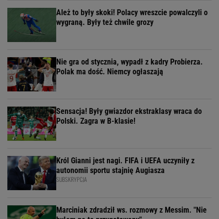
Ależ to były skoki! Polacy wreszcie powalczyli o
wygraną. Były też chwile grozy
Nie gra od stycznia, wypadł z kadry Probierza.
Polak ma dość. Niemcy ogłaszają
Sensacja! Były gwiazdor ekstraklasy wraca do
Polski. Zagra w B-klasie!
Król Gianni jest nagi. FIFA i UEFA uczyniły z
autonomii sportu stajnię Augiasza
SUBSKRYPCJA
Marciniak zdradził ws. rozmowy z Messim. "Nie