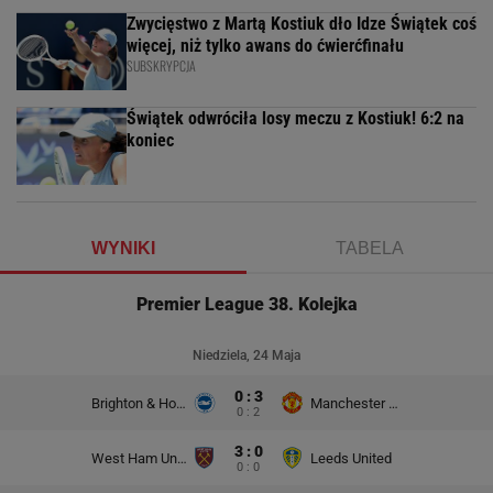
Zwycięstwo z Martą Kostiuk dło Idze Świątek coś
więcej, niż tylko awans do ćwierćfinału
SUBSKRYPCJA
Świątek odwróciła losy meczu z Kostiuk! 6:2 na
koniec
WYNIKI
TABELA
Premier League 38. Kolejka
Niedziela, 24 Maja
0 : 3
Brighton & Hove Albion
Manchester United
0 : 2
3 : 0
West Ham United
Leeds United
0 : 0