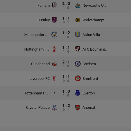
2 : 0
Fulham
Newcastle United
1 : 0
1 : 1
Burnley
Wolverhampton Wanderers
0 : 1
1 : 2
Manchester City
Aston Villa
1 : 0
1 : 1
Nottingham Forest
AFC Bournemouth
1 : 0
2 : 1
Sunderland
Chelsea
1 : 0
1 : 1
Liverpool FC
Brentford
0 : 0
1 : 0
Tottenham Hotspur
Everton
1 : 0
1 : 2
Crystal Palace
Arsenal
0 : 1