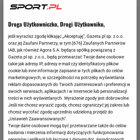
Droga Użytkowniczko, Drogi Użytkowniku,
jeśli wyrazisz zgodę klikając „Akceptuję”, Gazeta.pl sp. z o.o.
oraz jej Zaufani Partnerzy, w tym [
676
] Zaufanych Partnerów
IAB, jak również Agora S.A. będąca spółką powiązaną z
Gazeta.pl sp. z o.o., będą przetwarzać Twoje dane osobowe
takie jak adresy IP, adresy e-mail czy identyfikatory plików
cookie lub inne informacje zapisane w tych plikach do celów
marketingowych, w szczególności na potrzeby wyświetlania
reklam dopasowanych do Twoich zainteresowań i preferencji w
swoich serwisach, aplikacjach i w Internecie lub personalizacji
treści w nich wyświetlanych. Wyrażenie zgody jest dobrowolne.
Jeśli nie chcesz wyrazić zgody, chcesz ograniczyć jej zakres lub
chcesz wycofać zgodę uprzednio udzieloną przejdź do
„Ustawień Zaawansowanych”.
Twoje dane osobowe mogą być przetwarzane także do celów
badania i mierzenia informacji dotyczących funkcjonowania
serwisów i aplikacji lub łączone z danymi dot. świadczonych