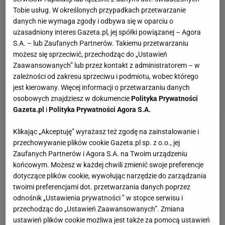
Tobie usług. W określonych przypadkach przetwarzanie
danych nie wymaga zgody i odbywa się w oparciu o
uzasadniony interes Gazeta.pl, jej spółki powiązanej – Agora
S.A. – lub Zaufanych Partnerów. Takiemu przetwarzaniu
możesz się sprzeciwić, przechodząc do „Ustawień
Zaawansowanych” lub przez kontakt z administratorem – w
zależności od zakresu sprzeciwu i podmiotu, wobec którego
jest kierowany. Więcej informacji o przetwarzaniu danych
osobowych znajdziesz w dokumencie
Polityka Prywatności
Gazeta.pl
i
Polityka Prywatności Agora S.A.
Klikając „Akceptuję” wyrażasz też zgodę na zainstalowanie i
Zobacz wideo
Kto następcą Lewandowskiego w
przechowywanie plików cookie Gazeta.pl sp. z o.o., jej
Zaufanych Partnerów i Agora S.A. na Twoim urządzeniu
kadrze? "Coś da się ulepić"
końcowym. Możesz w każdej chwili zmienić swoje preferencje
dotyczące plików cookie, wywołując narzędzie do zarządzania
Sensacja w Pucharze Anglii. Drugoligowcy
twoimi preferencjami dot. przetwarzania danych poprzez
odnośnik „Ustawienia prywatności ” w stopce serwisu i
wyrzucili klub z Premier League po niesamowitej
przechodząc do „Ustawień Zaawansowanych”. Zmiana
końcówce
ustawień plików cookie możliwa jest także za pomocą ustawień