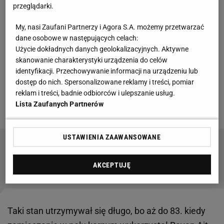
przeglądarki.
W pierwszej połowie spotkania na Molineux Stadium
My, nasi Zaufani Partnerzy i Agora S.A. możemy przetwarzać
w Wolverhampton działo się niewiele i
piłkarze
zeszli
dane osobowe w następujących celach:
na przerwę przy stanie 0:0. Nieszczególnie ciekawe
Użycie dokładnych danych geolokalizacyjnych. Aktywne
skanowanie charakterystyki urządzenia do celów
45 minut wynagrodziło fanom to, co działo się po
identyfikacji. Przechowywanie informacji na urządzeniu lub
przerwie. Już w 53. minucie gry Coventry dość
dostęp do nich. Spersonalizowane reklamy i treści, pomiar
niespodziewanie wyszło na prowadzenie 1:0 po golu
reklam i treści, badnie odbiorców i ulepszanie usług.
Lista Zaufanych Partnerów
Ellisa Simmsa.
USTAWIENIA ZAAWANSOWANE
Sensacyjne wieści ws. nowej pracy dla
Mourinho. Jednak nie Anglia
AKCEPTUJĘ
Taki stan utrzymywał się długo, bo aż do 83. kiedy