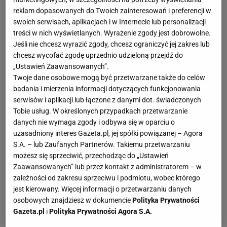
reklam dopasowanych do Twoich zainteresowań i preferencji w
swoich serwisach, aplikacjach i w Internecie lub personalizacji
treści w nich wyświetlanych. Wyrażenie zgody jest dobrowolne.
Jeśli nie chcesz wyrazić zgody, chcesz ograniczyć jej zakres lub
chcesz wycofać zgodę uprzednio udzieloną przejdź do
„Ustawień Zaawansowanych”.
Twoje dane osobowe mogą być przetwarzane także do celów
badania i mierzenia informacji dotyczących funkcjonowania
serwisów i aplikacji lub łączone z danymi dot. świadczonych
Tobie usług. W określonych przypadkach przetwarzanie
danych nie wymaga zgody i odbywa się w oparciu o
uzasadniony interes Gazeta.pl, jej spółki powiązanej – Agora
S.A. – lub Zaufanych Partnerów. Takiemu przetwarzaniu
możesz się sprzeciwić, przechodząc do „Ustawień
Zaawansowanych” lub przez kontakt z administratorem – w
zależności od zakresu sprzeciwu i podmiotu, wobec którego
jest kierowany. Więcej informacji o przetwarzaniu danych
osobowych znajdziesz w dokumencie
Polityka Prywatności
Gazeta.pl
i
Polityka Prywatności Agora S.A.