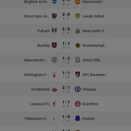
Brighton & Hove Albion
Manchester United
0 : 2
3 : 0
West Ham United
Leeds United
0 : 0
2 : 0
Fulham
Newcastle United
1 : 0
1 : 1
Burnley
Wolverhampton Wanderers
0 : 1
1 : 2
Manchester City
Aston Villa
1 : 0
1 : 1
Nottingham Forest
AFC Bournemouth
1 : 0
2 : 1
Sunderland
Chelsea
1 : 0
1 : 1
Liverpool FC
Brentford
0 : 0
1 : 0
Tottenham Hotspur
Everton
1 : 0