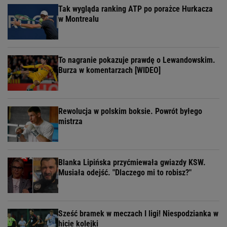
Tak wygląda ranking ATP po porażce Hurkacza
w Montrealu
To nagranie pokazuje prawdę o Lewandowskim.
Burza w komentarzach [WIDEO]
Rewolucja w polskim boksie. Powrót byłego
mistrza
Blanka Lipińska przyćmiewała gwiazdy KSW.
Musiała odejść. "Dlaczego mi to robisz?"
Sześć bramek w meczach I ligi! Niespodzianka w
hicie kolejki