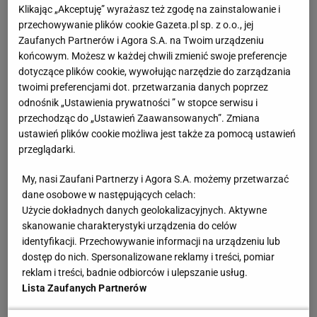
Klikając „Akceptuję” wyrażasz też zgodę na zainstalowanie i
Zobacz wideo
"Rankingowa jedynka ciążyła Idze
przechowywanie plików cookie Gazeta.pl sp. z o.o., jej
Zaufanych Partnerów i Agora S.A. na Twoim urządzeniu
Świątek". Adam Romer wyjaśnia, z czym mierzyła
końcowym. Możesz w każdej chwili zmienić swoje preferencje
się polska tenisistka
dotyczące plików cookie, wywołując narzędzie do zarządzania
twoimi preferencjami dot. przetwarzania danych poprzez
odnośnik „Ustawienia prywatności ” w stopce serwisu i
Teraz Premier League kieruje się nowymi
przechodząc do „Ustawień Zaawansowanych”. Zmiana
przepisami w tej materii. Zgodnie z nimi wszystkie
ustawień plików cookie możliwa jest także za pomocą ustawień
20 klubów musiało złożyć finansowe raporty za
przeglądarki.
poprzedni sezon do końca 2023 r. Teraz czas ma
My, nasi Zaufani Partnerzy i Agora S.A. możemy przetwarzać
specjalna komisja Premier League, która w ciągu
dane osobowe w następujących celach:
dwóch tygodni ogłosi efekty swoich prac.
Użycie dokładnych danych geolokalizacyjnych. Aktywne
skanowanie charakterystyki urządzenia do celów
identyfikacji. Przechowywanie informacji na urządzeniu lub
W ciągu 14 dni dowiemy się, czy kolejny klub Premier
dostęp do nich. Spersonalizowane reklamy i treści, pomiar
League zostanie oskarżony podobnie jak Everton.
reklam i treści, badnie odbiorców i ulepszanie usług.
Według ekspertów takim klubem może zostać
Lista Zaufanych Partnerów
Nottingham Forest. Oskarżeni będą mieli dwa