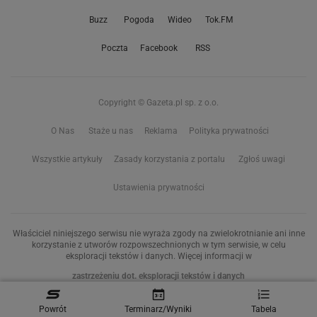
Buzz
Pogoda
Wideo
Tok.FM
Poczta
Facebook
RSS
Copyright © Gazeta.pl sp. z o.o.
O Nas
Staże u nas
Reklama
Polityka prywatności
Wszystkie artykuły
Zasady korzystania z portalu
Zgłoś uwagi
Ustawienia prywatności
Właściciel niniejszego serwisu nie wyraża zgody na zwielokrotnianie ani inne
korzystanie z utworów rozpowszechnionych w tym serwisie, w celu
eksploracji tekstów i danych. Więcej informacji w
zastrzeżeniu dot. eksploracji tekstów i danych
Treści z
serwisów internetowych Grupy Wyborcza.pl
oraz serwisu tokfm.pl
Powrót
Terminarz/Wyniki
Tabela
prezentujemy w ramach komercyjnej współpracy z ich wydawcami: