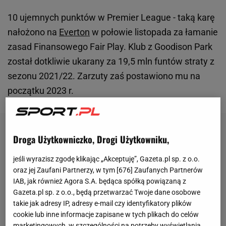
10 ujemnych punktów w Premier League - taką karę
nałożono na
Everton
w połowie listopada za łamanie
zasad Finansowego Fair Play. Klub z Goodison Park
został dotkliwie ukarany za 19,5 mln funtów straty z
sezonu 2021/22. Zarzuty zaś postawiono mu na
początku 2023 r.
Droga Użytkowniczko, Drogi Użytkowniku,
jeśli wyrazisz zgodę klikając „Akceptuję”, Gazeta.pl sp. z o.o.
oraz jej Zaufani Partnerzy, w tym [
676
] Zaufanych Partnerów
IAB, jak również Agora S.A. będąca spółką powiązaną z
Gazeta.pl sp. z o.o., będą przetwarzać Twoje dane osobowe
takie jak adresy IP, adresy e-mail czy identyfikatory plików
cookie lub inne informacje zapisane w tych plikach do celów
marketingowych, w szczególności na potrzeby wyświetlania