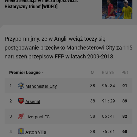
Wielka sensacja w meczu Djokovicia.
Historyczny triumf [WIDEO]
Przypomnijmy, że w Anglii wciąż toczy się
postępowanie przeciwko
Manchesterowi City
za 115
naruszeń przepisów FFP w latach 2009-2018.
Premier League
-
M
Bramki
Pkt
1
38
96 : 34
91
Manchester City
2
38
91 : 29
89
Arsenal
3
38
86 : 41
82
Liverpool FC
4
38
76 : 61
68
Aston Villa