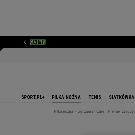
WIADOMOŚCI
NEXT
SPORT
PLOTEK
D
SPORT.PL+
PIŁKA NOŻNA
TENIS
SIATKÓWKA
Piłka nożna
Ligi zagraniczne
Premier League