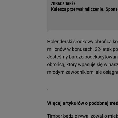
Kulesza przerwał milczenie. Sponso
Holenderski środkowy obrońca ko
milionów w bonusach. 22-latek p
Jesteśmy bardzo podekscytowani 
obrońcą, który wpasuje się w nasz
młodym zawodnikiem, ale osiągnął 
Więcej artykułów o podobnej treś
Timber będzie rywalizował o miej