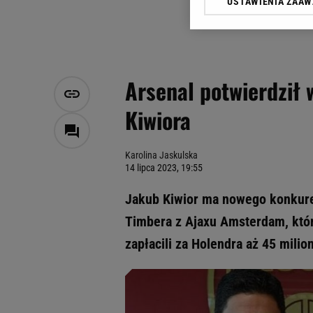
USTAWIENIA ZAA
Klikając „Akceptuję” wyra
Zaufanych Partnerów i A
dotyczące plików cookie,
odnośnik „Ustawienia pr
plików cookie możliwa je
Arsenal potwierdził w
My, nasi Zaufani Partne
Kiwiora
Użycie dokładnych danych
Przechowywanie informacji
badnie odbiorców i uleps
Karolina Jaskulska
14 lipca 2023, 19:55
Jakub Kiwior ma nowego konkuren
Timbera z Ajaxu Amsterdam, któr
zapłacili za Holendra aż 45 milio