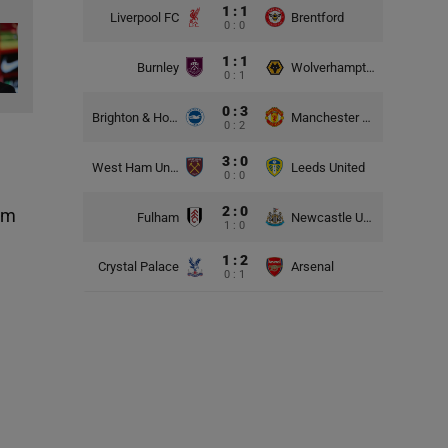
1 : 1
Liverpool FC
Brentford
0 : 0
1 : 1
Burnley
Wolverhampton Wanderers
0 : 1
0 : 3
Brighton & Hove Albion
Manchester United
0 : 2
3 : 0
West Ham United
Leeds United
0 : 0
2 : 0
ym
Fulham
Newcastle United
1 : 0
1 : 2
Crystal Palace
Arsenal
0 : 1