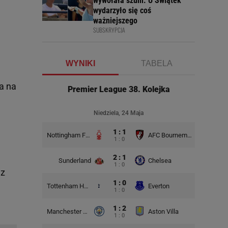
wywołała szum. U Świątek
wydarzyło się coś
ważniejszego
SUBSKRYPCJA
WYNIKI
TABELA
ca na
Premier League 38. Kolejka
Niedziela, 24 Maja
1 : 1
Nottingham Forest
AFC Bournemouth
1 : 0
2 : 1
Sunderland
Chelsea
1 : 0
 z
1 : 0
Tottenham Hotspur
Everton
1 : 0
1 : 2
Manchester City
Aston Villa
1 : 0