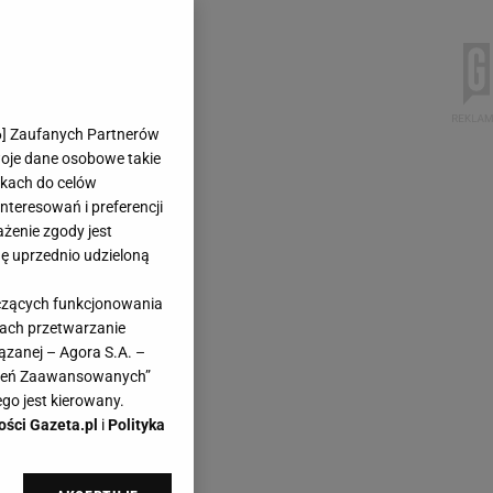
6
] Zaufanych Partnerów
woje dane osobowe takie
likach do celów
teresowań i preferencji
ażenie zgody jest
dę uprzednio udzieloną
yczących funkcjonowania
kach przetwarzanie
ązanej – Agora S.A. –
awień Zaawansowanych”
go jest kierowany.
ości Gazeta.pl
i
Polityka