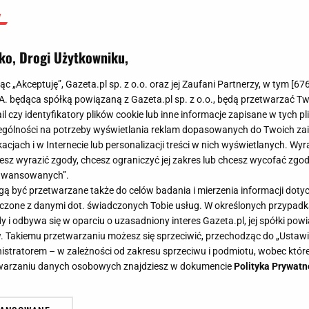
ko, Drogi Użytkowniku,
jąc „Akceptuję”, Gazeta.pl sp. z o.o. oraz jej Zaufani Partnerzy, w tym [
67
.A. będąca spółką powiązaną z Gazeta.pl sp. z o.o., będą przetwarzać T
ail czy identyfikatory plików cookie lub inne informacje zapisane w tych p
gólności na potrzeby wyświetlania reklam dopasowanych do Twoich zain
acjach i w Internecie lub personalizacji treści w nich wyświetlanych. Wyr
cesz wyrazić zgody, chcesz ograniczyć jej zakres lub chcesz wycofać zgo
aawansowanych”.
 być przetwarzane także do celów badania i mierzenia informacji dot
 łączone z danymi dot. świadczonych Tobie usług. W określonych przypad
i odbywa się w oparciu o uzasadniony interes Gazeta.pl, jej spółki powi
. Takiemu przetwarzaniu możesz się sprzeciwić, przechodząc do „Ust
nistratorem – w zależności od zakresu sprzeciwu i podmiotu, wobec które
etwarzaniu danych osobowych znajdziesz w dokumencie
Polityka Prywatn