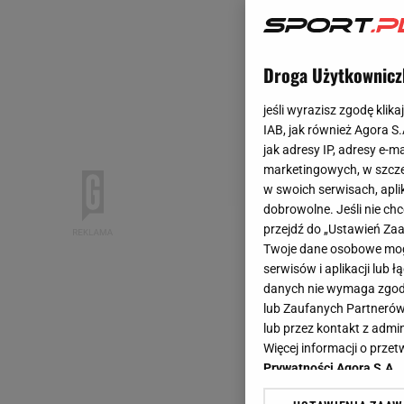
Droga Użytkownicz
jeśli wyrazisz zgodę klika
IAB, jak również Agora S
jak adresy IP, adresy e-m
marketingowych, w szcze
w swoich serwisach, aplik
dobrowolne. Jeśli nie ch
przejdź do „Ustawień Z
Twoje dane osobowe mogą
serwisów i aplikacji lub
danych nie wymaga zgody 
lub Zaufanych Partnerów
lub przez kontakt z admi
Więcej informacji o prz
Prywatności Agora S.A.