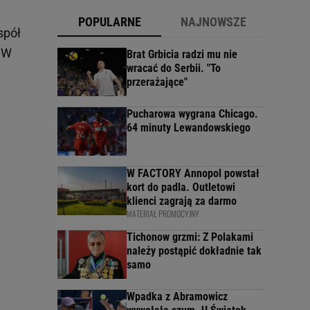
POPULARNE
NAJNOWSZE
spół
. W
Brat Grbicia radzi mu nie
wracać do Serbii. "To
przerażające"
Pucharowa wygrana Chicago.
64 minuty Lewandowskiego
W FACTORY Annopol powstał
kort do padla. Outletowi
klienci zagrają za darmo
MATERIAŁ PROMOCYJNY
Tichonow grzmi: Z Polakami
należy postąpić dokładnie tak
samo
Wpadka z Abramowicz