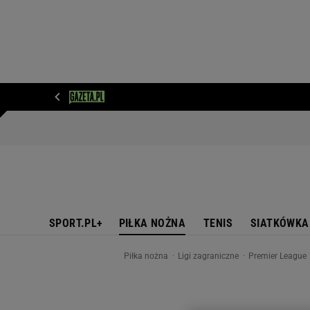
WIADOMOŚCI
NEXT
SPORT
PLOTEK
D
SPORT.PL+
PIŁKA NOŻNA
TENIS
SIATKÓWKA
Piłka nożna
Ligi zagraniczne
Premier League