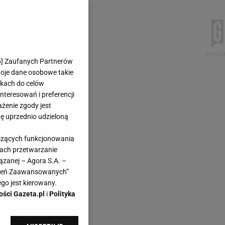
6
] Zaufanych Partnerów
woje dane osobowe takie
likach do celów
teresowań i preferencji
ażenie zgody jest
dę uprzednio udzieloną
yczących funkcjonowania
kach przetwarzanie
ązanej – Agora S.A. –
awień Zaawansowanych”
go jest kierowany.
ości Gazeta.pl
i
Polityka