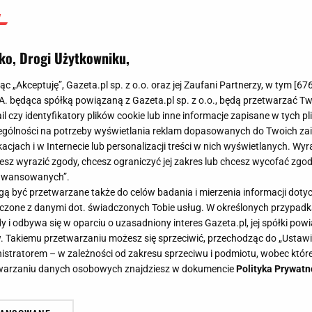
ko, Drogi Użytkowniku,
jąc „Akceptuję”, Gazeta.pl sp. z o.o. oraz jej Zaufani Partnerzy, w tym [
67
.A. będąca spółką powiązaną z Gazeta.pl sp. z o.o., będą przetwarzać T
ail czy identyfikatory plików cookie lub inne informacje zapisane w tych p
gólności na potrzeby wyświetlania reklam dopasowanych do Twoich zain
acjach i w Internecie lub personalizacji treści w nich wyświetlanych. Wyr
cesz wyrazić zgody, chcesz ograniczyć jej zakres lub chcesz wycofać zgo
aawansowanych”.
 być przetwarzane także do celów badania i mierzenia informacji dot
 łączone z danymi dot. świadczonych Tobie usług. W określonych przypad
i odbywa się w oparciu o uzasadniony interes Gazeta.pl, jej spółki powi
. Takiemu przetwarzaniu możesz się sprzeciwić, przechodząc do „Ust
nistratorem – w zależności od zakresu sprzeciwu i podmiotu, wobec które
etwarzaniu danych osobowych znajdziesz w dokumencie
Polityka Prywatn