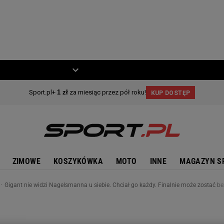
ZIECKO
MOTO
ZIMOWE
KOSZYKÓWKA
MOTO
INNE
MAGAZYN S
Gigant nie widzi Nagelsmanna u siebie. Chciał go każdy. Finalnie może zostać be