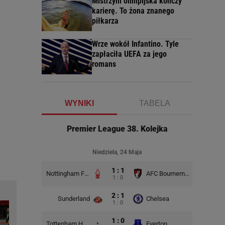
Mistrzyni olimpijska kończy
karierę. To żona znanego
piłkarza
Wrze wokół Infantino. Tyle
zapłaciła UEFA za jego
romans
WYNIKI
TABELA
Premier League 38. Kolejka
Niedziela, 24 Maja
1 : 1
Nottingham Forest
AFC Bournemouth
1 : 0
2 : 1
Sunderland
Chelsea
1 : 0
1 : 0
Tottenham Hotspur
Everton