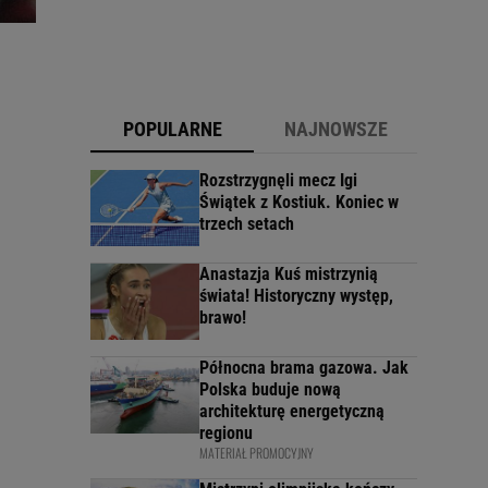
POPULARNE
NAJNOWSZE
Rozstrzygnęli mecz Igi
Świątek z Kostiuk. Koniec w
trzech setach
Anastazja Kuś mistrzynią
świata! Historyczny występ,
brawo!
Północna brama gazowa. Jak
Polska buduje nową
architekturę energetyczną
regionu
MATERIAŁ PROMOCYJNY