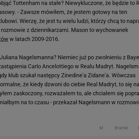
objąć Tottenham na stałe? Niewykluczone, że będzie to 
zasowy. - Zawsze mówiłem, że jestem gotowy na ten
owi. Wierzę, że jest tu wielu ludzi, którzy chcą to nap
w rozmowie z dziennikarzami. Mason to wychowanek
zów
w latach 2009-2016.
Juliana Nagelsmanna? Niemiec już po zwolnieniu z Bay
astąpienia Carlo Ancelottiego w Realu Madryt. Nagels
 gdy klub szukał następcy Zinedine'a Zidane'a. Wówczas
ormalne, że kiedy dzwoni do ciebie Real Madryt, to się n
yłem zaskoczony, rozważałem to, ale chciałem się popr
e miałbym na to czasu - przekazał Nagelsmann w rozmowi
M
Bramki