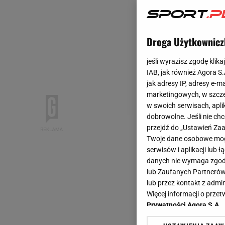
Droga Użytkownicz
jeśli wyrazisz zgodę klika
IAB, jak również Agora S
jak adresy IP, adresy e-m
marketingowych, w szcze
w swoich serwisach, aplik
dobrowolne. Jeśli nie ch
przejdź do „Ustawień Z
Twoje dane osobowe mogą
serwisów i aplikacji lub
danych nie wymaga zgody 
lub Zaufanych Partnerów
lub przez kontakt z admi
Więcej informacji o prz
Prywatności Agora S.A.