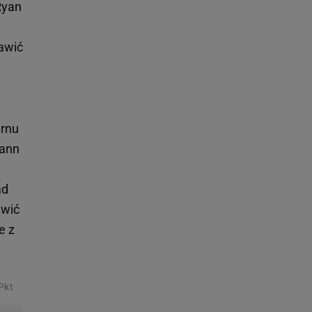
Ryan
rawić
ernu
mann
ad
awić
e z
Pkt