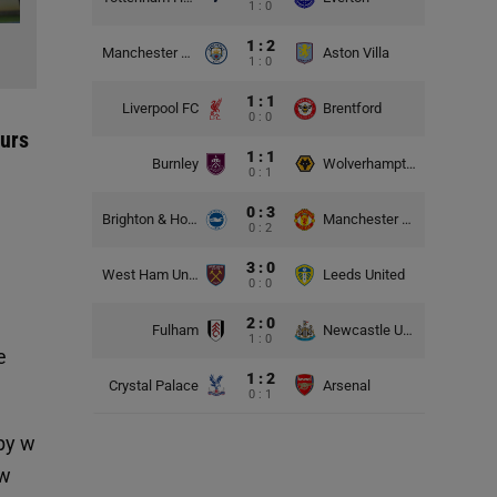
1 : 0
1 : 2
Manchester City
Aston Villa
1 : 0
1 : 1
Liverpool FC
Brentford
0 : 0
urs
1 : 1
Burnley
Wolverhampton Wanderers
0 : 1
0 : 3
Brighton & Hove Albion
Manchester United
0 : 2
3 : 0
West Ham United
Leeds United
0 : 0
2 : 0
Fulham
Newcastle United
1 : 0
e
1 : 2
Crystal Palace
Arsenal
0 : 1
by w
 w