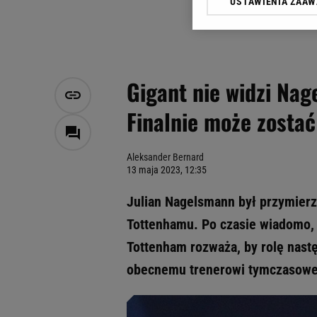
USTAWIENIA ZAA
Klikając „Akceptuję” wyra
Zaufanych Partnerów i A
dotyczące plików cookie,
odnośnik „Ustawienia pr
plików cookie możliwa je
Gigant nie widzi Nag
My, nasi Zaufani Partne
Finalnie może zostać
Użycie dokładnych danych
Przechowywanie informacji
badnie odbiorców i uleps
Aleksander Bernard
13 maja 2023, 12:35
Julian Nagelsmann był przymierza
Tottenhamu. Po czasie wiadomo, 
Tottenham rozważa, by rolę nast
obecnemu trenerowi tymczasowem