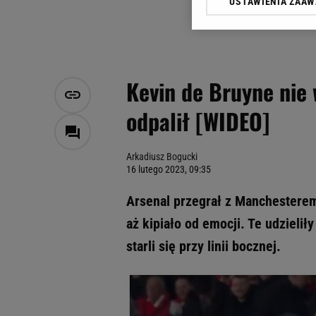
USTAWIENIA ZAA
Klikając „Akceptuję” wyra
Zaufanych Partnerów i A
dotyczące plików cookie,
odnośnik „Ustawienia pr
plików cookie możliwa je
Kevin de Bruyne nie 
My, nasi Zaufani Partne
odpalił [WIDEO]
Użycie dokładnych danych
Przechowywanie informacji
badnie odbiorców i uleps
Arkadiusz Bogucki
16 lutego 2023, 09:35
Arsenal przegrał z Manchesterem 
aż kipiało od emocji. Te udzielił
starli się przy linii bocznej.