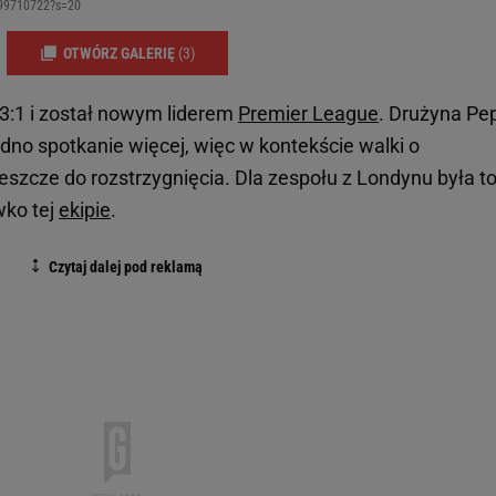
199710722?s=20
OTWÓRZ GALERIĘ
(3)
3:1 i został nowym liderem
Premier League
. Drużyna Pe
jedno spotkanie więcej, więc w kontekście walki o
jeszcze do rozstrzygnięcia. Dla zespołu z Londynu była t
wko tej
ekipie
.