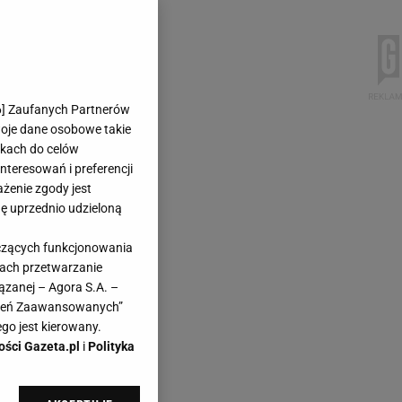
6
] Zaufanych Partnerów
woje dane osobowe takie
likach do celów
teresowań i preferencji
ażenie zgody jest
dę uprzednio udzieloną
yczących funkcjonowania
kach przetwarzanie
ązanej – Agora S.A. –
awień Zaawansowanych”
go jest kierowany.
ości Gazeta.pl
i
Polityka