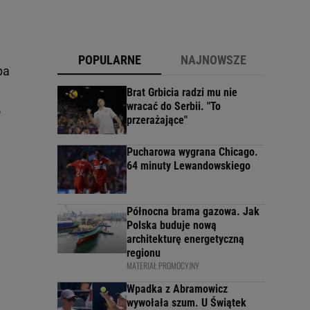
POPULARNE
NAJNOWSZE
pa
Brat Grbicia radzi mu nie
wracać do Serbii. "To
o
przerażające"
Pucharowa wygrana Chicago.
64 minuty Lewandowskiego
Północna brama gazowa. Jak
Polska buduje nową
architekturę energetyczną
regionu
MATERIAŁ PROMOCYJNY
Wpadka z Abramowicz
wywołała szum. U Świątek