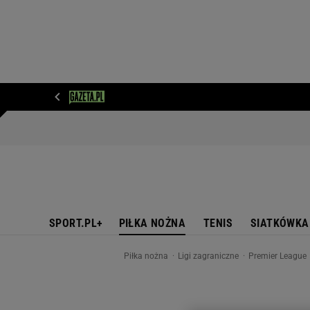
WIADOMOŚCI
NEXT
SPORT
PLOTEK
D
SPORT.PL+
PIŁKA NOŻNA
TENIS
SIATKÓWKA
Piłka nożna
Ligi zagraniczne
Premier League