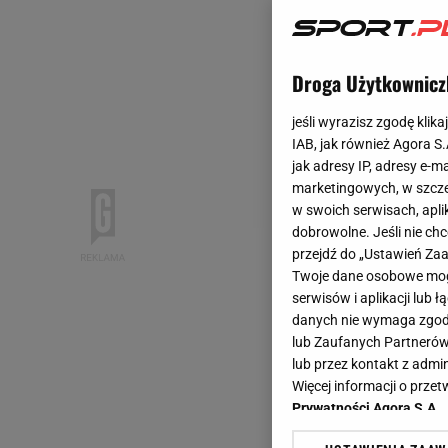
Droga Użytkownicz
jeśli wyrazisz zgodę klika
IAB, jak również Agora S
jak adresy IP, adresy e-m
marketingowych, w szcze
w swoich serwisach, aplik
dobrowolne. Jeśli nie ch
przejdź do „Ustawień Z
Twoje dane osobowe mogą
serwisów i aplikacji lub
danych nie wymaga zgody 
lub Zaufanych Partnerów
lub przez kontakt z admi
Więcej informacji o prz
Prywatności Agora S.A.