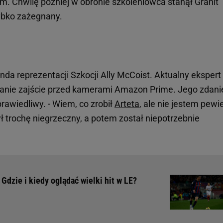
m. Chwilę później w obronie szkoleniowca stanął Granit
zybko zażegnany.
da reprezentacji Szkocji Ally McCoist. Aktualny ekspert
anie zajście przed kamerami Amazon Prime. Jego zdan
prawiedliwy. - Wiem, co zrobił
Arteta
, ale nie jestem pewi
ył trochę niegrzeczny, a potem został niepotrzebnie
Gdzie i kiedy oglądać wielki hit w LE?