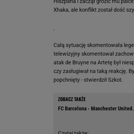
Hiszpana i zaczął grozić mu palce
Xhaka, ale konflikt został dość s
Całą sytuację skomentowała legen
telewizyjny skomentował zachow
atak de Bruyne na Artetę był nies
czy zasługiwał na taką reakcję. B
popchnięty - stwierdził Szkot.
FC Barcelona - Manchester United. 
Czytaj także: