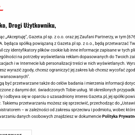
ko, Drogi Użytkowniku,
jąc „Akceptuję”, Gazeta.pl sp. z o.o. oraz jej Zaufani Partnerzy, w tym [
67
.A. będąca spółką powiązaną z Gazeta.pl sp. z o.o., będą przetwarzać T
ail czy identyfikatory plików cookie lub inne informacje zapisane w tych p
gólności na potrzeby wyświetlania reklam dopasowanych do Twoich zain
acjach i w Internecie lub personalizacji treści w nich wyświetlanych. Wyr
cesz wyrazić zgody, chcesz ograniczyć jej zakres lub chcesz wycofać zgo
aawansowanych”.
 być przetwarzane także do celów badania i mierzenia informacji dot
 łączone z danymi dot. świadczonych Tobie usług. W określonych przypad
i odbywa się w oparciu o uzasadniony interes Gazeta.pl, jej spółki powi
. Takiemu przetwarzaniu możesz się sprzeciwić, przechodząc do „Ust
nistratorem – w zależności od zakresu sprzeciwu i podmiotu, wobec które
etwarzaniu danych osobowych znajdziesz w dokumencie
Polityka Prywatn