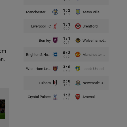
1 : 0
1 : 2
Manchester City
Aston Villa
1 : 0
1 : 1
Liverpool FC
Brentford
0 : 0
1 : 1
Burnley
Wolverhampton Wanderers
0 : 1
iem
0 : 3
Brighton & Hove Albion
Manchester United
0 : 2
en,
3 : 0
West Ham United
Leeds United
0 : 0
2 : 0
Fulham
Newcastle United
1 : 0
1 : 2
Crystal Palace
Arsenal
0 : 1