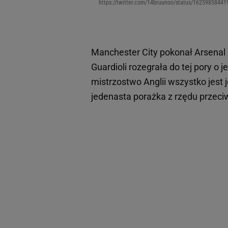
https://twitter.com/14bruunoo/status/1625985844
Manchester City pokonał Arsenal 
Guardioli rozegrała do tej pory o 
mistrzostwo Anglii wszystko jest 
jedenasta porażka z rzędu przeci