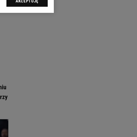
AKCEPTUJĘ
l sp. z o.o., jej
ić swoje preferencje
arzania danych poprzez
ych”. Zmiana ustawień
ach:
 celów identyfikacji.
omiar reklam i treści,
niu
órzy