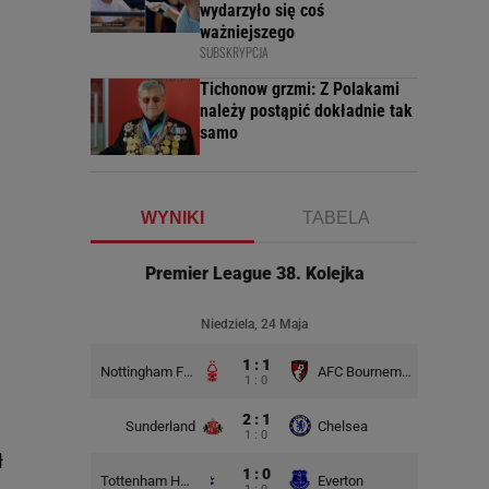
wydarzyło się coś
ważniejszego
SUBSKRYPCJA
Tichonow grzmi: Z Polakami
należy postąpić dokładnie tak
samo
WYNIKI
TABELA
Premier League 38. Kolejka
Niedziela, 24 Maja
1 : 1
Nottingham Forest
AFC Bournemouth
1 : 0
2 : 1
Sunderland
Chelsea
1 : 0
ł
1 : 0
Tottenham Hotspur
Everton