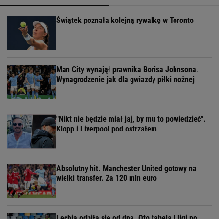
Świątek poznała kolejną rywalkę w Toronto
Man City wynajął prawnika Borisa Johnsona.
Wynagrodzenie jak dla gwiazdy piłki nożnej
"Nikt nie będzie miał jaj, by mu to powiedzieć".
Klopp i Liverpool pod ostrzałem
Absolutny hit. Manchester United gotowy na
wielki transfer. Za 120 mln euro
Lechia odbiła się od dna. Oto tabela I ligi po