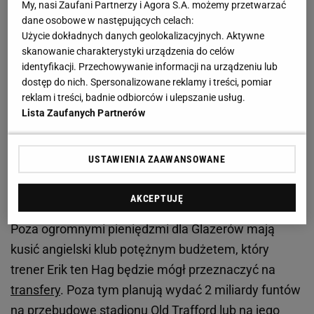
My, nasi Zaufani Partnerzy i Agora S.A. możemy przetwarzać
dane osobowe w następujących celach:
Nowy stadion i wielka kasa na transfery. Katarczycy
Użycie dokładnych danych geolokalizacyjnych. Aktywne
kuszą Manchester United
skanowanie charakterystyki urządzenia do celów
identyfikacji. Przechowywanie informacji na urządzeniu lub
dostęp do nich. Spersonalizowane reklamy i treści, pomiar
"Katarczycy złożą ofertę na dniach. Stanie się to na
reklam i treści, badnie odbiorców i ulepszanie usług.
pewno przed połową lutego - terminem
Lista Zaufanych Partnerów
wyznaczonym przez rodzinę Glazerów. Są
przekonani, że ich oferta zdmuchnie konkurencję" -
USTAWIENIA ZAAWANSOWANE
czytamy. Naftowi potentaci uważają Manchester
United za "futbolową perełkę", największy klub na
AKCEPTUJĘ
świecie i chcą ponownie poprowadzić go na szczyt.
Poza ogromnymi pieniędzmi dla Glazerów mają
kusić angielski klub potężnym budżetem, który
trener Erik ten Hag będzie mógł przeznaczyć na
transfery
. Poza tym planują wydać 2 miliardy funtów
na przebudowę stadionu Old Trafford lub na jego