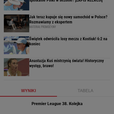
spotkanie Polki w sezonie? [ZAPIS RELACJI]
Jak teraz kupuje się nowy samochód w Polsce?
Rozmawiamy z ekspertem
MATERIAŁ PROMOCYJNY
Świątek odwróciła losy meczu z Kostiuk! 6:2 na
koniec
Anastazja Kuś mistrzynią świata! Historyczny
występ, brawo!
WYNIKI
TABELA
Premier League 38. Kolejka