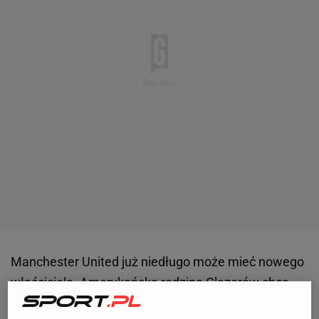
Manchester United już niedługo może mieć nowego
właściciela. Amerykańska rodzina Glazerów chce
pozbyć się pakietu właścicielskiego i już czeka na