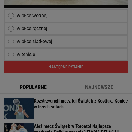
w piłce wodnej
w piłce ręcznej
w piłce siatkowej
w tenisie
NASTĘPNE PYTANIE
POPULARNE
NAJNOWSZE
Rozstrzygnęli mecz Igi Świątek z Kostiuk. Koniec
w trzech setach
Ależ mecz Świątek w Toronto! Najlepsze