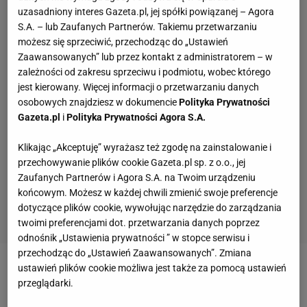
uzasadniony interes Gazeta.pl, jej spółki powiązanej – Agora
S.A. – lub Zaufanych Partnerów. Takiemu przetwarzaniu
możesz się sprzeciwić, przechodząc do „Ustawień
Zaawansowanych” lub przez kontakt z administratorem – w
zależności od zakresu sprzeciwu i podmiotu, wobec którego
jest kierowany. Więcej informacji o przetwarzaniu danych
osobowych znajdziesz w dokumencie
Polityka Prywatności
Gazeta.pl
i
Polityka Prywatności Agora S.A.
Klikając „Akceptuję” wyrażasz też zgodę na zainstalowanie i
przechowywanie plików cookie Gazeta.pl sp. z o.o., jej
Zaufanych Partnerów i Agora S.A. na Twoim urządzeniu
końcowym. Możesz w każdej chwili zmienić swoje preferencje
dotyczące plików cookie, wywołując narzędzie do zarządzania
twoimi preferencjami dot. przetwarzania danych poprzez
odnośnik „Ustawienia prywatności ” w stopce serwisu i
przechodząc do „Ustawień Zaawansowanych”. Zmiana
ustawień plików cookie możliwa jest także za pomocą ustawień
Zobacz wideo
O co chodzi w procesie Lewandowski
przeglądarki.
- Kucharski? Ujawniamy kulisy