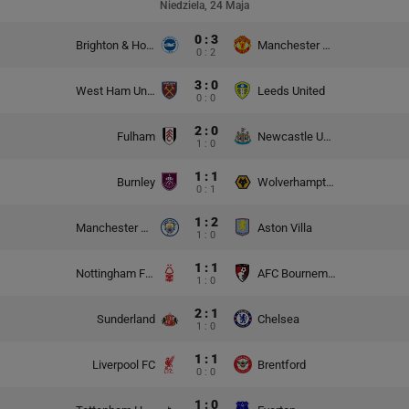
Niedziela, 24 Maja
0 : 3
Brighton & Hove Albion
Manchester United
0 : 2
3 : 0
West Ham United
Leeds United
0 : 0
2 : 0
Fulham
Newcastle United
1 : 0
1 : 1
Burnley
Wolverhampton Wanderers
0 : 1
1 : 2
Manchester City
Aston Villa
1 : 0
1 : 1
Nottingham Forest
AFC Bournemouth
1 : 0
2 : 1
Sunderland
Chelsea
1 : 0
1 : 1
Liverpool FC
Brentford
0 : 0
1 : 0