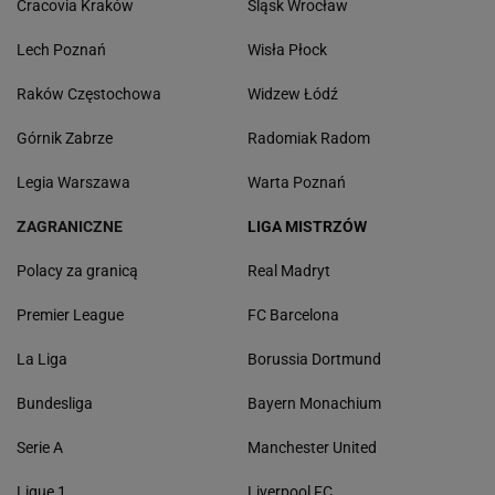
Cracovia Kraków
Śląsk Wrocław
Lech Poznań
Wisła Płock
Raków Częstochowa
Widzew Łódź
Górnik Zabrze
Radomiak Radom
Legia Warszawa
Warta Poznań
ZAGRANICZNE
LIGA MISTRZÓW
Polacy za granicą
Real Madryt
Premier League
FC Barcelona
La Liga
Borussia Dortmund
Bundesliga
Bayern Monachium
Serie A
Manchester United
Ligue 1
Liverpool FC