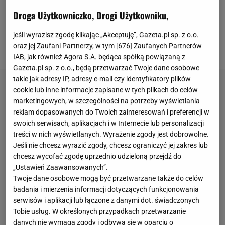
oferty. Jak podało "Daily
Mail
" zainteresowana
Droga Użytkowniczko, Drogi Użytkowniku,
zakupem jest grupa prywatnych inwestorów z
Kataru. Według dziennika dotychczasowi właściciele
jeśli wyrazisz zgodę klikając „Akceptuję”, Gazeta.pl sp. z o.o.
oraz jej Zaufani Partnerzy, w tym [
676
] Zaufanych Partnerów
liczą na 6 miliardów funtów.
IAB, jak również Agora S.A. będąca spółką powiązaną z
Gazeta.pl sp. z o.o., będą przetwarzać Twoje dane osobowe
takie jak adresy IP, adresy e-mail czy identyfikatory plików
cookie lub inne informacje zapisane w tych plikach do celów
marketingowych, w szczególności na potrzeby wyświetlania
reklam dopasowanych do Twoich zainteresowań i preferencji w
swoich serwisach, aplikacjach i w Internecie lub personalizacji
treści w nich wyświetlanych. Wyrażenie zgody jest dobrowolne.
Jeśli nie chcesz wyrazić zgody, chcesz ograniczyć jej zakres lub
chcesz wycofać zgodę uprzednio udzieloną przejdź do
„Ustawień Zaawansowanych”.
Twoje dane osobowe mogą być przetwarzane także do celów
badania i mierzenia informacji dotyczących funkcjonowania
serwisów i aplikacji lub łączone z danymi dot. świadczonych
Tobie usług. W określonych przypadkach przetwarzanie
danych nie wymaga zgody i odbywa się w oparciu o