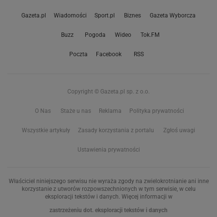
Gazeta.pl
Wiadomości
Sport.pl
Biznes
Gazeta Wyborcza
Buzz
Pogoda
Wideo
Tok.FM
Poczta
Facebook
RSS
Copyright © Gazeta.pl sp. z o.o.
O Nas
Staże u nas
Reklama
Polityka prywatności
Wszystkie artykuły
Zasady korzystania z portalu
Zgłoś uwagi
Ustawienia prywatności
Właściciel niniejszego serwisu nie wyraża zgody na zwielokrotnianie ani inne
korzystanie z utworów rozpowszechnionych w tym serwisie, w celu
eksploracji tekstów i danych. Więcej informacji w
zastrzeżeniu dot. eksploracji tekstów i danych