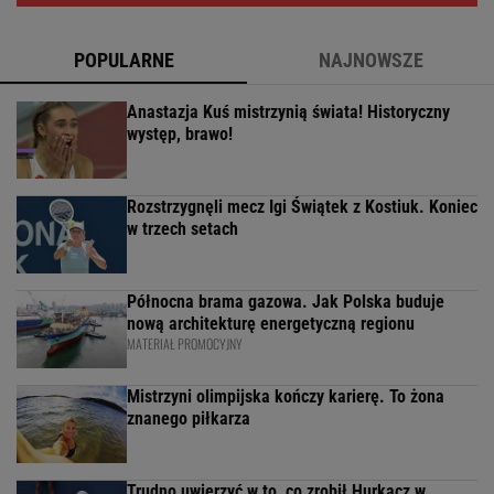
POPULARNE
NAJNOWSZE
Anastazja Kuś mistrzynią świata! Historyczny
występ, brawo!
Rozstrzygnęli mecz Igi Świątek z Kostiuk. Koniec
w trzech setach
Północna brama gazowa. Jak Polska buduje
nową architekturę energetyczną regionu
MATERIAŁ PROMOCYJNY
Mistrzyni olimpijska kończy karierę. To żona
znanego piłkarza
Trudno uwierzyć w to, co zrobił Hurkacz w