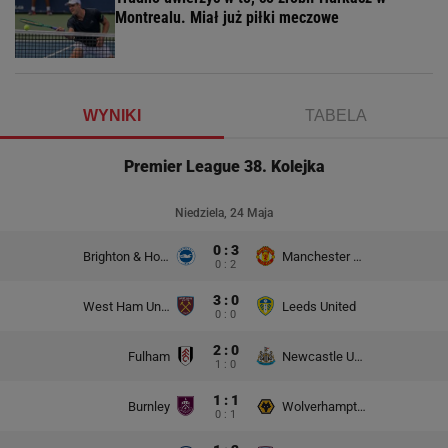
Montrealu. Miał już piłki meczowe
WYNIKI
TABELA
Premier League 38. Kolejka
Niedziela, 24 Maja
0 : 3
Brighton & Hove Albion
Manchester United
0 : 2
3 : 0
West Ham United
Leeds United
0 : 0
2 : 0
Fulham
Newcastle United
1 : 0
1 : 1
Burnley
Wolverhampton Wanderers
0 : 1