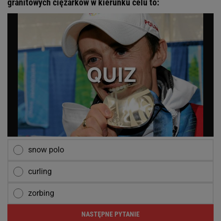
granitowych ciężarków w kierunku celu to:
snow polo
curling
zorbing
NASTĘPNE PYTANIE