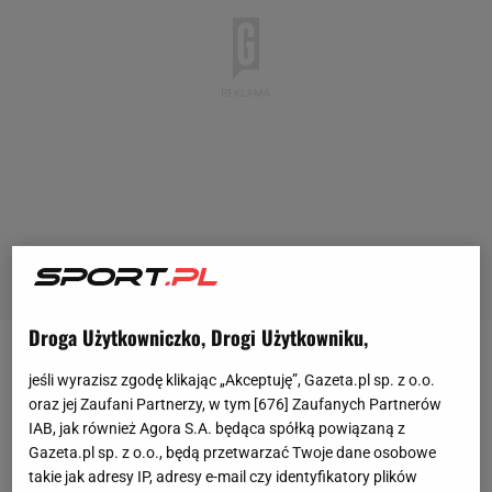
Droga Użytkowniczko, Drogi Użytkowniku,
O śmierci królowej Elżbiety II wiemy już od kilku dni.
jeśli wyrazisz zgodę klikając „Akceptuję”, Gazeta.pl sp. z o.o.
Jednakże w poniedziałek Brytyjczycy mogli wziąć
oraz jej Zaufani Partnerzy, w tym [
676
] Zaufanych Partnerów
IAB, jak również Agora S.A. będąca spółką powiązaną z
udział w obrzędzie pogrzebu. Monarchini miała 96
Gazeta.pl sp. z o.o., będą przetwarzać Twoje dane osobowe
lat, a jej okres panowania w Zjednoczonym
takie jak adresy IP, adresy e-mail czy identyfikatory plików