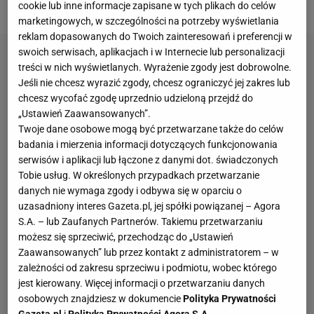
Królestwie rozpoczął się w czerwcu 1953 roku.
cookie lub inne informacje zapisane w tych plikach do celów
marketingowych, w szczególności na potrzeby wyświetlania
reklam dopasowanych do Twoich zainteresowań i preferencji w
swoich serwisach, aplikacjach i w Internecie lub personalizacji
treści w nich wyświetlanych. Wyrażenie zgody jest dobrowolne.
Jeśli nie chcesz wyrazić zgody, chcesz ograniczyć jej zakres lub
chcesz wycofać zgodę uprzednio udzieloną przejdź do
„Ustawień Zaawansowanych”.
Twoje dane osobowe mogą być przetwarzane także do celów
badania i mierzenia informacji dotyczących funkcjonowania
serwisów i aplikacji lub łączone z danymi dot. świadczonych
Tobie usług. W określonych przypadkach przetwarzanie
danych nie wymaga zgody i odbywa się w oparciu o
uzasadniony interes Gazeta.pl, jej spółki powiązanej – Agora
S.A. – lub Zaufanych Partnerów. Takiemu przetwarzaniu
możesz się sprzeciwić, przechodząc do „Ustawień
Zaawansowanych” lub przez kontakt z administratorem – w
zależności od zakresu sprzeciwu i podmiotu, wobec którego
jest kierowany. Więcej informacji o przetwarzaniu danych
osobowych znajdziesz w dokumencie
Polityka Prywatności
Gazeta.pl
i
Polityka Prywatności Agora S.A.