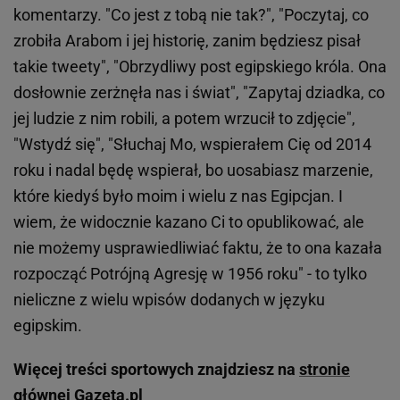
komentarzy. "Co jest z tobą nie tak?", "Poczytaj, co
zrobiła Arabom i jej historię, zanim będziesz pisał
takie tweety", "Obrzydliwy post egipskiego króla. Ona
dosłownie zerżnęła nas i świat", "Zapytaj dziadka, co
jej ludzie z nim robili, a potem wrzucił to zdjęcie",
"Wstydź się", "Słuchaj Mo, wspierałem Cię od 2014
roku i nadal będę wspierał, bo uosabiasz marzenie,
które kiedyś było moim i wielu z nas Egipcjan. I
wiem, że widocznie kazano Ci to opublikować, ale
nie możemy usprawiedliwiać faktu, że to ona kazała
rozpocząć Potrójną Agresję w 1956 roku" - to tylko
nieliczne z wielu wpisów dodanych w języku
egipskim.
Więcej treści sportowych znajdziesz na
stronie
głównej Gazeta.pl