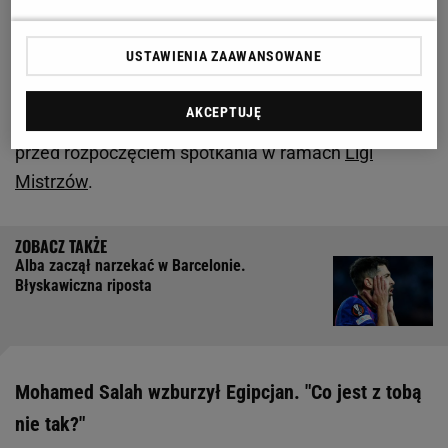
Premier League podjęły decyzję o przełożeniu
meczów jednej kolejki. Nawet UEFA pochyliła się
USTAWIENIA ZAAWANSOWANE
nad wnioskiem szkockiego Rangers FC o
przełożenie
meczu
z SSC
Napoli
i zakazie wjazdu
AKCEPTUJĘ
włoskich kibiców, by nie zaburzyli oni minuty ciszy
przed rozpoczęciem spotkania w ramach
Ligi
Mistrzów
.
Alba zaczął narzekać w Barcelonie.
Błyskawiczna riposta
Mohamed Salah wzburzył Egipcjan. "Co jest z tobą
nie tak?"