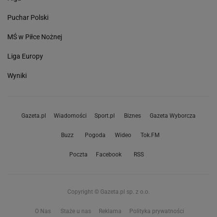
Puchar Polski
MŚ w Piłce Nożnej
Liga Europy
Wyniki
Gazeta.pl
Wiadomości
Sport.pl
Biznes
Gazeta Wyborcza
Buzz
Pogoda
Wideo
Tok.FM
Poczta
Facebook
RSS
Copyright © Gazeta.pl sp. z o.o.
O Nas
Staże u nas
Reklama
Polityka prywatności