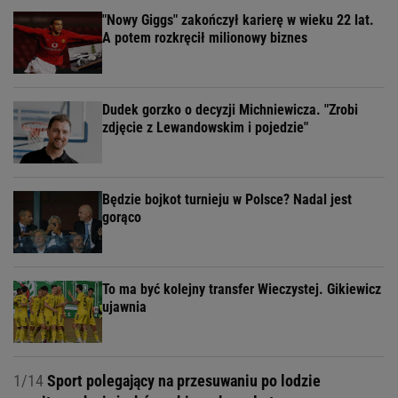
"Nowy Giggs" zakończył karierę w wieku 22 lat.
A potem rozkręcił milionowy biznes
Dudek gorzko o decyzji Michniewicza. "Zrobi
zdjęcie z Lewandowskim i pojedzie"
Będzie bojkot turnieju w Polsce? Nadal jest
gorąco
To ma być kolejny transfer Wieczystej. Gikiewicz
ujawnia
1/14
Sport polegający na przesuwaniu po lodzie