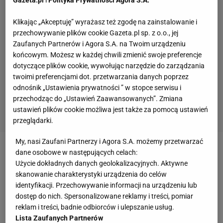
Klikając „Akceptuję” wyrażasz też zgodę na zainstalowanie i
przechowywanie plików cookie Gazeta.pl sp. z o.o., jej
Zaufanych Partnerów i Agora S.A. na Twoim urządzeniu
końcowym. Możesz w każdej chwili zmienić swoje preferencje
dotyczące plików cookie, wywołując narzędzie do zarządzania
twoimi preferencjami dot. przetwarzania danych poprzez
odnośnik „Ustawienia prywatności ” w stopce serwisu i
przechodząc do „Ustawień Zaawansowanych”. Zmiana
ustawień plików cookie możliwa jest także za pomocą ustawień
przeglądarki.
My, nasi Zaufani Partnerzy i Agora S.A. możemy przetwarzać
dane osobowe w następujących celach:
Zobacz wideo
Robert Lewandowski czy Sadio
Użycie dokładnych danych geolokalizacyjnych. Aktywne
Mane? Ale różnica. Zero wątpliwości
skanowanie charakterystyki urządzenia do celów
identyfikacji. Przechowywanie informacji na urządzeniu lub
dostęp do nich. Spersonalizowane reklamy i treści, pomiar
Informacja o jej śmierci wpłynęła na niemalże każdą
reklam i treści, badnie odbiorców i ulepszanie usług.
sferę życia w Anglii. W tym także na sport. Władze
Lista Zaufanych Partnerów