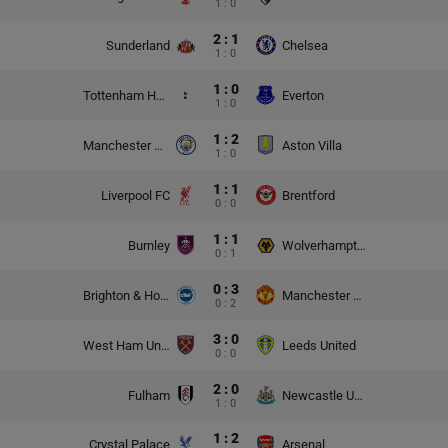
1 : 0
2 : 1
Sunderland
Chelsea
1 : 0
1 : 0
Tottenham Hotspur
Everton
1 : 0
1 : 2
Manchester City
Aston Villa
1 : 0
1 : 1
Liverpool FC
Brentford
0 : 0
1 : 1
Burnley
Wolverhampton Wanderers
0 : 1
0 : 3
Brighton & Hove Albion
Manchester United
0 : 2
3 : 0
West Ham United
Leeds United
0 : 0
2 : 0
Fulham
Newcastle United
1 : 0
1 : 2
Crystal Palace
Arsenal