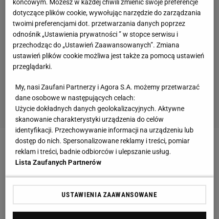
końcowym. Możesz w każdej chwili zmienić swoje preferencje
dotyczące plików cookie, wywołując narzędzie do zarządzania
twoimi preferencjami dot. przetwarzania danych poprzez
odnośnik „Ustawienia prywatności ” w stopce serwisu i
przechodząc do „Ustawień Zaawansowanych”. Zmiana
ustawień plików cookie możliwa jest także za pomocą ustawień
przeglądarki.
My, nasi Zaufani Partnerzy i Agora S.A. możemy przetwarzać
dane osobowe w następujących celach:
Użycie dokładnych danych geolokalizacyjnych. Aktywne
skanowanie charakterystyki urządzenia do celów
identyfikacji. Przechowywanie informacji na urządzeniu lub
dostęp do nich. Spersonalizowane reklamy i treści, pomiar
Zobacz wideo
reklam i treści, badnie odbiorców i ulepszanie usług.
Lista Zaufanych Partnerów
Wielka Brytania w żałobie. Nie żyje królowa
Elżbieta II. Co z Premier League?
USTAWIENIA ZAAWANSOWANE