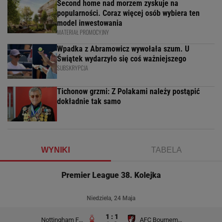
Second home nad morzem zyskuje na
popularności. Coraz więcej osób wybiera ten
model inwestowania
MATERIAŁ PROMOCYJNY
Wpadka z Abramowicz wywołała szum. U
Świątek wydarzyło się coś ważniejszego
SUBSKRYPCJA
Tichonow grzmi: Z Polakami należy postąpić
dokładnie tak samo
WYNIKI
TABELA
Premier League 38. Kolejka
Niedziela, 24 Maja
1 : 1
Nottingham Forest
AFC Bournemouth