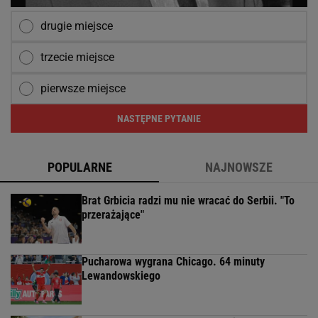
drugie miejsce
trzecie miejsce
pierwsze miejsce
NASTĘPNE PYTANIE
POPULARNE
NAJNOWSZE
Brat Grbicia radzi mu nie wracać do Serbii. "To
przerażające"
Pucharowa wygrana Chicago. 64 minuty
Lewandowskiego