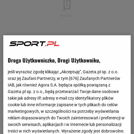
Droga Użytkowniczko, Drogi Użytkowniku,
jeśli wyrazisz zgodę klikając „Akceptuję”, Gazeta.pl sp. z o.o.
oraz jej Zaufani Partnerzy, w tym [
676
] Zaufanych Partnerów
IAB, jak również Agora S.A. będąca spółką powiązaną z
"Królowa zmarła po południu w Balmoral. Król i jego
Gazeta.pl sp. z o.o., będą przetwarzać Twoje dane osobowe
takie jak adresy IP, adresy e-mail czy identyfikatory plików
małżonka pozostaną w Balmoral dzisiaj wieczorem i
cookie lub inne informacje zapisane w tych plikach do celów
wrócą do Londynu jutro"- głosi komunikat Pałacu
marketingowych, w szczególności na potrzeby wyświetlania
Buckingham. Wcześniej do szkockiej posiadłości
reklam dopasowanych do Twoich zainteresowań i preferencji w
swoich serwisach, aplikacjach i w Internecie lub personalizacji
rodziny królewskiej przybyli członkowie najbliższej
treści w nich wyświetlanych. Wyrażenie zgody jest dobrowolne.