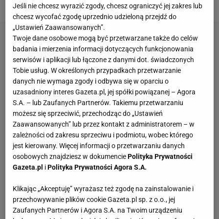
rodziny Elżbiety II - dzieci i wnuki.
Jeśli nie chcesz wyrazić zgody, chcesz ograniczyć jej zakres lub
chcesz wycofać zgodę uprzednio udzieloną przejdź do
„Ustawień Zaawansowanych”.
Twoje dane osobowe mogą być przetwarzane także do celów
badania i mierzenia informacji dotyczących funkcjonowania
serwisów i aplikacji lub łączone z danymi dot. świadczonych
Tobie usług. W określonych przypadkach przetwarzanie
danych nie wymaga zgody i odbywa się w oparciu o
uzasadniony interes Gazeta.pl, jej spółki powiązanej – Agora
S.A. – lub Zaufanych Partnerów. Takiemu przetwarzaniu
możesz się sprzeciwić, przechodząc do „Ustawień
Zaawansowanych” lub przez kontakt z administratorem – w
zależności od zakresu sprzeciwu i podmiotu, wobec którego
jest kierowany. Więcej informacji o przetwarzaniu danych
osobowych znajdziesz w dokumencie
Polityka Prywatności
Gazeta.pl
i
Polityka Prywatności Agora S.A.
Klikając „Akceptuję” wyrażasz też zgodę na zainstalowanie i
przechowywanie plików cookie Gazeta.pl sp. z o.o., jej
Zaufanych Partnerów i Agora S.A. na Twoim urządzeniu