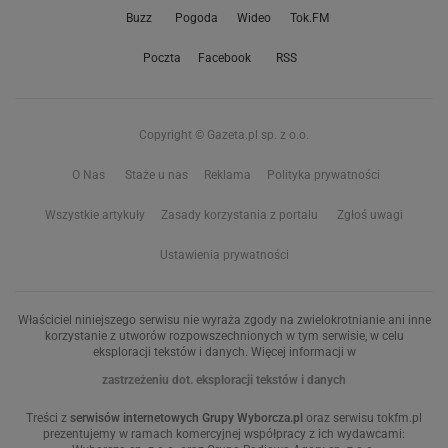
Buzz
Pogoda
Wideo
Tok.FM
Poczta
Facebook
RSS
Copyright © Gazeta.pl sp. z o.o.
O Nas
Staże u nas
Reklama
Polityka prywatności
Wszystkie artykuły
Zasady korzystania z portalu
Zgłoś uwagi
Ustawienia prywatności
Właściciel niniejszego serwisu nie wyraża zgody na zwielokrotnianie ani inne
korzystanie z utworów rozpowszechnionych w tym serwisie, w celu
eksploracji tekstów i danych. Więcej informacji w
zastrzeżeniu dot. eksploracji tekstów i danych
Treści z
serwisów internetowych Grupy Wyborcza.pl
oraz serwisu tokfm.pl
prezentujemy w ramach komercyjnej współpracy z ich wydawcami: