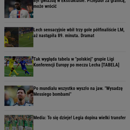
Był gwiazdą w Ekstraklasie. Przepadł za granicą,
może wrócić
Lech sensacyjnie wbił trzy gole półfinaliście LM,
aż nastąpiła 89. minuta. Dramat
Tak wygląda tabela w "polskiej" grupie Ligi
Konferencji Europy po meczu Lecha [TABELA]
Po mundialu wszystko wyszło na jaw. "Wysadzę
Messiego bombami"
Media: To się dzieje! Legia dopina wielki transfer