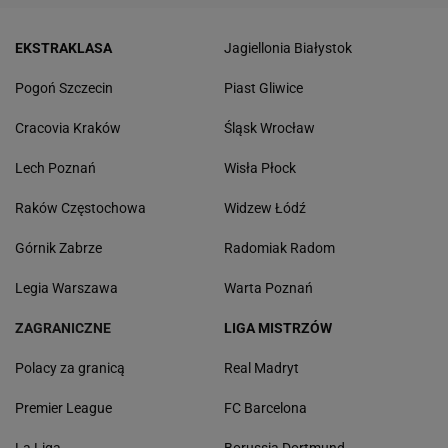
EKSTRAKLASA
Jagiellonia Białystok
Pogoń Szczecin
Piast Gliwice
Cracovia Kraków
Śląsk Wrocław
Lech Poznań
Wisła Płock
Raków Częstochowa
Widzew Łódź
Górnik Zabrze
Radomiak Radom
Legia Warszawa
Warta Poznań
ZAGRANICZNE
LIGA MISTRZÓW
Polacy za granicą
Real Madryt
Premier League
FC Barcelona
La Liga
Borussia Dortmund