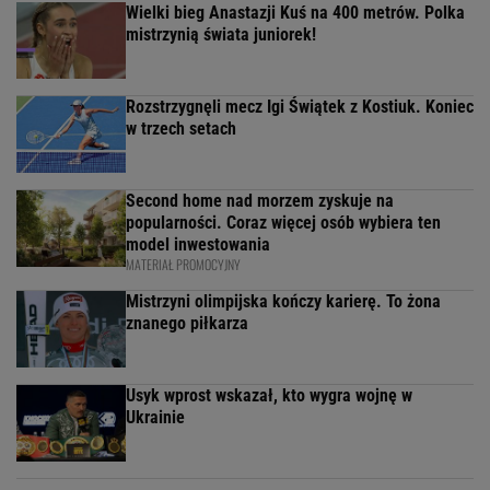
Wielki bieg Anastazji Kuś na 400 metrów. Polka
mistrzynią świata juniorek!
Rozstrzygnęli mecz Igi Świątek z Kostiuk. Koniec
w trzech setach
Second home nad morzem zyskuje na
popularności. Coraz więcej osób wybiera ten
model inwestowania
MATERIAŁ PROMOCYJNY
Mistrzyni olimpijska kończy karierę. To żona
znanego piłkarza
Usyk wprost wskazał, kto wygra wojnę w
Ukrainie