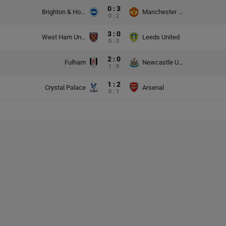
0 : 3
Brighton & Hove Albion
Manchester United
0 : 2
3 : 0
West Ham United
Leeds United
0 : 0
2 : 0
Fulham
Newcastle United
1 : 0
1 : 2
Crystal Palace
Arsenal
0 : 1