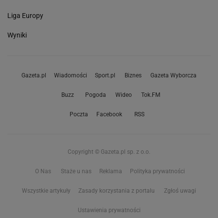
Liga Europy
Wyniki
Gazeta.pl
Wiadomości
Sport.pl
Biznes
Gazeta Wyborcza
Buzz
Pogoda
Wideo
Tok.FM
Poczta
Facebook
RSS
Copyright © Gazeta.pl sp. z o.o.
O Nas
Staże u nas
Reklama
Polityka prywatności
Wszystkie artykuły
Zasady korzystania z portalu
Zgłoś uwagi
Ustawienia prywatności