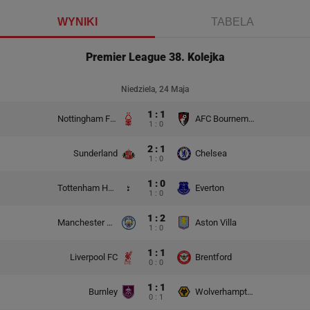
WYNIKI
TABELA
Premier League 38. Kolejka
Niedziela, 24 Maja
1 : 1
Nottingham Forest
AFC Bournemouth
1 : 0
2 : 1
Sunderland
Chelsea
1 : 0
1 : 0
Tottenham Hotspur
Everton
1 : 0
1 : 2
Manchester City
Aston Villa
1 : 0
1 : 1
Liverpool FC
Brentford
0 : 0
1 : 1
Burnley
Wolverhampton Wanderers
0 : 1