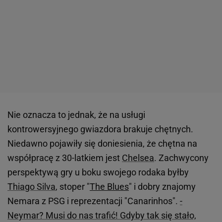
Nie oznacza to jednak, że na usługi
kontrowersyjnego gwiazdora brakuje chętnych.
Niedawno pojawiły się doniesienia, że chętna na
współpracę z 30-latkiem jest
Chelsea
. Zachwycony
perspektywą gry u boku swojego rodaka byłby
Thiago Silva
, stoper "
The Blues
" i dobry znajomy
Nemara z PSG i reprezentacji "Canarinhos".
-
Neymar? Musi do nas trafić! Gdyby tak się stało,