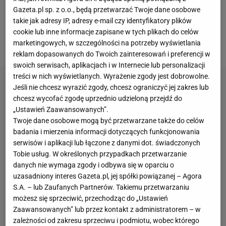
zmęczeni lekkomyślnym podejściem Neymara do
Gazeta.pl sp. z o.o., będą przetwarzać Twoje dane osobowe
treningów i jego imprezowym stylem życia. Przede
takie jak adresy IP, adresy e-mail czy identyfikatory plików
wszystkim jednak rozczarowuje on na poziomie
cookie lub inne informacje zapisane w tych plikach do celów
marketingowych, w szczególności na potrzeby wyświetlania
sportowym
.
reklam dopasowanych do Twoich zainteresowań i preferencji w
swoich serwisach, aplikacjach i w Internecie lub personalizacji
treści w nich wyświetlanych. Wyrażenie zgody jest dobrowolne.
Jeśli nie chcesz wyrazić zgody, chcesz ograniczyć jej zakres lub
chcesz wycofać zgodę uprzednio udzieloną przejdź do
„Ustawień Zaawansowanych”.
Twoje dane osobowe mogą być przetwarzane także do celów
badania i mierzenia informacji dotyczących funkcjonowania
serwisów i aplikacji lub łączone z danymi dot. świadczonych
Tobie usług. W określonych przypadkach przetwarzanie
danych nie wymaga zgody i odbywa się w oparciu o
uzasadniony interes Gazeta.pl, jej spółki powiązanej – Agora
S.A. – lub Zaufanych Partnerów. Takiemu przetwarzaniu
możesz się sprzeciwić, przechodząc do „Ustawień
Zaawansowanych” lub przez kontakt z administratorem – w
zależności od zakresu sprzeciwu i podmiotu, wobec którego