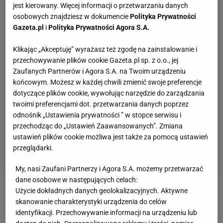
jest kierowany. Więcej informacji o przetwarzaniu danych
osobowych znajdziesz w dokumencie
Polityka Prywatności
Gazeta.pl
i
Polityka Prywatności Agora S.A.
Klikając „Akceptuję” wyrażasz też zgodę na zainstalowanie i
przechowywanie plików cookie Gazeta.pl sp. z o.o., jej
Zaufanych Partnerów i Agora S.A. na Twoim urządzeniu
końcowym. Możesz w każdej chwili zmienić swoje preferencje
dotyczące plików cookie, wywołując narzędzie do zarządzania
twoimi preferencjami dot. przetwarzania danych poprzez
odnośnik „Ustawienia prywatności ” w stopce serwisu i
przechodząc do „Ustawień Zaawansowanych”. Zmiana
ustawień plików cookie możliwa jest także za pomocą ustawień
przeglądarki.
My, nasi Zaufani Partnerzy i Agora S.A. możemy przetwarzać
dane osobowe w następujących celach:
Użycie dokładnych danych geolokalizacyjnych. Aktywne
Zobacz wideo
Ile Robert Lewandowski zarobi, jeśli
skanowanie charakterystyki urządzenia do celów
przejdzie do Barcelony?
identyfikacji. Przechowywanie informacji na urządzeniu lub