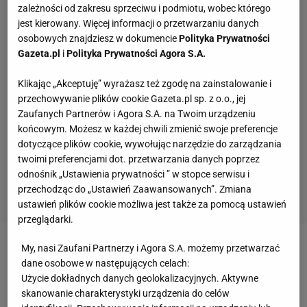
zależności od zakresu sprzeciwu i podmiotu, wobec którego
jest kierowany. Więcej informacji o przetwarzaniu danych
osobowych znajdziesz w dokumencie
Polityka Prywatności
Gazeta.pl
i
Polityka Prywatności Agora S.A.
Klikając „Akceptuję” wyrażasz też zgodę na zainstalowanie i
przechowywanie plików cookie Gazeta.pl sp. z o.o., jej
Zaufanych Partnerów i Agora S.A. na Twoim urządzeniu
końcowym. Możesz w każdej chwili zmienić swoje preferencje
dotyczące plików cookie, wywołując narzędzie do zarządzania
twoimi preferencjami dot. przetwarzania danych poprzez
odnośnik „Ustawienia prywatności ” w stopce serwisu i
przechodząc do „Ustawień Zaawansowanych”. Zmiana
ustawień plików cookie możliwa jest także za pomocą ustawień
przeglądarki.
My, nasi Zaufani Partnerzy i Agora S.A. możemy przetwarzać
Zobacz wideo
Wisła nad przepaścią. Brzęczek:
dane osobowe w następujących celach:
Jakbym nie był optymistą, to musiałbym
Użycie dokładnych danych geolokalizacyjnych. Aktywne
zrezygnować z pracy
skanowanie charakterystyki urządzenia do celów