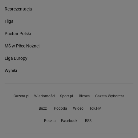
Reprezentacja
I liga
Puchar Polski
MŚ w Piłce Nożnej
Liga Europy
Wyniki
Gazeta.pl
Wiadomości
Sport.pl
Biznes
Gazeta Wyborcza
Buzz
Pogoda
Wideo
Tok.FM
Poczta
Facebook
RSS