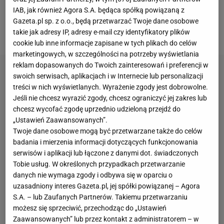
zwiększyć, ponieważ drużyna Jurgena Kloppa
IAB, jak również Agora S.A. będąca spółką powiązaną z
sensacyjnie zremisowała na własnym stadionie z
Gazeta.pl sp. z o.o., będą przetwarzać Twoje dane osobowe
Tottenhamem 1:1.
takie jak adresy IP, adresy e-mail czy identyfikatory plików
cookie lub inne informacje zapisane w tych plikach do celów
marketingowych, w szczególności na potrzeby wyświetlania
reklam dopasowanych do Twoich zainteresowań i preferencji w
swoich serwisach, aplikacjach i w Internecie lub personalizacji
treści w nich wyświetlanych. Wyrażenie zgody jest dobrowolne.
Jeśli nie chcesz wyrazić zgody, chcesz ograniczyć jej zakres lub
chcesz wycofać zgodę uprzednio udzieloną przejdź do
„Ustawień Zaawansowanych”.
Twoje dane osobowe mogą być przetwarzane także do celów
badania i mierzenia informacji dotyczących funkcjonowania
serwisów i aplikacji lub łączone z danymi dot. świadczonych
Tobie usług. W określonych przypadkach przetwarzanie
danych nie wymaga zgody i odbywa się w oparciu o
uzasadniony interes Gazeta.pl, jej spółki powiązanej – Agora
S.A. – lub Zaufanych Partnerów. Takiemu przetwarzaniu
możesz się sprzeciwić, przechodząc do „Ustawień
Zaawansowanych” lub przez kontakt z administratorem – w