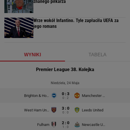
znanego piłkarza
Wrze wokół Infantino. Tyle zapłaciła UEFA za
jego romans
WYNIKI
TABELA
Premier League 38. Kolejka
Niedziela, 24 Maja
0 : 3
Brighton & Hove Albion
Manchester United
0 : 2
3 : 0
West Ham United
Leeds United
0 : 0
2 : 0
Fulham
Newcastle United
1 : 0