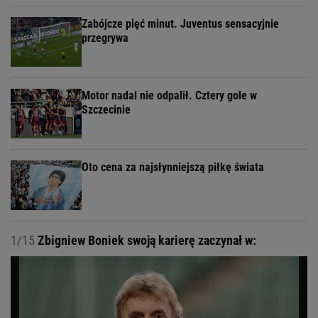
Zabójcze pięć minut. Juventus sensacyjnie
przegrywa
Motor nadal nie odpalił. Cztery gole w
Szczecinie
Oto cena za najsłynniejszą piłkę świata
1/15
Zbigniew Boniek swoją karierę zaczynał w: