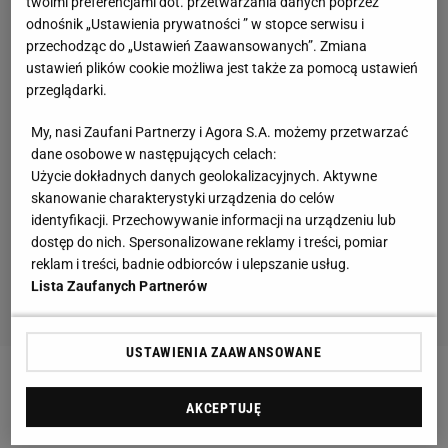
twoimi preferencjami dot. przetwarzania danych poprzez
odnośnik „Ustawienia prywatności ” w stopce serwisu i
przechodząc do „Ustawień Zaawansowanych”. Zmiana
ustawień plików cookie możliwa jest także za pomocą ustawień
przeglądarki.
My, nasi Zaufani Partnerzy i Agora S.A. możemy przetwarzać
dane osobowe w następujących celach:
Użycie dokładnych danych geolokalizacyjnych. Aktywne
skanowanie charakterystyki urządzenia do celów
identyfikacji. Przechowywanie informacji na urządzeniu lub
dostęp do nich. Spersonalizowane reklamy i treści, pomiar
reklam i treści, badnie odbiorców i ulepszanie usług.
Lista Zaufanych Partnerów
USTAWIENIA ZAAWANSOWANE
Zobacz wideo
Borek: Lewandowski chyba dojrzał do
AKCEPTUJĘ
tego, by zmienić otoczenie