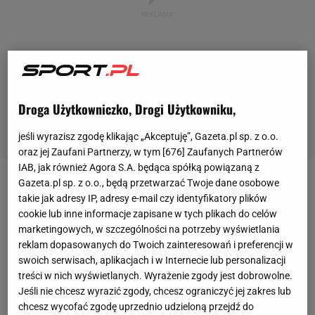
Droga Użytkowniczko, Drogi Użytkowniku,
jeśli wyrazisz zgodę klikając „Akceptuję”, Gazeta.pl sp. z o.o.
oraz jej Zaufani Partnerzy, w tym [
676
] Zaufanych Partnerów
IAB, jak również Agora S.A. będąca spółką powiązaną z
Gazeta.pl sp. z o.o., będą przetwarzać Twoje dane osobowe
Ostatnie tygodnie nie były łatwe dla
Cristiano
takie jak adresy IP, adresy e-mail czy identyfikatory plików
Ronaldo
. Portugalczyk poinformował w mediach
cookie lub inne informacje zapisane w tych plikach do celów
marketingowych, w szczególności na potrzeby wyświetlania
społecznościowych o śmierci jego nowo
reklam dopasowanych do Twoich zainteresowań i preferencji w
narodzonego syna. Mimo trudności w życiu
swoich serwisach, aplikacjach i w Internecie lub personalizacji
prywatnym 37-latek pozostaje skupiony na boisku i
treści w nich wyświetlanych. Wyrażenie zgody jest dobrowolne.
udowadnia, że jest jednym z kluczowych piłkarzy
Jeśli nie chcesz wyrazić zgody, chcesz ograniczyć jej zakres lub
chcesz wycofać zgodę uprzednio udzieloną przejdź do
Manchesteru United
, strzelając bramki w