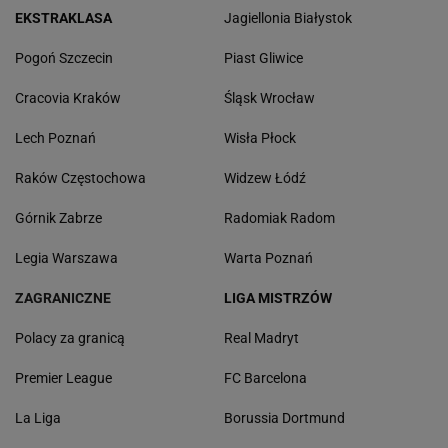
EKSTRAKLASA
Jagiellonia Białystok
Pogoń Szczecin
Piast Gliwice
Cracovia Kraków
Śląsk Wrocław
Lech Poznań
Wisła Płock
Raków Częstochowa
Widzew Łódź
Górnik Zabrze
Radomiak Radom
Legia Warszawa
Warta Poznań
ZAGRANICZNE
LIGA MISTRZÓW
Polacy za granicą
Real Madryt
Premier League
FC Barcelona
La Liga
Borussia Dortmund