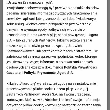
„Ustawień Zaawansowanych”.
decydujących starciach. W czterech ostatnich
Twoje dane osobowe mogą być przetwarzane także do celów
meczach
napastnik pokonywał bramkarzy Norwich
badania i mierzenia informacji dotyczących funkcjonowania
serwisów i aplikacji lub łączone z danymi dot. świadczonych
City (trzy razy), Arsenalu, Chelsea oraz Brentford.
Tobie usług. W określonych przypadkach przetwarzanie
danych nie wymaga zgody i odbywa się w oparciu o
uzasadniony interes Gazeta.pl, jej spółki powiązanej – Agora
S.A. – lub Zaufanych Partnerów. Takiemu przetwarzaniu
możesz się sprzeciwić, przechodząc do „Ustawień
Zaawansowanych” lub przez kontakt z administratorem – w
zależności od zakresu sprzeciwu i podmiotu, wobec którego
jest kierowany. Więcej informacji o przetwarzaniu danych
osobowych znajdziesz w dokumencie
Polityka Prywatności
Gazeta.pl
i
Polityka Prywatności Agora S.A.
Klikając „Akceptuję” wyrażasz też zgodę na zainstalowanie i
przechowywanie plików cookie Gazeta.pl sp. z o.o., jej
Zaufanych Partnerów i Agora S.A. na Twoim urządzeniu
końcowym. Możesz w każdej chwili zmienić swoje preferencje
dotyczące plików cookie, wywołując narzędzie do zarządzania