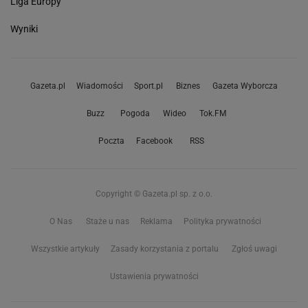
Liga Europy
Wyniki
Gazeta.pl
Wiadomości
Sport.pl
Biznes
Gazeta Wyborcza
Buzz
Pogoda
Wideo
Tok.FM
Poczta
Facebook
RSS
Copyright © Gazeta.pl sp. z o.o.
O Nas
Staże u nas
Reklama
Polityka prywatności
Wszystkie artykuły
Zasady korzystania z portalu
Zgłoś uwagi
Ustawienia prywatności