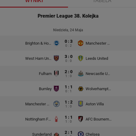
WYNIKI
TABELA
Premier League 38. Kolejka
Niedziela, 24 Maja
0 : 3
Brighton & Hove Albion
Manchester United
0 : 2
3 : 0
West Ham United
Leeds United
0 : 0
2 : 0
Fulham
Newcastle United
1 : 0
1 : 1
Burnley
Wolverhampton Wanderers
0 : 1
1 : 2
Manchester City
Aston Villa
1 : 0
1 : 1
Nottingham Forest
AFC Bournemouth
1 : 0
2 : 1
Sunderland
Chelsea