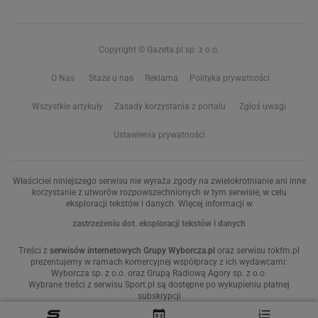
Copyright © Gazeta.pl sp. z o.o.
O Nas
Staże u nas
Reklama
Polityka prywatności
Wszystkie artykuły
Zasady korzystania z portalu
Zgłoś uwagi
Ustawienia prywatności
Właściciel niniejszego serwisu nie wyraża zgody na zwielokrotnianie ani inne
korzystanie z utworów rozpowszechnionych w tym serwisie, w celu
eksploracji tekstów i danych. Więcej informacji w
zastrzeżeniu dot. eksploracji tekstów i danych
Treści z
serwisów internetowych Grupy Wyborcza.pl
oraz serwisu tokfm.pl
prezentujemy w ramach komercyjnej współpracy z ich wydawcami:
Wyborcza sp. z o.o. oraz Grupą Radiową Agory sp. z o.o.
Wybrane treści z serwisu Sport.pl są dostępne po wykupieniu płatnej
subskrypcji