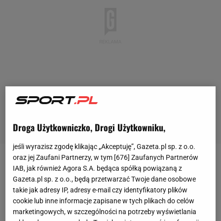
Droga Użytkowniczko, Drogi Użytkowniku,
jeśli wyrazisz zgodę klikając „Akceptuję”, Gazeta.pl sp. z o.o.
oraz jej Zaufani Partnerzy, w tym [
676
] Zaufanych Partnerów
Przed sezonem władze Manchesteru nie rozważały
IAB, jak również Agora S.A. będąca spółką powiązaną z
zmiany na stanowisko menedżera. Co więcej,
Gazeta.pl sp. z o.o., będą przetwarzać Twoje dane osobowe
takie jak adresy IP, adresy e-mail czy identyfikatory plików
ostatnie fatalne
wyniki
w lidze (0:5 z
Liverpoolem
cookie lub inne informacje zapisane w tych plikach do celów
czy 0:2 w derbach z
Manchesterem City
) również nie
marketingowych, w szczególności na potrzeby wyświetlania