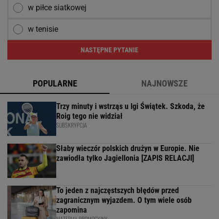
w piłce siatkowej
w tenisie
NASTĘPNE PYTANIE
POPULARNE
NAJNOWSZE
Trzy minuty i wstrząs u Igi Świątek. Szkoda, że
Roig tego nie widział
SUBSKRYPCJA
Słaby wieczór polskich drużyn w Europie. Nie
zawiodła tylko Jagiellonia [ZAPIS RELACJI]
To jeden z najczęstszych błędów przed
zagranicznym wyjazdem. O tym wiele osób
zapomina
MATERIAŁ PROMOCYJNY