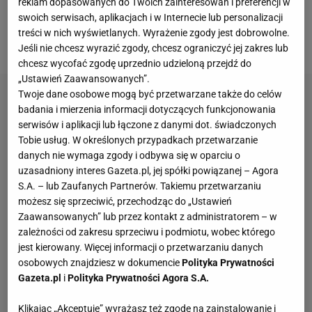
wpływają na ocenę pracy Norwega. Takie decyzje
reklam dopasowanych do Twoich zainteresowań i preferencji w
swoich serwisach, aplikacjach i w Internecie lub personalizacji
według brytyjskich mediów mają powodować
treści w nich wyświetlanych. Wyrażenie zgody jest dobrowolne.
frustrację wśród piłkarzy.
Jeśli nie chcesz wyrazić zgody, chcesz ograniczyć jej zakres lub
chcesz wycofać zgodę uprzednio udzieloną przejdź do
„Ustawień Zaawansowanych”.
Twoje dane osobowe mogą być przetwarzane także do celów
badania i mierzenia informacji dotyczących funkcjonowania
serwisów i aplikacji lub łączone z danymi dot. świadczonych
Tobie usług. W określonych przypadkach przetwarzanie
danych nie wymaga zgody i odbywa się w oparciu o
uzasadniony interes Gazeta.pl, jej spółki powiązanej – Agora
S.A. – lub Zaufanych Partnerów. Takiemu przetwarzaniu
możesz się sprzeciwić, przechodząc do „Ustawień
Zaawansowanych” lub przez kontakt z administratorem – w
zależności od zakresu sprzeciwu i podmiotu, wobec którego
jest kierowany. Więcej informacji o przetwarzaniu danych
osobowych znajdziesz w dokumencie
Polityka Prywatności
Gazeta.pl
i
Polityka Prywatności Agora S.A.
Klikając „Akceptuję” wyrażasz też zgodę na zainstalowanie i