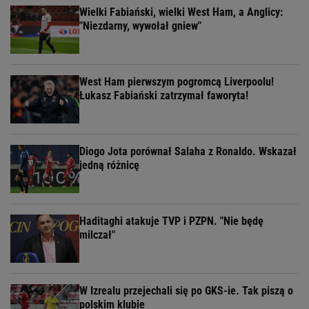
Wielki Fabiański, wielki West Ham, a Anglicy:
"Niezdarny, wywołał gniew"
West Ham pierwszym pogromcą Liverpoolu!
Łukasz Fabiański zatrzymał faworyta!
Diogo Jota porównał Salaha z Ronaldo. Wskazał
jedną różnicę
Haditaghi atakuje TVP i PZPN. "Nie będę
milczał"
W Izrealu przejechali się po GKS-ie. Tak piszą o
polskim klubie