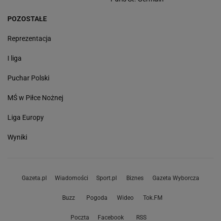
POZOSTAŁE
Reprezentacja
I liga
Puchar Polski
MŚ w Piłce Nożnej
Liga Europy
Wyniki
Gazeta.pl
Wiadomości
Sport.pl
Biznes
Gazeta Wyborcza
Buzz
Pogoda
Wideo
Tok.FM
Poczta
Facebook
RSS