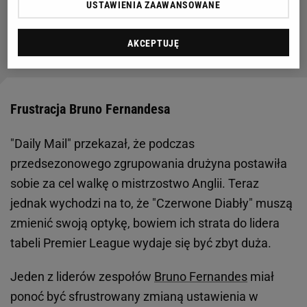
USTAWIENIA ZAAWANSOWANE
Miliarderzy z Newcastle mają nowego trenera!
"To dla mnie wielki dzień"
AKCEPTUJĘ
Frustracja Bruno Fernandesa
"Daily Mail" przekazał, że podczas
przedsezonowego zgrupowania drużyna postawiła
sobie za cel walkę o mistrzostwo Anglii. Teraz
jednak wychodzi na to, że "Czerwone Diabły" muszą
zmienić swoją optykę, bowiem ich strata do lidera
tabeli Premier League wydaje się być zbyt duża.
Jeden z liderów zespołów
Bruno Fernandes
miał
ponoć być sfrustrowany zmianą ustawienia w