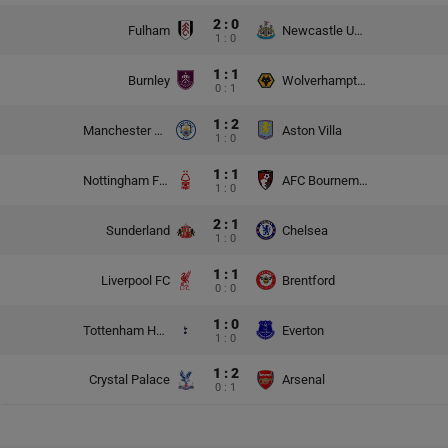
2 : 0
Fulham
Newcastle United
1 : 0
1 : 1
Burnley
Wolverhampton Wanderers
0 : 1
1 : 2
Manchester City
Aston Villa
1 : 0
1 : 1
Nottingham Forest
AFC Bournemouth
1 : 0
2 : 1
Sunderland
Chelsea
1 : 0
1 : 1
Liverpool FC
Brentford
0 : 0
1 : 0
Tottenham Hotspur
Everton
1 : 0
1 : 2
Crystal Palace
Arsenal
0 : 1