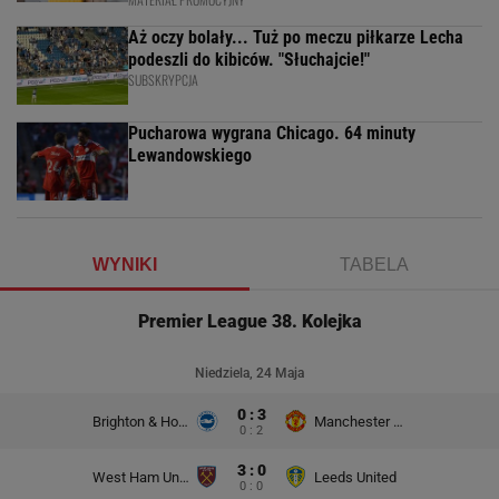
Aż oczy bolały... Tuż po meczu piłkarze Lecha
podeszli do kibiców. "Słuchajcie!"
SUBSKRYPCJA
Pucharowa wygrana Chicago. 64 minuty
Lewandowskiego
WYNIKI
TABELA
Premier League 38. Kolejka
Niedziela, 24 Maja
0 : 3
Brighton & Hove Albion
Manchester United
0 : 2
3 : 0
West Ham United
Leeds United
0 : 0