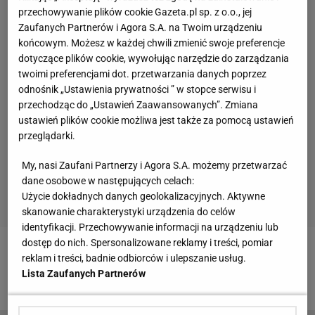
przechowywanie plików cookie Gazeta.pl sp. z o.o., jej
Zaufanych Partnerów i Agora S.A. na Twoim urządzeniu
końcowym. Możesz w każdej chwili zmienić swoje preferencje
dotyczące plików cookie, wywołując narzędzie do zarządzania
twoimi preferencjami dot. przetwarzania danych poprzez
odnośnik „Ustawienia prywatności ” w stopce serwisu i
przechodząc do „Ustawień Zaawansowanych”. Zmiana
ustawień plików cookie możliwa jest także za pomocą ustawień
przeglądarki.
My, nasi Zaufani Partnerzy i Agora S.A. możemy przetwarzać
dane osobowe w następujących celach:
Użycie dokładnych danych geolokalizacyjnych. Aktywne
skanowanie charakterystyki urządzenia do celów
identyfikacji. Przechowywanie informacji na urządzeniu lub
dostęp do nich. Spersonalizowane reklamy i treści, pomiar
Zobacz wideo
Wielki powrót Cristiano Ronaldo.
reklam i treści, badnie odbiorców i ulepszanie usług.
Lista Zaufanych Partnerów
"Lepiej nie mógł sobie tego wymarzyć"