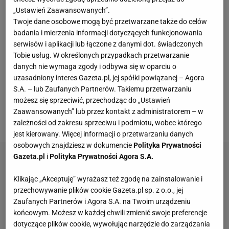
kluby Premier League były oburzone, że władze
ligi
„Ustawień Zaawansowanych”.
wydały zgodę na tę transakcję.
W życie mają wejść
Twoje dane osobowe mogą być przetwarzane także do celów
nowe przepisy, które utrudnią przyszłe inwestycje
badania i mierzenia informacji dotyczących funkcjonowania
właścicieli z Arabii Saudyjskiej
. Jedna z osób z
serwisów i aplikacji lub łączone z danymi dot. świadczonych
Tobie usług. W określonych przypadkach przetwarzanie
otoczenia Public Investmens Fund przekazała The
danych nie wymaga zgody i odbywa się w oparciu o
Athletic, że właściciele mogą pociągnąć do
uzasadniony interes Gazeta.pl, jej spółki powiązanej – Agora
odpowiedzialności zarówno władze ligi, jak i inne
S.A. – lub Zaufanych Partnerów. Takiemu przetwarzaniu
możesz się sprzeciwić, przechodząc do „Ustawień
kluby z osobna, jeśli uznają, że rywale uchwalają
Zaawansowanych” lub przez kontakt z administratorem – w
przepisy, które są dyskryminujące.
zależności od zakresu sprzeciwu i podmiotu, wobec którego
jest kierowany. Więcej informacji o przetwarzaniu danych
osobowych znajdziesz w dokumencie
Polityka Prywatności
Gazeta.pl
i
Polityka Prywatności Agora S.A.
Klikając „Akceptuję” wyrażasz też zgodę na zainstalowanie i
przechowywanie plików cookie Gazeta.pl sp. z o.o., jej
Zaufanych Partnerów i Agora S.A. na Twoim urządzeniu
końcowym. Możesz w każdej chwili zmienić swoje preferencje
dotyczące plików cookie, wywołując narzędzie do zarządzania