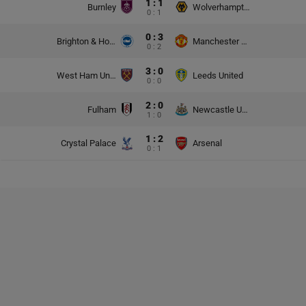
1 : 1
Burnley
Wolverhampton Wanderers
0 : 1
0 : 3
Brighton & Hove Albion
Manchester United
0 : 2
3 : 0
West Ham United
Leeds United
0 : 0
2 : 0
Fulham
Newcastle United
1 : 0
1 : 2
Crystal Palace
Arsenal
0 : 1