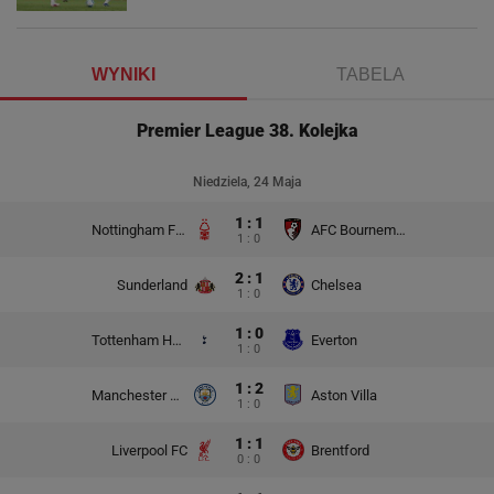
WYNIKI
TABELA
Premier League 38. Kolejka
Niedziela, 24 Maja
1 : 1
Nottingham Forest
AFC Bournemouth
1 : 0
2 : 1
Sunderland
Chelsea
1 : 0
1 : 0
Tottenham Hotspur
Everton
1 : 0
1 : 2
Manchester City
Aston Villa
1 : 0
1 : 1
Liverpool FC
Brentford
0 : 0