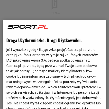
Droga Użytkowniczko, Drogi Użytkowniku,
jeśli wyrazisz zgodę klikając „Akceptuję”, Gazeta.pl sp. z o.o.
oraz jej Zaufani Partnerzy, w tym [
676
] Zaufanych Partnerów
IAB, jak również Agora S.A. będąca spółką powiązaną z
Gazeta.pl sp. z o.o., będą przetwarzać Twoje dane osobowe
takie jak adresy IP, adresy e-mail czy identyfikatory plików
Mike Ashley
był właścicielem
Newcastle United
w
cookie lub inne informacje zapisane w tych plikach do celów
latach 2007-2021. Biznesmen postanowił sprzedać
marketingowych, w szczególności na potrzeby wyświetlania
reklam dopasowanych do Twoich zainteresowań i preferencji w
klub za 300 milionów funtów Mohammedowi Bin
swoich serwisach, aplikacjach i w Internecie lub personalizacji
Salmanowi, który dysponuje majątkiem
treści w nich wyświetlanych. Wyrażenie zgody jest dobrowolne.
szacowanym na 320 miliardów funtów. Pozostałe
Jeśli nie chcesz wyrazić zgody, chcesz ograniczyć jej zakres lub
chcesz wycofać zgodę uprzednio udzieloną przejdź do