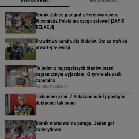
POPULARNE
NAJNOWSZE
Górnik Zabrze przegrał z Ferencvarosem.
Wicemistrz Polski ma czego żałować [ZAPIS
RELACJI]
Prawdziwa bomba dla kibiców. Oto co trafi do
otwartej telewizji
To jeden z najczęstszych błędów przed
zagranicznym wyjazdem. O tym wiele osób
zapomina
MATERIAŁ PROMOCYJNY
Tichonow grzmi: Z Polakami należy postąpić
dokładnie tak samo
Górnik marnował na potęgę. Jeden gol
zadecydował