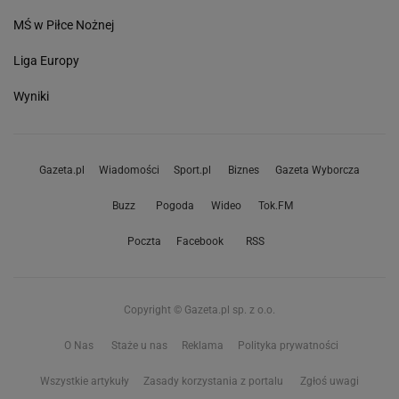
MŚ w Piłce Nożnej
Liga Europy
Wyniki
Gazeta.pl
Wiadomości
Sport.pl
Biznes
Gazeta Wyborcza
Buzz
Pogoda
Wideo
Tok.FM
Poczta
Facebook
RSS
Copyright © Gazeta.pl sp. z o.o.
O Nas
Staże u nas
Reklama
Polityka prywatności
Wszystkie artykuły
Zasady korzystania z portalu
Zgłoś uwagi