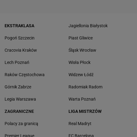
EKSTRAKLASA
Jagiellonia Białystok
Pogoń Szczecin
Piast Gliwice
Cracovia Kraków
Śląsk Wrocław
Lech Poznań
Wisła Płock
Raków Częstochowa
Widzew Łódź
Górnik Zabrze
Radomiak Radom
Legia Warszawa
Warta Poznań
ZAGRANICZNE
LIGA MISTRZÓW
Polacy za granicą
Real Madryt
Premier League
FC Barcelona