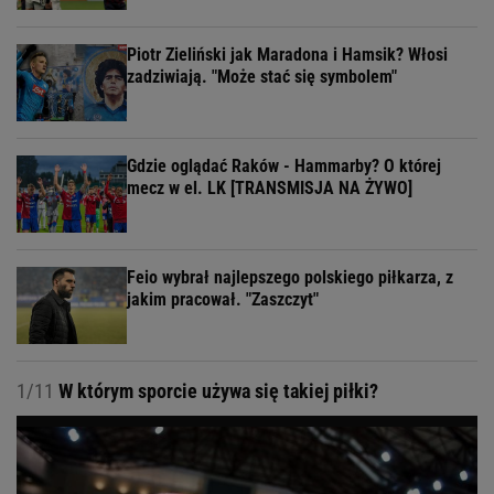
Piotr Zieliński jak Maradona i Hamsik? Włosi
zadziwiają. "Może stać się symbolem"
Gdzie oglądać Raków - Hammarby? O której
mecz w el. LK [TRANSMISJA NA ŻYWO]
Feio wybrał najlepszego polskiego piłkarza, z
jakim pracował. "Zaszczyt"
1/11
W którym sporcie używa się takiej piłki?