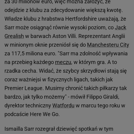
za 30 milionów euro, więc można założyć, że
odejdzie z klubu za zdecydowanie większą kwotę.
Władze klubu z hrabstwa Hertfordshire uważają, że
Sarr może osiągnąć równie wysoki poziom, co
Jack
Grealish
w barwach Aston Villi. Reprezentant Anglii
w minionym oknie przeniósł się do
Manchesteru City
za 117,5 miliona euro. "Sarr ma zdolność wpływania
na przebieg każdego
meczu
, w którym gra. A to
rzadka cecha. Widać, że szybcy skrzydłowi stają się
coraz ważniejsi w fizycznych ligach, takich jak
Premier League. Musimy chronić takich piłkarzy tak
bardzo, jak tylko możemy" - mówił Filippo Giraldi,
dyrektor techniczny
Watfordu
w marcu tego roku w
podcaście Here We Go.
Ismailla Sarr rozegrał dziewięć spotkań w tym