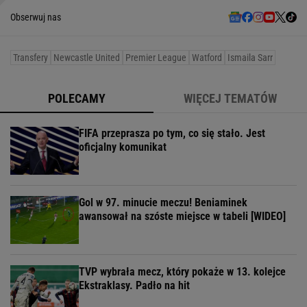
Obserwuj nas
Transfery
Newcastle United
Premier League
Watford
Ismaila Sarr
POLECAMY
WIĘCEJ TEMATÓW
FIFA przeprasza po tym, co się stało. Jest
oficjalny komunikat
Gol w 97. minucie meczu! Beniaminek
awansował na szóste miejsce w tabeli [WIDEO]
TVP wybrała mecz, który pokaże w 13. kolejce
Ekstraklasy. Padło na hit