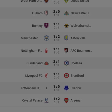
West Ham United
Leeds United
0 : 0
2 : 0
Fulham
Newcastle United
1 : 0
1 : 1
Burnley
Wolverhampton Wanderers
0 : 1
1 : 2
Manchester City
Aston Villa
1 : 0
1 : 1
Nottingham Forest
AFC Bournemouth
1 : 0
2 : 1
Sunderland
Chelsea
1 : 0
1 : 1
Liverpool FC
Brentford
0 : 0
1 : 0
Tottenham Hotspur
Everton
1 : 0
1 : 2
Crystal Palace
Arsenal
0 : 1