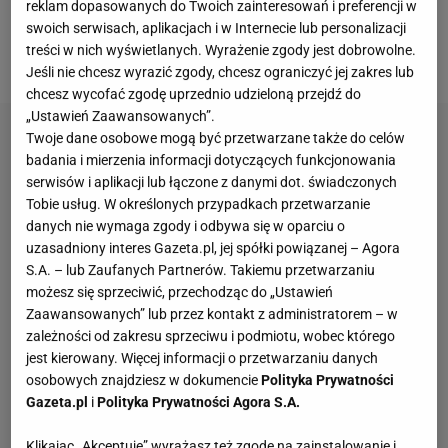
skoncentrować swoje zasoby na usługach
reklam dopasowanych do Twoich zainteresowań i preferencji w
mobilnych i internetowych po tym, jak grupa wycofa
swoich serwisach, aplikacjach i w Internecie lub personalizacji
treści w nich wyświetlanych. Wyrażenie zgody jest dobrowolne.
się z
transmisji
sportowych
.
Jeśli nie chcesz wyrazić zgody, chcesz ograniczyć jej zakres lub
chcesz wycofać zgodę uprzednio udzieloną przejdź do
„Ustawień Zaawansowanych”.
Twoje dane osobowe mogą być przetwarzane także do celów
badania i mierzenia informacji dotyczących funkcjonowania
serwisów i aplikacji lub łączone z danymi dot. świadczonych
Tobie usług. W określonych przypadkach przetwarzanie
danych nie wymaga zgody i odbywa się w oparciu o
uzasadniony interes Gazeta.pl, jej spółki powiązanej – Agora
S.A. – lub Zaufanych Partnerów. Takiemu przetwarzaniu
możesz się sprzeciwić, przechodząc do „Ustawień
Zaawansowanych” lub przez kontakt z administratorem – w
zależności od zakresu sprzeciwu i podmiotu, wobec którego
jest kierowany. Więcej informacji o przetwarzaniu danych
osobowych znajdziesz w dokumencie
Polityka Prywatności
Gazeta.pl
i
Polityka Prywatności Agora S.A.
Klikając „Akceptuję” wyrażasz też zgodę na zainstalowanie i