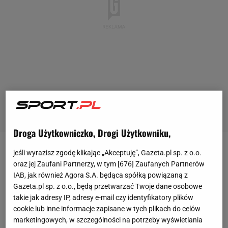
Droga Użytkowniczko, Drogi Użytkowniku,
jeśli wyrazisz zgodę klikając „Akceptuję”, Gazeta.pl sp. z o.o.
Brytyjskie media informują, że serwis streamingowy
oraz jej Zaufani Partnerzy, w tym [
676
] Zaufanych Partnerów
DAZN
prowadzi ponoć zaawansowane rozmowy na
IAB, jak również Agora S.A. będąca spółką powiązaną z
temat
kupna BT Sport i przejęcia praw do Premier
Gazeta.pl sp. z o.o., będą przetwarzać Twoje dane osobowe
takie jak adresy IP, adresy e-mail czy identyfikatory plików
League. Umowa rzekomo ma zostać sfinalizowana
cookie lub inne informacje zapisane w tych plikach do celów
w przeciągu kilku tygodni, co pozwoli BT
marketingowych, w szczególności na potrzeby wyświetlania