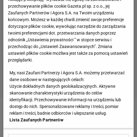
przechowywanie plików cookie Gazeta.pl sp. z o.o., jej
Zaufanych Partnerów i Agora S.A. na Twoim urządzeniu
końcowym. Możesz w każdej chwili zmienić swoje preferencje
dotyczące plików cookie, wywołując narzędzie do zarządzania
twoimi preferencjami dot. przetwarzania danych poprzez
odnośnik „Ustawienia prywatności ” w stopce serwisu i
przechodząc do „Ustawień Zaawansowanych”. Zmiana
ustawień plików cookie możliwa jest także za pomocą ustawień
przeglądarki.
My, nasi Zaufani Partnerzy i Agora S.A. możemy przetwarzać
dane osobowe w następujących celach:
Użycie dokładnych danych geolokalizacyjnych. Aktywne
skanowanie charakterystyki urządzenia do celów
identyfikacji. Przechowywanie informacji na urządzeniu lub
dostęp do nich. Spersonalizowane reklamy i treści, pomiar
Zobacz wideo
Obóz Kamila Glika przerywa milczenie
reklam i treści, badnie odbiorców i ulepszanie usług.
ws. oskarżeń Anglików. "Zaczęli kombinować"
Lista Zaufanych Partnerów
[SEKCJA PIŁKARSKA #91]