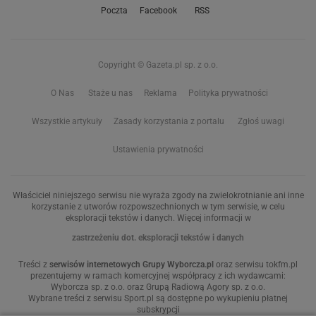
Poczta
Facebook
RSS
Copyright © Gazeta.pl sp. z o.o.
O Nas
Staże u nas
Reklama
Polityka prywatności
Wszystkie artykuły
Zasady korzystania z portalu
Zgłoś uwagi
Ustawienia prywatności
Właściciel niniejszego serwisu nie wyraża zgody na zwielokrotnianie ani inne
korzystanie z utworów rozpowszechnionych w tym serwisie, w celu
eksploracji tekstów i danych. Więcej informacji w
zastrzeżeniu dot. eksploracji tekstów i danych
Treści z
serwisów internetowych Grupy Wyborcza.pl
oraz serwisu tokfm.pl
prezentujemy w ramach komercyjnej współpracy z ich wydawcami:
Wyborcza sp. z o.o. oraz Grupą Radiową Agory sp. z o.o.
Wybrane treści z serwisu Sport.pl są dostępne po wykupieniu płatnej
subskrypcji