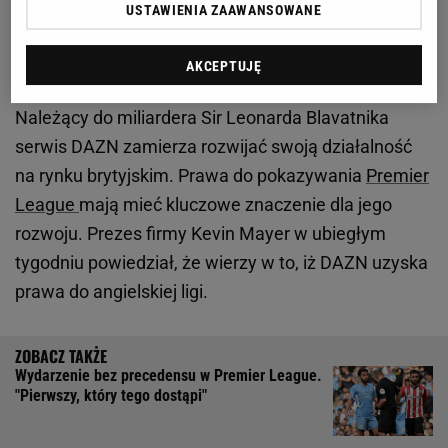
USTAWIENIA ZAAWANSOWANE
DAZN coraz bliżej przejęcia praw do Premier
League
AKCEPTUJĘ
Należący do miliardera Sir Leonarda Blavatnika
serwis DAZN zamierza rozwijać swoją działalność
na rynku brytyjskim. Prawa do pokazywania
Premier
League
mają mieć kluczowe znaczenie dla jego
rozwoju. Prezes firmy Kevin Mayer w ubiegłym
tygodniu powiedział, że wierzy w to, iż DAZN uzyska
prawa do angielskiej ligi.
Wydarzenie bez precedensu w Premier League.
"Pierwszy, który tego dostąpi"