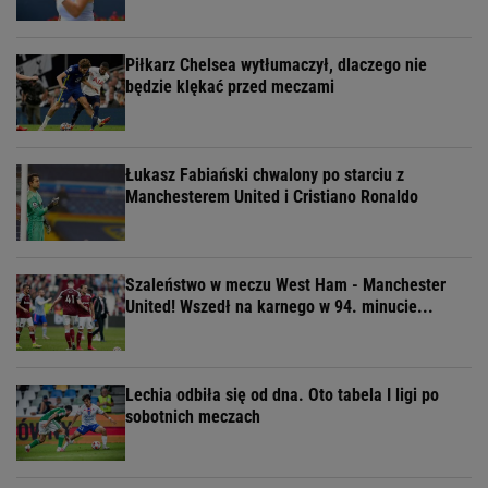
Piłkarz Chelsea wytłumaczył, dlaczego nie
będzie klękać przed meczami
Łukasz Fabiański chwalony po starciu z
Manchesterem United i Cristiano Ronaldo
Szaleństwo w meczu West Ham - Manchester
United! Wszedł na karnego w 94. minucie...
Lechia odbiła się od dna. Oto tabela I ligi po
sobotnich meczach