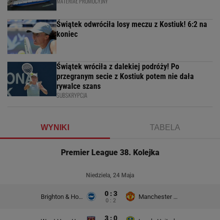
MATERIAŁ PROMOCYJNY
Świątek odwróciła losy meczu z Kostiuk! 6:2 na
koniec
Świątek wróciła z dalekiej podróży! Po
przegranym secie z Kostiuk potem nie dała
rywalce szans
SUBSKRYPCJA
WYNIKI
TABELA
Premier League 38. Kolejka
Niedziela, 24 Maja
0 : 3
Brighton & Hove Albion
Manchester United
0 : 2
3 : 0