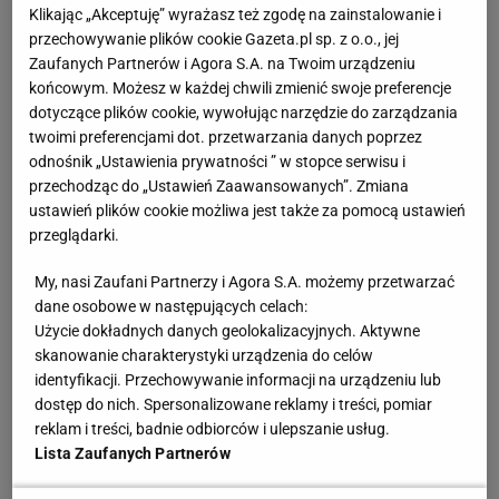
Klikając „Akceptuję” wyrażasz też zgodę na zainstalowanie i
dnia z napastnikiem Callumem Robinsonem. Cały
przechowywanie plików cookie Gazeta.pl sp. z o.o., jej
mecz rozpoczął się dla West Bromu bardzo dobrze,
Zaufanych Partnerów i Agora S.A. na Twoim urządzeniu
bo już w 8. minucie
gry
wspomniany Robinson został
końcowym. Możesz w każdej chwili zmienić swoje preferencje
dotyczące plików cookie, wywołując narzędzie do zarządzania
sfaulowany w polu karnym przez Willy'ego Boly'ego,
twoimi preferencjami dot. przetwarzania danych poprzez
a jedenastkę na gola zamienił Matheus Pereira.
odnośnik „Ustawienia prywatności ” w stopce serwisu i
przechodząc do „Ustawień Zaawansowanych”. Zmiana
Kilkanaście minut później reprezentant Polski
ustawień plików cookie możliwa jest także za pomocą ustawień
powinien mieć na swoim koncie asystę, ale po jego
przeglądarki.
zgraniu głową Robinson przegrał pojedynek z
My, nasi Zaufani Partnerzy i Agora S.A. możemy przetwarzać
bramkarzem Wolves - Ruim Patricio. Ta
dane osobowe w następujących celach:
Użycie dokładnych danych geolokalizacyjnych. Aktywne
zmarnowana sytuacja zemściła się na "The Baggies"
skanowanie charakterystyki urządzenia do celów
w końcówce pierwszej części gry, gdy gospodarze
identyfikacji. Przechowywanie informacji na urządzeniu lub
nie tylko wyrównali po golu Fabio Silvy, ale również
dostęp do nich. Spersonalizowane reklamy i treści, pomiar
wyszli na prowadzenie za sprawą trafienia Willy'ego
reklam i treści, badnie odbiorców i ulepszanie usług.
Lista Zaufanych Partnerów
Boly'ego.