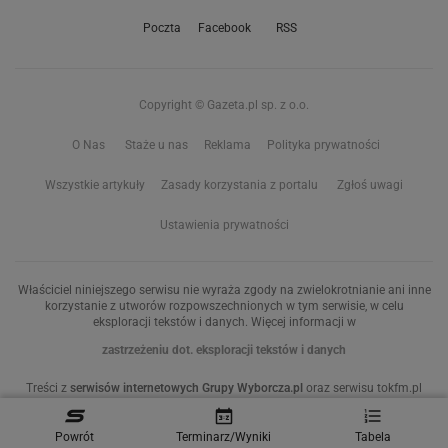
Poczta
Facebook
RSS
Copyright © Gazeta.pl sp. z o.o.
O Nas
Staże u nas
Reklama
Polityka prywatności
Wszystkie artykuły
Zasady korzystania z portalu
Zgłoś uwagi
Ustawienia prywatności
Właściciel niniejszego serwisu nie wyraża zgody na zwielokrotnianie ani inne
korzystanie z utworów rozpowszechnionych w tym serwisie, w celu
eksploracji tekstów i danych. Więcej informacji w
zastrzeżeniu dot. eksploracji tekstów i danych
Treści z
serwisów internetowych Grupy Wyborcza.pl
oraz serwisu tokfm.pl
prezentujemy w ramach komercyjnej współpracy z ich wydawcami:
Wyborcza sp. z o.o. oraz Grupą Radiową Agory sp. z o.o.
Wybrane treści z serwisu Sport.pl są dostępne po wykupieniu płatnej
Powrót
Terminarz/Wyniki
Tabela