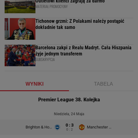
Outletowi klienci zagrają za darmo
MATERIAŁ PROMOCYJNY
Tichonow grzmi: Z Polakami należy postąpić
dokładnie tak samo
Barcelona zakpi z Realu Madryt. Cała Hiszpania
żyje jednym transferem
SUBSKRYPCJA
WYNIKI
TABELA
Premier League 38. Kolejka
Niedziela, 24 Maja
0 : 3
Brighton & Hove Albion
Manchester United
0 : 2