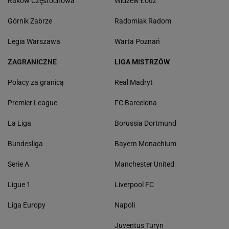
Raków Częstochowa
Widzew Łódź
Górnik Zabrze
Radomiak Radom
Legia Warszawa
Warta Poznań
ZAGRANICZNE
LIGA MISTRZÓW
Polacy za granicą
Real Madryt
Premier League
FC Barcelona
La Liga
Borussia Dortmund
Bundesliga
Bayern Monachium
Serie A
Manchester United
Ligue 1
Liverpool FC
Liga Europy
Napoli
Juventus Turyn