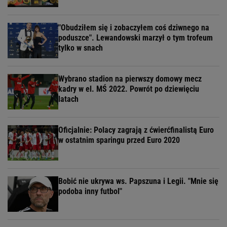
"Obudziłem się i zobaczyłem coś dziwnego na
poduszce". Lewandowski marzył o tym trofeum
tylko w snach
Wybrano stadion na pierwszy domowy mecz
kadry w el. MŚ 2022. Powrót po dziewięciu
latach
Oficjalnie: Polacy zagrają z ćwierćfinalistą Euro
w ostatnim sparingu przed Euro 2020
Bobić nie ukrywa ws. Papszuna i Legii. "Mnie się
podoba inny futbol"