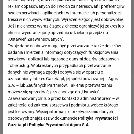
reklam dopasowanych do Twoich zainteresowań i preferencji w
swoich serwisach, aplikacjach i w Internecie lub personalizacji
treści w nich wyświetlanych. Wyrażenie zgody jest dobrowolne.
Jeśli nie chcesz wyrazić zgody, chcesz ograniczyć jej zakres lub
chcesz wycofać zgodę uprzednio udzieloną przejdź do
„Ustawień Zaawansowanych”.
Twoje dane osobowe mogą być przetwarzane także do celów
badania i mierzenia informacji dotyczących funkcjonowania
serwisów i aplikacji lub łączone z danymi dot. świadczonych
Tobie usług. W określonych przypadkach przetwarzanie
danych nie wymaga zgody i odbywa się w oparciu o
uzasadniony interes Gazeta.pl, jej spółki powiązanej – Agora
S.A. – lub Zaufanych Partnerów. Takiemu przetwarzaniu
Zobacz wideo
Drągowski już przerósł Fiorentinę.
możesz się sprzeciwić, przechodząc do „Ustawień
"Bliżej mu do Buffona niż Szczęsnemu"
Zaawansowanych” lub przez kontakt z administratorem – w
zależności od zakresu sprzeciwu i podmiotu, wobec którego
jest kierowany. Więcej informacji o przetwarzaniu danych
Od pierwszych minut spotkania na The Molineux
osobowych znajdziesz w dokumencie
Polityka Prywatności
"Grosik" był bardzo aktywny w ofensywie West
Gazeta.pl
i
Polityka Prywatności Agora S.A.
Bromwich, a szczególnie dobrze rozumiał się tego