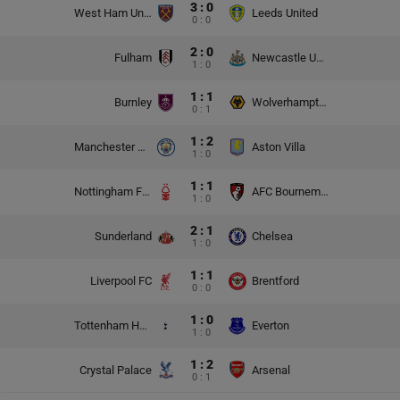
3 : 0
West Ham United
Leeds United
0 : 0
2 : 0
Fulham
Newcastle United
1 : 0
1 : 1
Burnley
Wolverhampton Wanderers
0 : 1
1 : 2
Manchester City
Aston Villa
1 : 0
1 : 1
Nottingham Forest
AFC Bournemouth
1 : 0
2 : 1
Sunderland
Chelsea
1 : 0
1 : 1
Liverpool FC
Brentford
0 : 0
1 : 0
Tottenham Hotspur
Everton
1 : 0
1 : 2
Crystal Palace
Arsenal
0 : 1