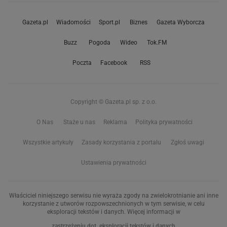
Gazeta.pl
Wiadomości
Sport.pl
Biznes
Gazeta Wyborcza
Buzz
Pogoda
Wideo
Tok.FM
Poczta
Facebook
RSS
Copyright © Gazeta.pl sp. z o.o.
O Nas
Staże u nas
Reklama
Polityka prywatności
Wszystkie artykuły
Zasady korzystania z portalu
Zgłoś uwagi
Ustawienia prywatności
Właściciel niniejszego serwisu nie wyraża zgody na zwielokrotnianie ani inne
korzystanie z utworów rozpowszechnionych w tym serwisie, w celu
eksploracji tekstów i danych. Więcej informacji w
zastrzeżeniu dot. eksploracji tekstów i danych