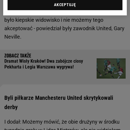
brytyjskiej telewizji. - Nie widziałem, by zawodnicy
AKCEPTUJĘ
na boisku, czy trenerzy poza nim, chcieli wygrać. To
było kiepskie widowisko i nie możemy tego
akceptować - powiedział były zawodnik United, Gary
Neville.
Dramat Wisły Kraków! Dwa zabójcze ciosy
Pekharta i Legia Warszawa wygrywa!
Byli piłkarze Manchesteru United skrytykowali
derby
I dodał: Możemy mówić, że obie drużyny w środku