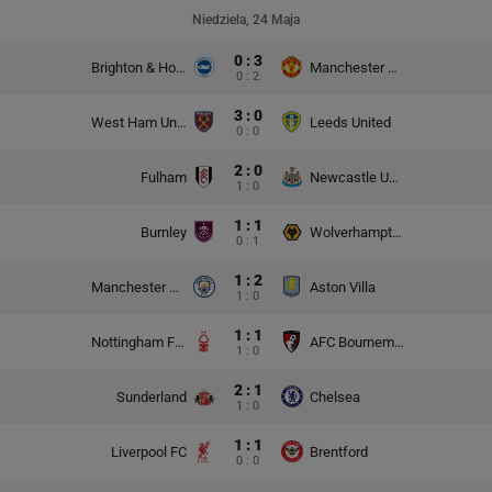
Niedziela, 24 Maja
0 : 3
Brighton & Hove Albion
Manchester United
0 : 2
3 : 0
West Ham United
Leeds United
0 : 0
2 : 0
Fulham
Newcastle United
1 : 0
1 : 1
Burnley
Wolverhampton Wanderers
0 : 1
1 : 2
Manchester City
Aston Villa
1 : 0
1 : 1
Nottingham Forest
AFC Bournemouth
1 : 0
2 : 1
Sunderland
Chelsea
1 : 0
1 : 1
Liverpool FC
Brentford
0 : 0