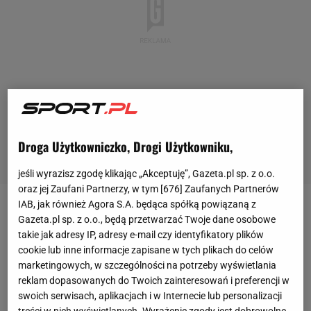
Droga Użytkowniczko, Drogi Użytkowniku,
jeśli wyrazisz zgodę klikając „Akceptuję”, Gazeta.pl sp. z o.o.
oraz jej Zaufani Partnerzy, w tym [
676
] Zaufanych Partnerów
IAB, jak również Agora S.A. będąca spółką powiązaną z
Manchester United
bezbramkowo zremisował z
Gazeta.pl sp. z o.o., będą przetwarzać Twoje dane osobowe
Manchesterem City
w sobotnich derbach w
Premier
takie jak adresy IP, adresy e-mail czy identyfikatory plików
cookie lub inne informacje zapisane w tych plikach do celów
League
. Chociaż mecz zapowiadany był jako hit
marketingowych, w szczególności na potrzeby wyświetlania
kolejki, to na boisku zabrakło jakości. Dość
reklam dopasowanych do Twoich zainteresowań i preferencji w
powiedzieć, że obie drużyny oddały raptem po dwa
swoich serwisach, aplikacjach i w Internecie lub personalizacji
treści w nich wyświetlanych. Wyrażenie zgody jest dobrowolne.