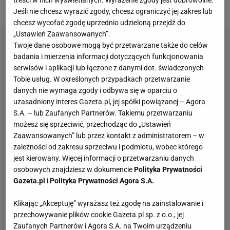
celne strzały.
Jeśli nie chcesz wyrazić zgody, chcesz ograniczyć jej zakres lub
chcesz wycofać zgodę uprzednio udzieloną przejdź do
„Ustawień Zaawansowanych”.
Twoje dane osobowe mogą być przetwarzane także do celów
badania i mierzenia informacji dotyczących funkcjonowania
serwisów i aplikacji lub łączone z danymi dot. świadczonych
Tobie usług. W określonych przypadkach przetwarzanie
danych nie wymaga zgody i odbywa się w oparciu o
uzasadniony interes Gazeta.pl, jej spółki powiązanej – Agora
S.A. – lub Zaufanych Partnerów. Takiemu przetwarzaniu
możesz się sprzeciwić, przechodząc do „Ustawień
Zaawansowanych” lub przez kontakt z administratorem – w
zależności od zakresu sprzeciwu i podmiotu, wobec którego
jest kierowany. Więcej informacji o przetwarzaniu danych
osobowych znajdziesz w dokumencie
Polityka Prywatności
Gazeta.pl
i
Polityka Prywatności Agora S.A.
Klikając „Akceptuję” wyrażasz też zgodę na zainstalowanie i
przechowywanie plików cookie Gazeta.pl sp. z o.o., jej
Zaufanych Partnerów i Agora S.A. na Twoim urządzeniu