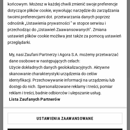
końcowym. Możesz w każdej chwili zmienić swoje preferencje
dotyczące plików cookie, wywołując narzędzie do zarządzania
twoimi preferencjami dot. przetwarzania danych poprzez
odnośnik „Ustawienia prywatności ” w stopce serwisu i
przechodząc do „Ustawień Zaawansowanych”. Zmiana
ustawień plików cookie możliwa jest także za pomocą ustawień
przeglądarki.
My, nasi Zaufani Partnerzy i Agora S.A. możemy przetwarzać
dane osobowe w następujących celach:
Użycie dokładnych danych geolokalizacyjnych. Aktywne
skanowanie charakterystyki urządzenia do celów
identyfikacji. Przechowywanie informacji na urządzeniu lub
dostęp do nich. Spersonalizowane reklamy i treści, pomiar
Zobacz wideo
"Jak zobaczyłem twarz Kloppa,
reklam i treści, badnie odbiorców i ulepszanie usług.
zrobiło mi się smutno" [SEKCJA PIŁKARSKA #74]
Lista Zaufanych Partnerów
Mecz
United
z City skrytykowali nie tylko kibice w
USTAWIENIA ZAAWANSOWANE
mediach społecznościowych, ale też eksperci