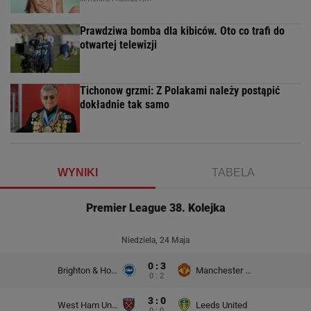
Prawdziwa bomba dla kibiców. Oto co trafi do
otwartej telewizji
Tichonow grzmi: Z Polakami należy postąpić
dokładnie tak samo
WYNIKI
TABELA
Premier League 38. Kolejka
Niedziela, 24 Maja
0 : 3
Brighton & Hove Albion
Manchester United
0 : 2
3 : 0
West Ham United
Leeds United
0 : 0