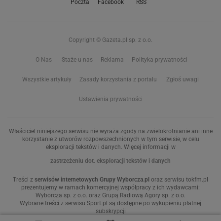
Poczta
Facebook
RSS
Copyright © Gazeta.pl sp. z o.o.
O Nas
Staże u nas
Reklama
Polityka prywatności
Wszystkie artykuły
Zasady korzystania z portalu
Zgłoś uwagi
Ustawienia prywatności
Właściciel niniejszego serwisu nie wyraża zgody na zwielokrotnianie ani inne
korzystanie z utworów rozpowszechnionych w tym serwisie, w celu
eksploracji tekstów i danych. Więcej informacji w
zastrzeżeniu dot. eksploracji tekstów i danych
Treści z
serwisów internetowych Grupy Wyborcza.pl
oraz serwisu tokfm.pl
prezentujemy w ramach komercyjnej współpracy z ich wydawcami:
Wyborcza sp. z o.o. oraz Grupą Radiową Agory sp. z o.o.
Wybrane treści z serwisu Sport.pl są dostępne po wykupieniu płatnej
subskrypcji