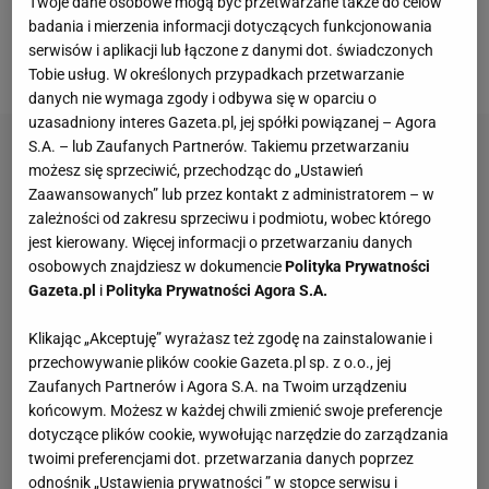
2020/2021 już nie zagra. Pytanie, czy zdąży z formą
Twoje dane osobowe mogą być przetwarzane także do celów
badania i mierzenia informacji dotyczących funkcjonowania
do przyszłorocznych mistrzostw Europy, które ruszą
serwisów i aplikacji lub łączone z danymi dot. świadczonych
w połowie czerwca.
Tobie usług. W określonych przypadkach przetwarzanie
danych nie wymaga zgody i odbywa się w oparciu o
uzasadniony interes Gazeta.pl, jej spółki powiązanej – Agora
S.A. – lub Zaufanych Partnerów. Takiemu przetwarzaniu
możesz się sprzeciwić, przechodząc do „Ustawień
Zaawansowanych” lub przez kontakt z administratorem – w
zależności od zakresu sprzeciwu i podmiotu, wobec którego
jest kierowany. Więcej informacji o przetwarzaniu danych
osobowych znajdziesz w dokumencie
Polityka Prywatności
Gazeta.pl
i
Polityka Prywatności Agora S.A.
Klikając „Akceptuję” wyrażasz też zgodę na zainstalowanie i
przechowywanie plików cookie Gazeta.pl sp. z o.o., jej
Zaufanych Partnerów i Agora S.A. na Twoim urządzeniu
końcowym. Możesz w każdej chwili zmienić swoje preferencje
dotyczące plików cookie, wywołując narzędzie do zarządzania
twoimi preferencjami dot. przetwarzania danych poprzez
odnośnik „Ustawienia prywatności ” w stopce serwisu i