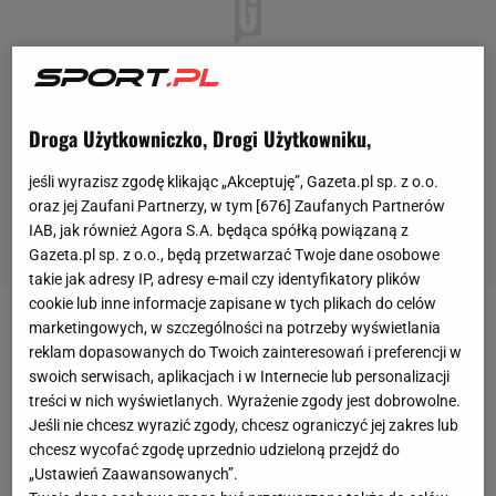
Droga Użytkowniczko, Drogi Użytkowniku,
jeśli wyrazisz zgodę klikając „Akceptuję”, Gazeta.pl sp. z o.o.
oraz jej Zaufani Partnerzy, w tym [
676
] Zaufanych Partnerów
IAB, jak również Agora S.A. będąca spółką powiązaną z
Gazeta.pl sp. z o.o., będą przetwarzać Twoje dane osobowe
takie jak adresy IP, adresy e-mail czy identyfikatory plików
cookie lub inne informacje zapisane w tych plikach do celów
marketingowych, w szczególności na potrzeby wyświetlania
- Virgil van Dijk przeszedł zaplanowaną operację.
reklam dopasowanych do Twoich zainteresowań i preferencji w
Obrońcę czeka teraz rehabilitację pod
okiem
sztabu
swoich serwisach, aplikacjach i w Internecie lub personalizacji
medycznego
Liverpoolu
- poinformował angielski
treści w nich wyświetlanych. Wyrażenie zgody jest dobrowolne.
Jeśli nie chcesz wyrazić zgody, chcesz ograniczyć jej zakres lub
klub. Nie wiadomo, kiedy reprezentant Holandii
chcesz wycofać zgodę uprzednio udzieloną przejdź do
wróci do
gry
. Niewykluczone, że w sezonie ligowym
„Ustawień Zaawansowanych”.