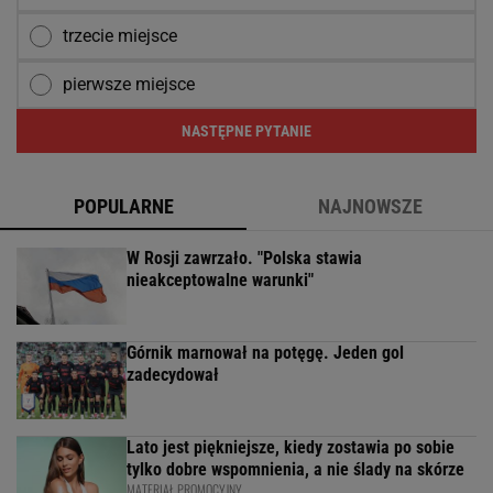
trzecie miejsce
pierwsze miejsce
NASTĘPNE PYTANIE
POPULARNE
NAJNOWSZE
W Rosji zawrzało. "Polska stawia
nieakceptowalne warunki"
Górnik marnował na potęgę. Jeden gol
zadecydował
Lato jest piękniejsze, kiedy zostawia po sobie
tylko dobre wspomnienia, a nie ślady na skórze
MATERIAŁ PROMOCYJNY