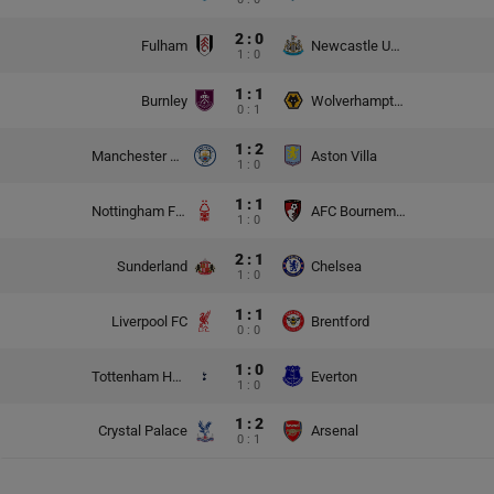
2 : 0
Fulham
Newcastle United
1 : 0
1 : 1
Burnley
Wolverhampton Wanderers
0 : 1
1 : 2
Manchester City
Aston Villa
1 : 0
1 : 1
Nottingham Forest
AFC Bournemouth
1 : 0
2 : 1
Sunderland
Chelsea
1 : 0
1 : 1
Liverpool FC
Brentford
0 : 0
1 : 0
Tottenham Hotspur
Everton
1 : 0
1 : 2
Crystal Palace
Arsenal
0 : 1