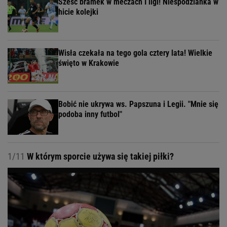
Sześć bramek w meczach I ligi! Niespodzianka w
hicie kolejki
Wisła czekała na tego gola cztery lata! Wielkie
święto w Krakowie
Bobić nie ukrywa ws. Papszuna i Legii. "Mnie się
podoba inny futbol"
1/11
W którym sporcie używa się takiej piłki?