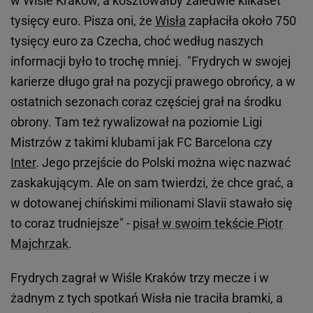
w Wiśle Kraków, a kosztowałby zaledwie kilkaset
tysięcy euro. Pisza oni, że
Wisła
zapłaciła około 750
tysięcy euro za Czecha, choć według naszych
informacji było to trochę mniej. "Frydrych w swojej
karierze długo grał na pozycji prawego obrońcy, a w
ostatnich sezonach coraz częściej grał na środku
obrony. Tam też rywalizował na poziomie Ligi
Mistrzów z takimi klubami jak FC Barcelona czy
Inter
. Jego przejście do Polski można więc nazwać
zaskakującym. Ale on sam twierdzi, że chce grać, a
w dotowanej chińskimi milionami Slavii stawało się
to coraz trudniejsze" -
pisał w swoim tekście Piotr
Majchrzak
.
Frydrych zagrał w Wiśle Kraków trzy mecze i w
żadnym z tych spotkań Wisła nie traciła bramki, a