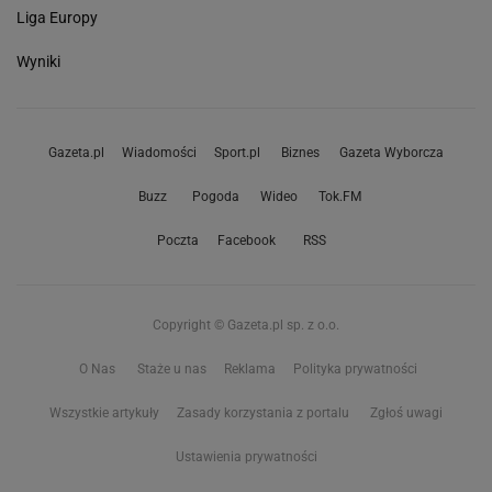
Liga Europy
Wyniki
Gazeta.pl
Wiadomości
Sport.pl
Biznes
Gazeta Wyborcza
Buzz
Pogoda
Wideo
Tok.FM
Poczta
Facebook
RSS
Copyright © Gazeta.pl sp. z o.o.
O Nas
Staże u nas
Reklama
Polityka prywatności
Wszystkie artykuły
Zasady korzystania z portalu
Zgłoś uwagi
Ustawienia prywatności