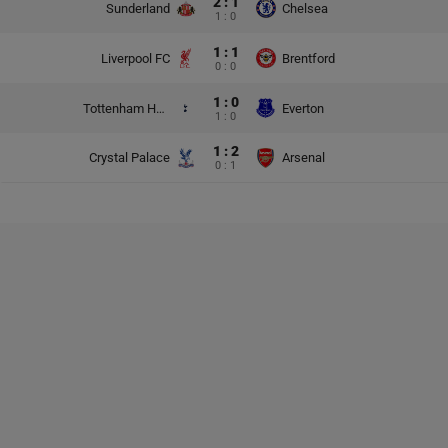
2 : 1
Sunderland
Chelsea
1 : 0
1 : 1
Liverpool FC
Brentford
0 : 0
1 : 0
Tottenham Hotspur
Everton
1 : 0
1 : 2
Crystal Palace
Arsenal
0 : 1