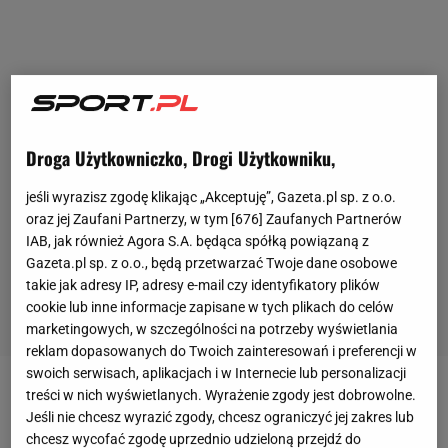
Droga Użytkowniczko, Drogi Użytkowniku,
jeśli wyrazisz zgodę klikając „Akceptuję”, Gazeta.pl sp. z o.o.
oraz jej Zaufani Partnerzy, w tym [
676
] Zaufanych Partnerów
IAB, jak również Agora S.A. będąca spółką powiązaną z
Gazeta.pl sp. z o.o., będą przetwarzać Twoje dane osobowe
takie jak adresy IP, adresy e-mail czy identyfikatory plików
cookie lub inne informacje zapisane w tych plikach do celów
marketingowych, w szczególności na potrzeby wyświetlania
reklam dopasowanych do Twoich zainteresowań i preferencji w
swoich serwisach, aplikacjach i w Internecie lub personalizacji
treści w nich wyświetlanych. Wyrażenie zgody jest dobrowolne.
Tomas Soucek trafił do West Hamu latem tego roku
Jeśli nie chcesz wyrazić zgody, chcesz ograniczyć jej zakres lub
za ponad 16 milionów euro, a Vladimir Coufal na
chcesz wycofać zgodę uprzednio udzieloną przejdź do