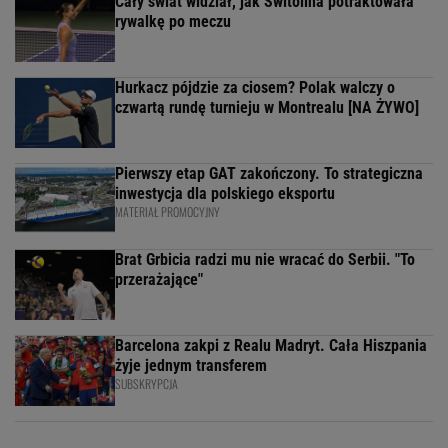
Cały świat widział, jak Switolina potraktowała
rywalkę po meczu
Hurkacz pójdzie za ciosem? Polak walczy o
czwartą rundę turnieju w Montrealu [NA ŻYWO]
Pierwszy etap GAT zakończony. To strategiczna
inwestycja dla polskiego eksportu
MATERIAŁ PROMOCYJNY
Brat Grbicia radzi mu nie wracać do Serbii. "To
przerażające"
Barcelona zakpi z Realu Madryt. Cała Hiszpania
żyje jednym transferem
SUBSKRYPCJA