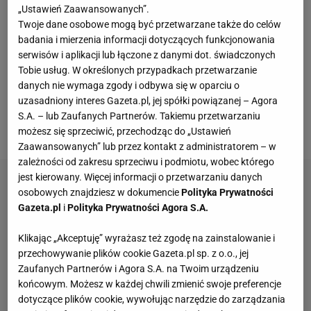
początku października, tuż przed końcem okienka
„Ustawień Zaawansowanych”.
Twoje dane osobowe mogą być przetwarzane także do celów
transferowego, za 6 milionów euro. Obydwaj, byli
badania i mierzenia informacji dotyczących funkcjonowania
piłkarze
Slavii Pragi, od tego czasu zagrali we
serwisów i aplikacji lub łączone z danymi dot. świadczonych
wszystkich spotkaniach, w każdym z nich
Tobie usług. W określonych przypadkach przetwarzanie
danych nie wymaga zgody i odbywa się w oparciu o
występując od pierwszej do ostatniej minuty. To
uzasadniony interes Gazeta.pl, jej spółki powiązanej – Agora
sprawiło, że angielski klub postanowił szukać w lidze
S.A. – lub Zaufanych Partnerów. Takiemu przetwarzaniu
czeskiej kolejnych piłkarzy do swojego zespołu.
możesz się sprzeciwić, przechodząc do „Ustawień
Zaawansowanych” lub przez kontakt z administratorem – w
zależności od zakresu sprzeciwu i podmiotu, wobec którego
jest kierowany. Więcej informacji o przetwarzaniu danych
osobowych znajdziesz w dokumencie
Polityka Prywatności
Gazeta.pl
i
Polityka Prywatności Agora S.A.
Klikając „Akceptuję” wyrażasz też zgodę na zainstalowanie i
przechowywanie plików cookie Gazeta.pl sp. z o.o., jej
Zaufanych Partnerów i Agora S.A. na Twoim urządzeniu
końcowym. Możesz w każdej chwili zmienić swoje preferencje
dotyczące plików cookie, wywołując narzędzie do zarządzania