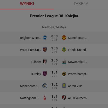
WYNIKI
TABELA
Premier League 38. Kolejka
Niedziela, 24 Maja
0 : 3
Brighton & Hove Albion
Manchester United
0 : 2
3 : 0
West Ham United
Leeds United
0 : 0
2 : 0
Fulham
Newcastle United
1 : 0
1 : 1
Burnley
Wolverhampton Wanderers
0 : 1
1 : 2
Manchester City
Aston Villa
1 : 0
1 : 1
Nottingham Forest
AFC Bournemouth
1 : 0