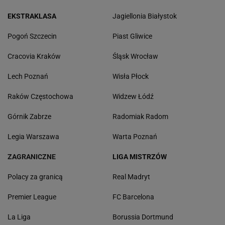
EKSTRAKLASA
Jagiellonia Białystok
Pogoń Szczecin
Piast Gliwice
Cracovia Kraków
Śląsk Wrocław
Lech Poznań
Wisła Płock
Raków Częstochowa
Widzew Łódź
Górnik Zabrze
Radomiak Radom
Legia Warszawa
Warta Poznań
ZAGRANICZNE
LIGA MISTRZÓW
Polacy za granicą
Real Madryt
Premier League
FC Barcelona
La Liga
Borussia Dortmund