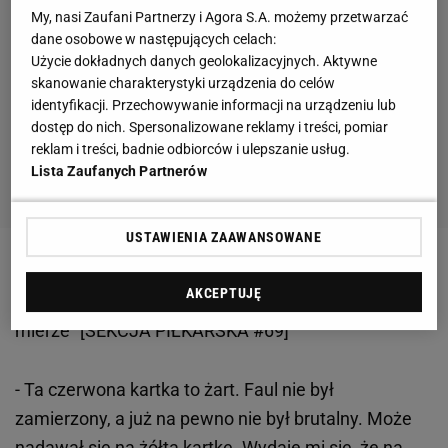
My, nasi Zaufani Partnerzy i Agora S.A. możemy przetwarzać
dane osobowe w następujących celach:
Użycie dokładnych danych geolokalizacyjnych. Aktywne
skanowanie charakterystyki urządzenia do celów
identyfikacji. Przechowywanie informacji na urządzeniu lub
dostęp do nich. Spersonalizowane reklamy i treści, pomiar
reklam i treści, badnie odbiorców i ulepszanie usług.
Lista Zaufanych Partnerów
USTAWIENIA ZAAWANSOWANE
Zobacz wideo
Dariusz Żuraw wskazał faworyta do
AKCEPTUJĘ
mistrzostwa Polski. "Patrzymy na nich w głównej
mierze" [SEKCJA PIŁKARSKA #69]
- Ta czerwona kartka to żart. Faul nie był
zamierzony, a już na pewno nie był brutalny. Może
nadawał się na żółtą kartkę. Wydaje mi się, że na