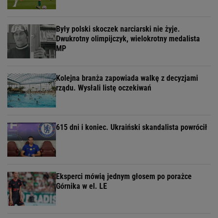
Były polski skoczek narciarski nie żyje.
Dwukrotny olimpijczyk, wielokrotny medalista
MP
Kolejna branża zapowiada walkę z decyzjami
rządu. Wysłali listę oczekiwań
615 dni i koniec. Ukraiński skandalista powrócił
Eksperci mówią jednym głosem po porażce
Górnika w el. LE