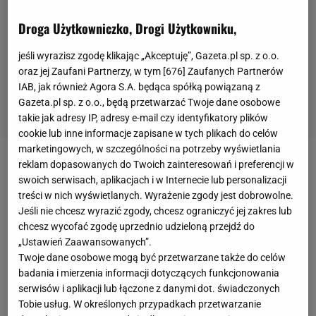
Droga Użytkowniczko, Drogi Użytkowniku,
jeśli wyrazisz zgodę klikając „Akceptuję”, Gazeta.pl sp. z o.o.
oraz jej Zaufani Partnerzy, w tym [
676
] Zaufanych Partnerów
IAB, jak również Agora S.A. będąca spółką powiązaną z
Gazeta.pl sp. z o.o., będą przetwarzać Twoje dane osobowe
takie jak adresy IP, adresy e-mail czy identyfikatory plików
cookie lub inne informacje zapisane w tych plikach do celów
marketingowych, w szczególności na potrzeby wyświetlania
reklam dopasowanych do Twoich zainteresowań i preferencji w
W ostatniej kolejce
Premier League
Everton
przegrał
swoich serwisach, aplikacjach i w Internecie lub personalizacji
na wyjeździe z Southampton 2:0. W 72. minucie
treści w nich wyświetlanych. Wyrażenie zgody jest dobrowolne.
spotkania w środkowej części boiska
Lucas Digne
Jeśli nie chcesz wyrazić zgody, chcesz ograniczyć jej zakres lub
chcesz wycofać zgodę uprzednio udzieloną przejdź do
nastąpił na kostkę Kyle'a Walkera-Petersa za co
„Ustawień Zaawansowanych”.
został ukarany czerwoną kartką. Z decyzją sędziego
Twoje dane osobowe mogą być przetwarzane także do celów
nie zgodził się
Carlo Ancelotti
, który odniósł się do
badania i mierzenia informacji dotyczących funkcjonowania
serwisów i aplikacji lub łączone z danymi dot. świadczonych
sytuacji z drugiej połowy spotkania.
Tobie usług. W określonych przypadkach przetwarzanie