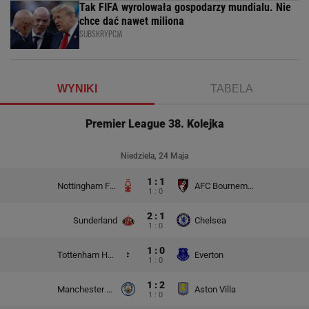
Tak FIFA wyrolowała gospodarzy mundialu. Nie
chce dać nawet miliona
SUBSKRYPCJA
WYNIKI
TABELA
Premier League 38. Kolejka
Niedziela, 24 Maja
1 : 1
Nottingham Forest
AFC Bournemouth
1 : 0
2 : 1
Sunderland
Chelsea
1 : 0
1 : 0
Tottenham Hotspur
Everton
1 : 0
1 : 2
Manchester City
Aston Villa
1 : 0