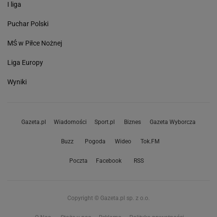
I liga
Puchar Polski
MŚ w Piłce Nożnej
Liga Europy
Wyniki
Gazeta.pl
Wiadomości
Sport.pl
Biznes
Gazeta Wyborcza
Buzz
Pogoda
Wideo
Tok.FM
Poczta
Facebook
RSS
Copyright © Gazeta.pl sp. z o.o.