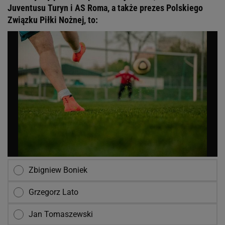
Juventusu Turyn i AS Roma, a także prezes Polskiego
Związku Piłki Nożnej, to:
Zbigniew Boniek
Grzegorz Lato
Jan Tomaszewski