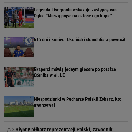
Legenda Liverpoolu wskazuje zastępcę van
Dijka. "Muszą pójść na całość i go kupić"
615 dni i koniec. Ukraiński skandalista powrócił
Eksperci mówią jednym głosem po porażce
Górnika w el. LE
Niespodzianki w Pucharze Polski! Zobacz, kto
awansował
1/23
Słynny piłkarz reprezentacji Polski, zawodnik