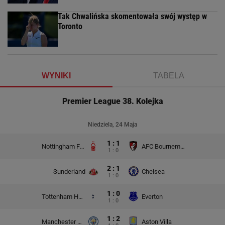
Tak Chwalińska skomentowała swój występ w
Toronto
WYNIKI
TABELA
Premier League 38. Kolejka
Niedziela, 24 Maja
1 : 1
Nottingham Forest
AFC Bournemouth
1 : 0
2 : 1
Sunderland
Chelsea
1 : 0
1 : 0
Tottenham Hotspur
Everton
1 : 0
1 : 2
Manchester City
Aston Villa