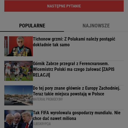
NASTĘPNE PYTANIE
POPULARNE
NAJNOWSZE
Tichonow grzmi: Z Polakami należy postąpić
dokładnie tak samo
Górnik Zabrze przegrał z Ferencvarosem.
Wicemistrz Polski ma czego żałować [ZAPIS
RELACJI]
Do tej pory znane głównie z Europy Zachodniej.
Teraz takie miejsca powstają w Polsce
MATERIAŁ PROMOCYJNY
Tak FIFA wyrolowała gospodarzy mundialu. Nie
chce dać nawet miliona
SUBSKRYPCJA