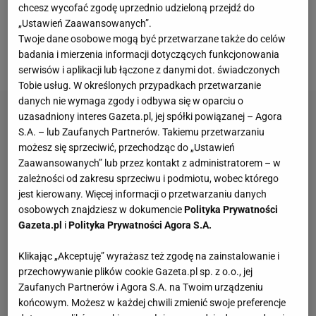
chcesz wycofać zgodę uprzednio udzieloną przejdź do
adaptację czy przygotowanie fizyczne. Sam
„Ustawień Zaawansowanych”.
Płacheta zauważa jednak, że tych różnic tak wiele
Twoje dane osobowe mogą być przetwarzane także do celów
badania i mierzenia informacji dotyczących funkcjonowania
nie jest - znajdzie się nawet jedno podobieństwo.
serwisów i aplikacji lub łączone z danymi dot. świadczonych
Tobie usług. W określonych przypadkach przetwarzanie
danych nie wymaga zgody i odbywa się w oparciu o
uzasadniony interes Gazeta.pl, jej spółki powiązanej – Agora
S.A. – lub Zaufanych Partnerów. Takiemu przetwarzaniu
możesz się sprzeciwić, przechodząc do „Ustawień
Zaawansowanych” lub przez kontakt z administratorem – w
zależności od zakresu sprzeciwu i podmiotu, wobec którego
jest kierowany. Więcej informacji o przetwarzaniu danych
osobowych znajdziesz w dokumencie
Polityka Prywatności
Gazeta.pl
i
Polityka Prywatności Agora S.A.
Klikając „Akceptuję” wyrażasz też zgodę na zainstalowanie i
przechowywanie plików cookie Gazeta.pl sp. z o.o., jej
Zaufanych Partnerów i Agora S.A. na Twoim urządzeniu
końcowym. Możesz w każdej chwili zmienić swoje preferencje