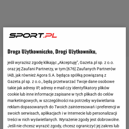
Droga Użytkowniczko, Drogi Użytkowniku,
jeśli wyrazisz zgodę klikając „Akceptuję”, Gazeta.pl sp. z o.o.
oraz jej Zaufani Partnerzy, w tym [
676
] Zaufanych Partnerów
Trzy mecze, jeden gol i 170 minut na boisku - to
IAB, jak również Agora S.A. będąca spółką powiązaną z
statystyki
Przemysława Płachety
w tym sezonie. Od
Gazeta.pl sp. z o.o., będą przetwarzać Twoje dane osobowe
lipca 22-latek jest
piłkarzem
występującego w
takie jak adresy IP, adresy e-mail czy identyfikatory plików
Championship
(drugi poziom rozgrywek w Anglii)
cookie lub inne informacje zapisane w tych plikach do celów
marketingowych, w szczególności na potrzeby wyświetlania
Norwich City). O ile w pierwszych trzech spotkaniach
reklam dopasowanych do Twoich zainteresowań i preferencji w
Płacheta grał, o tyle ostatnie dwa opuścił. Wynikać
swoich serwisach, aplikacjach i w Internecie lub personalizacji
może to m.in. z różnic między zapleczem
Premier
treści w nich wyświetlanych. Wyrażenie zgody jest dobrowolne.
Jeśli nie chcesz wyrazić zgody, chcesz ograniczyć jej zakres lub
League
a Ekstraklasą, czasem potrzebnym na