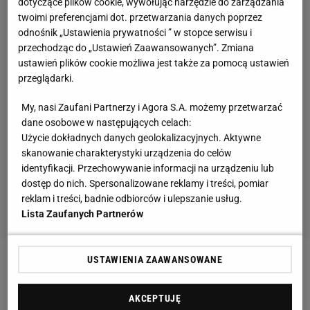
dotyczące plików cookie, wywołując narzędzie do zarządzania
twoimi preferencjami dot. przetwarzania danych poprzez
odnośnik „Ustawienia prywatności ” w stopce serwisu i
przechodząc do „Ustawień Zaawansowanych”. Zmiana
ustawień plików cookie możliwa jest także za pomocą ustawień
przeglądarki.
My, nasi Zaufani Partnerzy i Agora S.A. możemy przetwarzać
dane osobowe w następujących celach:
Użycie dokładnych danych geolokalizacyjnych. Aktywne
skanowanie charakterystyki urządzenia do celów
identyfikacji. Przechowywanie informacji na urządzeniu lub
dostęp do nich. Spersonalizowane reklamy i treści, pomiar
reklam i treści, badnie odbiorców i ulepszanie usług.
Lista Zaufanych Partnerów
USTAWIENIA ZAAWANSOWANE
Zobacz wideo
Marek Papszun tłumaczy tajemnice
sukcesu Rakowa. "Polska jest zacofana w szkoleniu"
AKCEPTUJĘ
[SEKCJA PIŁKARSKA #68]