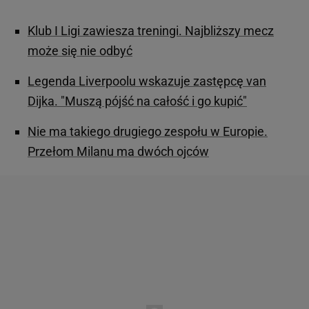
Klub I Ligi zawiesza treningi. Najbliższy mecz
może się nie odbyć
Legenda Liverpoolu wskazuje zastępcę van
Dijka. "Muszą pójść na całość i go kupić"
Nie ma takiego drugiego zespołu w Europie.
Przełom Milanu ma dwóch ojców