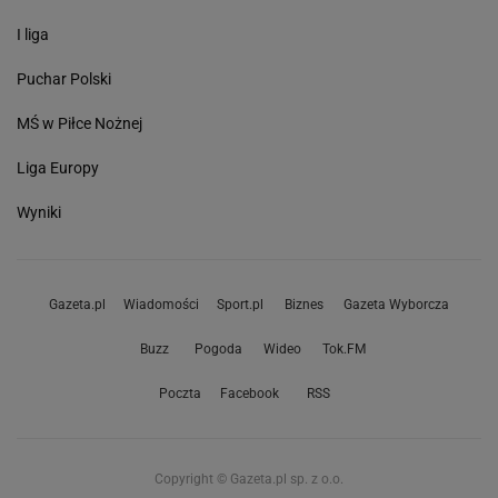
I liga
Puchar Polski
MŚ w Piłce Nożnej
Liga Europy
Wyniki
Gazeta.pl
Wiadomości
Sport.pl
Biznes
Gazeta Wyborcza
Buzz
Pogoda
Wideo
Tok.FM
Poczta
Facebook
RSS
Copyright © Gazeta.pl sp. z o.o.