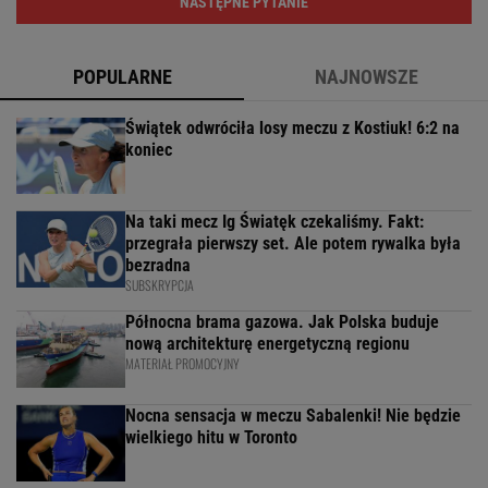
NASTĘPNE PYTANIE
POPULARNE
NAJNOWSZE
Świątek odwróciła losy meczu z Kostiuk! 6:2 na
koniec
Na taki mecz Ig Światęk czekaliśmy. Fakt:
przegrała pierwszy set. Ale potem rywalka była
bezradna
SUBSKRYPCJA
Północna brama gazowa. Jak Polska buduje
nową architekturę energetyczną regionu
MATERIAŁ PROMOCYJNY
Nocna sensacja w meczu Sabalenki! Nie będzie
wielkiego hitu w Toronto