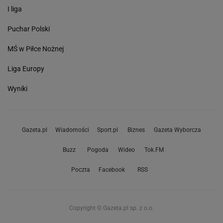
I liga
Puchar Polski
MŚ w Piłce Nożnej
Liga Europy
Wyniki
Gazeta.pl
Wiadomości
Sport.pl
Biznes
Gazeta Wyborcza
Buzz
Pogoda
Wideo
Tok.FM
Poczta
Facebook
RSS
Copyright © Gazeta.pl sp. z o.o.