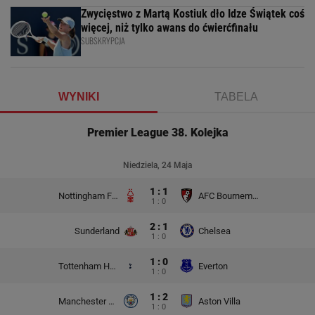
Zwycięstwo z Martą Kostiuk dło Idze Świątek coś
więcej, niż tylko awans do ćwierćfinału
SUBSKRYPCJA
WYNIKI
TABELA
Premier League 38. Kolejka
Niedziela, 24 Maja
1 : 1
Nottingham Forest
AFC Bournemouth
1 : 0
2 : 1
Sunderland
Chelsea
1 : 0
1 : 0
Tottenham Hotspur
Everton
1 : 0
1 : 2
Manchester City
Aston Villa
1 : 0