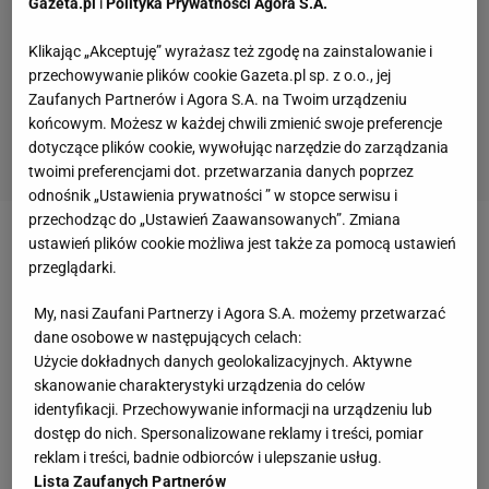
Gazeta.pl
i
Polityka Prywatności Agora S.A.
Klikając „Akceptuję” wyrażasz też zgodę na zainstalowanie i
przechowywanie plików cookie Gazeta.pl sp. z o.o., jej
Zaufanych Partnerów i Agora S.A. na Twoim urządzeniu
końcowym. Możesz w każdej chwili zmienić swoje preferencje
dotyczące plików cookie, wywołując narzędzie do zarządzania
twoimi preferencjami dot. przetwarzania danych poprzez
odnośnik „Ustawienia prywatności ” w stopce serwisu i
przechodząc do „Ustawień Zaawansowanych”. Zmiana
ustawień plików cookie możliwa jest także za pomocą ustawień
Zobacz wideo
Kosmiczne pieniądze dla Lecha
przeglądarki.
Poznań! Legia może o tym marzyć. [SEKCJA
PIŁKARSKA #66]
My, nasi Zaufani Partnerzy i Agora S.A. możemy przetwarzać
dane osobowe w następujących celach:
Użycie dokładnych danych geolokalizacyjnych. Aktywne
Całą sytuację można zobaczyć poniżej:
skanowanie charakterystyki urządzenia do celów
identyfikacji. Przechowywanie informacji na urządzeniu lub
dostęp do nich. Spersonalizowane reklamy i treści, pomiar
reklam i treści, badnie odbiorców i ulepszanie usług.
Fatalny błąd
Bartosza Białkowskiego
nie miał jednak
Lista Zaufanych Partnerów