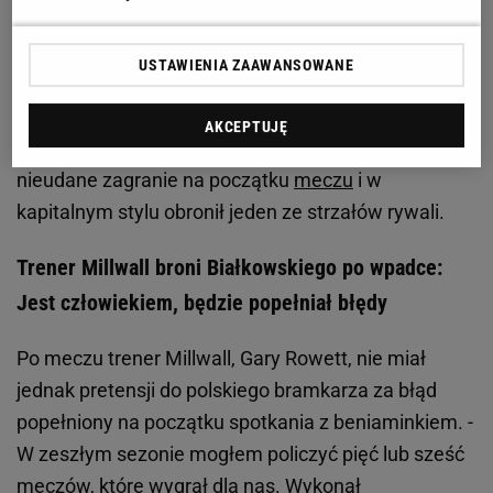
poważnych konsekwencji, ponieważ w drugiej
połowie Millwall dwa razy trafiało do bramki gości.
USTAWIENIA ZAAWANSOWANE
Najpierw do remisu doprowadził Jed Wallace, a w
63. minucie zwycięskiego gola strzelił Ryan Leonard.
AKCEPTUJĘ
W drugiej połowie Białkowski zrehabilitował się za
nieudane zagranie na początku
meczu
i w
kapitalnym stylu obronił jeden ze strzałów rywali.
Trener Millwall broni Białkowskiego po wpadce:
Jest człowiekiem, będzie popełniał błędy
Po meczu trener Millwall, Gary Rowett, nie miał
jednak pretensji do polskiego bramkarza za błąd
popełniony na początku spotkania z beniaminkiem. -
W zeszłym sezonie mogłem policzyć pięć lub sześć
meczów
, które wygrał dla nas. Wykonał