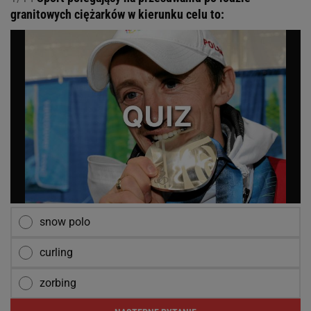
granitowych ciężarków w kierunku celu to:
snow polo
curling
zorbing