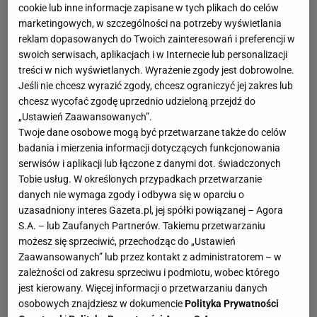
cookie lub inne informacje zapisane w tych plikach do celów
marketingowych, w szczególności na potrzeby wyświetlania
reklam dopasowanych do Twoich zainteresowań i preferencji w
swoich serwisach, aplikacjach i w Internecie lub personalizacji
treści w nich wyświetlanych. Wyrażenie zgody jest dobrowolne.
Jeśli nie chcesz wyrazić zgody, chcesz ograniczyć jej zakres lub
chcesz wycofać zgodę uprzednio udzieloną przejdź do
„Ustawień Zaawansowanych”.
Twoje dane osobowe mogą być przetwarzane także do celów
badania i mierzenia informacji dotyczących funkcjonowania
serwisów i aplikacji lub łączone z danymi dot. świadczonych
Tobie usług. W określonych przypadkach przetwarzanie
danych nie wymaga zgody i odbywa się w oparciu o
uzasadniony interes Gazeta.pl, jej spółki powiązanej – Agora
S.A. – lub Zaufanych Partnerów. Takiemu przetwarzaniu
możesz się sprzeciwić, przechodząc do „Ustawień
Zaawansowanych” lub przez kontakt z administratorem – w
zależności od zakresu sprzeciwu i podmiotu, wobec którego
jest kierowany. Więcej informacji o przetwarzaniu danych
osobowych znajdziesz w dokumencie
Polityka Prywatności