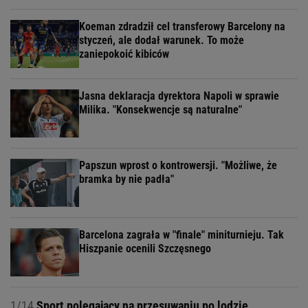
Koeman zdradził cel transferowy Barcelony na
styczeń, ale dodał warunek. To może
zaniepokoić kibiców
Jasna deklaracja dyrektora Napoli w sprawie
Milika. "Konsekwencje są naturalne"
Papszun wprost o kontrowersji. "Możliwe, że
bramka by nie padła"
Barcelona zagrała w "finale" miniturnieju. Tak
Hiszpanie ocenili Szczęsnego
1/14
Sport polegający na przesuwaniu po lodzie