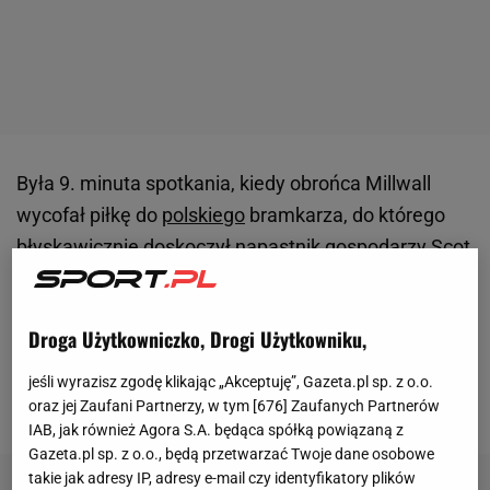
Była 9. minuta spotkania, kiedy obrońca Millwall
wycofał piłkę do
polskiego
bramkarza, do którego
błyskawicznie doskoczył napastnik gospodarzy Scot
Kashket. Polak próbował balansem ciała zgubić
piłkarza Wycombe, ale piłka nieszczęśliwie zaplątała
Droga Użytkowniczko, Drogi Użytkowniku,
mu się między nogami, a po chwili Kashket
wpakował ją do pustej bramki, dając beniaminkowi
jeśli wyrazisz zgodę klikając „Akceptuję”, Gazeta.pl sp. z o.o.
Championship
prowadzenie.
oraz jej Zaufani Partnerzy, w tym [
676
] Zaufanych Partnerów
IAB, jak również Agora S.A. będąca spółką powiązaną z
Gazeta.pl sp. z o.o., będą przetwarzać Twoje dane osobowe
takie jak adresy IP, adresy e-mail czy identyfikatory plików