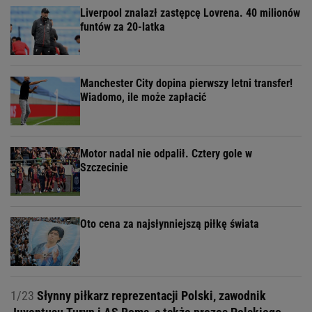
Liverpool znalazł zastępcę Lovrena. 40 milionów
funtów za 20-latka
Manchester City dopina pierwszy letni transfer!
Wiadomo, ile może zapłacić
Motor nadal nie odpalił. Cztery gole w
Szczecinie
Oto cena za najsłynniejszą piłkę świata
1/23
Słynny piłkarz reprezentacji Polski, zawodnik