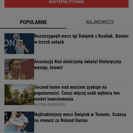
NASTĘPNE PYTANIE
POPULARNE
NAJNOWSZE
Rozstrzygnęli mecz Igi Świątek z Kostiuk. Koniec
w trzech setach
Anastazja Kuś mistrzynią świata! Historyczny
występ, brawo!
Second home nad morzem zyskuje na
popularności. Coraz więcej osób wybiera ten
model inwestowania
MATERIAŁ PROMOCYJNY
Najtrudniejszy mecz Świątek w Toronto. Szansa
na rewanż za Roland Garros