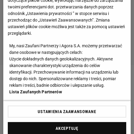
dotyczące plików cookie, wywołując narzędzie do zarządzania
twoimi preferencjami dot. przetwarzania danych poprzez
odnośnik „Ustawienia prywatności ” w stopce serwisu i
przechodząc do „Ustawień Zaawansowanych”. Zmiana
ustawień plików cookie możliwa jest także za pomocą ustawień
przeglądarki.
My, nasi Zaufani Partnerzy i Agora S.A. możemy przetwarzać
dane osobowe w następujących celach:
Użycie dokładnych danych geolokalizacyjnych. Aktywne
skanowanie charakterystyki urządzenia do celów
identyfikacji. Przechowywanie informacji na urządzeniu lub
Zobacz wideo
Serie A. Juventus - Sampdoria 2:0.
dostęp do nich. Spersonalizowane reklamy i treści, pomiar
reklam i treści, badnie odbiorców i ulepszanie usług.
Skrót meczu [ELEVEN SPORTS]
Lista Zaufanych Partnerów
Ferguson zdradził, że Klopp dzwonił do niego w
USTAWIENIA ZAAWANSOWANE
nocy po wygraniu Premier League
AKCEPTUJĘ
Legendarny trener Manchesteru United