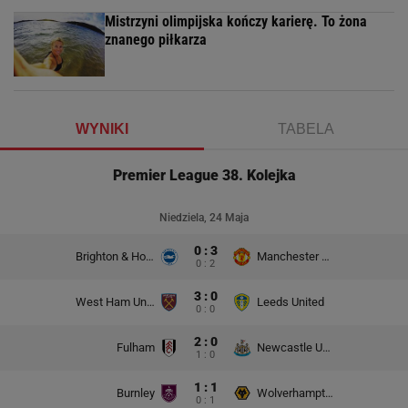
Mistrzyni olimpijska kończy karierę. To żona
znanego piłkarza
WYNIKI
TABELA
Premier League 38. Kolejka
Niedziela, 24 Maja
0 : 3
Brighton & Hove Albion
Manchester United
0 : 2
3 : 0
West Ham United
Leeds United
0 : 0
2 : 0
Fulham
Newcastle United
1 : 0
1 : 1
Burnley
Wolverhampton Wanderers
0 : 1