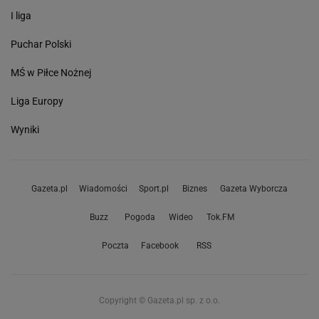
I liga
Puchar Polski
MŚ w Piłce Nożnej
Liga Europy
Wyniki
Gazeta.pl
Wiadomości
Sport.pl
Biznes
Gazeta Wyborcza
Buzz
Pogoda
Wideo
Tok.FM
Poczta
Facebook
RSS
Copyright © Gazeta.pl sp. z o.o.