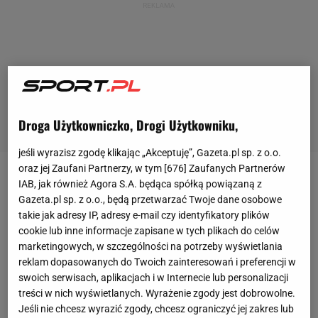
Droga Użytkowniczko, Drogi Użytkowniku,
jeśli wyrazisz zgodę klikając „Akceptuję”, Gazeta.pl sp. z o.o.
oraz jej Zaufani Partnerzy, w tym [
676
] Zaufanych Partnerów
Juergen Klopp
zdobył nagrodę Trenera Roku imienia
IAB, jak również Agora S.A. będąca spółką powiązaną z
Gazeta.pl sp. z o.o., będą przetwarzać Twoje dane osobowe
Sir Alexa Fergusona
przyznawaną przez
takie jak adresy IP, adresy e-mail czy identyfikatory plików
stowarzyszenie trenerów
Premier League
.
cookie lub inne informacje zapisane w tych plikach do celów
Zdobywca mistrzostwa Anglii z Liverpoolem został
marketingowych, w szczególności na potrzeby wyświetlania
reklam dopasowanych do Twoich zainteresowań i preferencji w
nagrodzony w czasie specjalnej gali, podczas której
swoich serwisach, aplikacjach i w Internecie lub personalizacji
nagrodę "wręczał" mu sam Ferguson.
treści w nich wyświetlanych. Wyrażenie zgody jest dobrowolne.
Jeśli nie chcesz wyrazić zgody, chcesz ograniczyć jej zakres lub