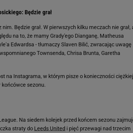
osickiego: Będzie grał
z nim. Będzie grał. W pierwszych kilku meczach nie grał, 
względu na to, że mamy Grady'ego Dianganę, Matheusa
yle'a Edwardsa - tłumaczy Slaven Bilić, zwracając uwagę
la wspomnianego Townsenda, Chrisa Brunta, Garetha
ost na Instagrama, w którym pisze o konieczności ciężkie
 w końcówce sezonu.
League. Na siedem kolejek przed końcem sezonu zajmuj
oczka straty do
Leeds United
i pięć przewagi nad trzecim