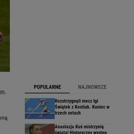
POPULARNE
NAJNOWSZE
on,
Rozstrzygnęli mecz Igi
Świątek z Kostiuk. Koniec w
trzech setach
dyną
Anastazja Kuś mistrzynią
świata! Historyczny występ,