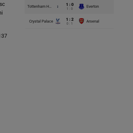
sc
1 : 0
Tottenham Hotspur
Everton
1 : 0
ni
1 : 2
Crystal Palace
Arsenal
0 : 1
137