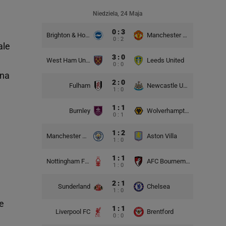
Niedziela, 24 Maja
0 : 3
Brighton & Hove Albion
Manchester United
0 : 2
ale
3 : 0
West Ham United
Leeds United
0 : 0
 na
2 : 0
Fulham
Newcastle United
1 : 0
1 : 1
Burnley
Wolverhampton Wanderers
0 : 1
j
1 : 2
Manchester City
Aston Villa
1 : 0
1 : 1
Nottingham Forest
AFC Bournemouth
1 : 0
2 : 1
Sunderland
Chelsea
1 : 0
e
1 : 1
Liverpool FC
Brentford
0 : 0