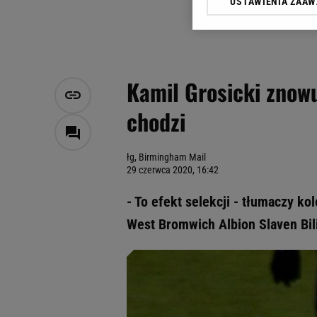
USTAWIENIA ZAA
Klikając „Akceptuję” wyra
Zaufanych Partnerów i A
dotyczące plików cookie,
odnośnik „Ustawienia pr
plików cookie możliwa je
Kamil Grosicki znowu
My, nasi Zaufani Partne
chodzi
Użycie dokładnych danych
Przechowywanie informacji
badnie odbiorców i uleps
łg, Birmingham Mail
29 czerwca 2020, 16:42
- To efekt selekcji - tłumaczy 
West Bromwich Albion Slaven Bil