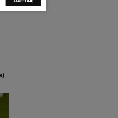
AKCEPTUJĘ
l sp. z o.o., jej
ić swoje preferencje
arzania danych poprzez
ych”. Zmiana ustawień
ach:
 celów identyfikacji.
omiar reklam i treści,
ej