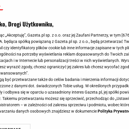
ko, Drogi Użytkowniku,
jąc „Akceptuję”, Gazeta.pl sp. z o.o. oraz jej Zaufani Partnerzy, w tym [
67
.A. będąca spółką powiązaną z Gazeta.pl sp. z o.o., będą przetwarzać T
ail czy identyfikatory plików cookie lub inne informacje zapisane w tych p
gólności na potrzeby wyświetlania reklam dopasowanych do Twoich zain
acjach i w Internecie lub personalizacji treści w nich wyświetlanych. Wyr
cesz wyrazić zgody, chcesz ograniczyć jej zakres lub chcesz wycofać zgo
aawansowanych”.
 być przetwarzane także do celów badania i mierzenia informacji dot
 łączone z danymi dot. świadczonych Tobie usług. W określonych przypad
i odbywa się w oparciu o uzasadniony interes Gazeta.pl, jej spółki powi
. Takiemu przetwarzaniu możesz się sprzeciwić, przechodząc do „Ust
nistratorem – w zależności od zakresu sprzeciwu i podmiotu, wobec które
etwarzaniu danych osobowych znajdziesz w dokumencie
Polityka Prywatn