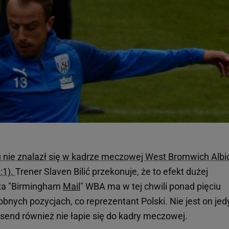
du nie znalazł się w kadrze meczowej West Bromwich Albi
:1).
Trener Slaven Bilić przekonuje, że to efekt dużej
aża "Birmingham
Mail
" WBA ma w tej chwili ponad pięciu
obnych pozycjach, co reprezentant Polski. Nie jest on je
nsend również nie łapie się do kadry meczowej.