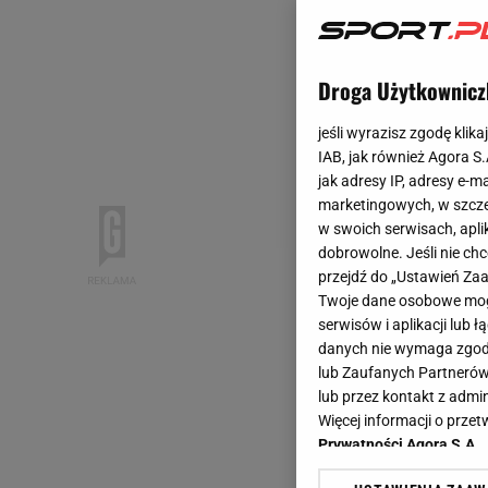
Droga Użytkownicz
jeśli wyrazisz zgodę klika
IAB, jak również Agora S
jak adresy IP, adresy e-m
marketingowych, w szcze
w swoich serwisach, aplik
dobrowolne. Jeśli nie ch
przejdź do „Ustawień Z
Twoje dane osobowe mogą
serwisów i aplikacji lub
danych nie wymaga zgody 
lub Zaufanych Partnerów
lub przez kontakt z admi
Więcej informacji o prz
Prywatności Agora S.A.