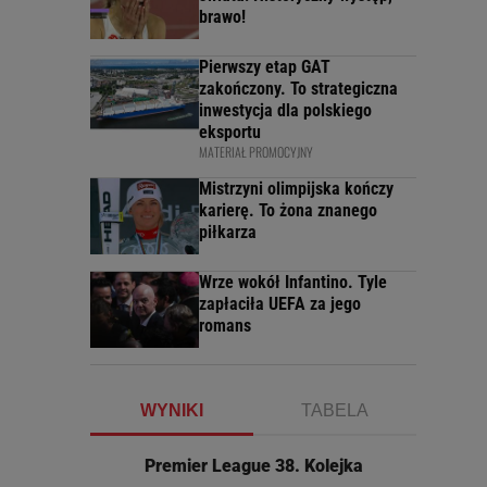
brawo!
Pierwszy etap GAT
zakończony. To strategiczna
inwestycja dla polskiego
eksportu
MATERIAŁ PROMOCYJNY
Mistrzyni olimpijska kończy
karierę. To żona znanego
piłkarza
Wrze wokół Infantino. Tyle
zapłaciła UEFA za jego
romans
WYNIKI
TABELA
Premier League 38. Kolejka