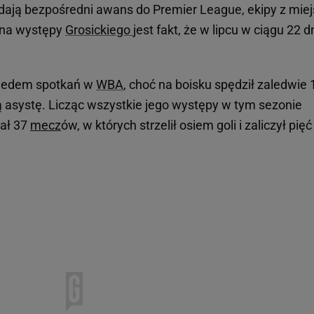
dają bezpośredni awans do Premier League, ekipy z miej
ą na występy
Grosickiego
jest fakt, że w lipcu w ciągu 22 d
 siedem spotkań w
WBA
, choć na boisku spędził zaledwie 
ą asystę. Licząc wszystkie jego występy w tym sezonie
rał 37
mecz
ów, w których strzelił osiem goli i zaliczył pięć