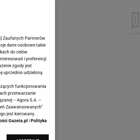
6
] Zaufanych Partnerów
woje dane osobowe takie
likach do celów
teresowań i preferencji
ażenie zgody jest
dę uprzednio udzieloną
yczących funkcjonowania
kach przetwarzanie
ązanej – Agora S.A. –
awień Zaawansowanych”
go jest kierowany.
ości Gazeta.pl
i
Polityka