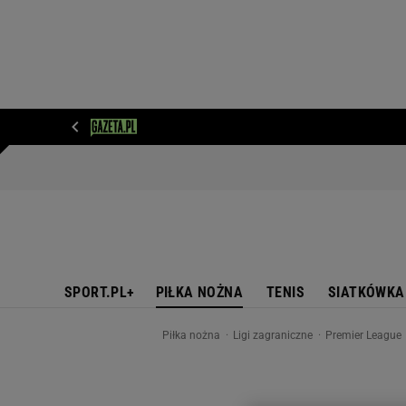
WIADOMOŚCI
NEXT
SPORT
PLOTEK
D
SPORT.PL+
PIŁKA NOŻNA
TENIS
SIATKÓWKA
Piłka nożna
Ligi zagraniczne
Premier League