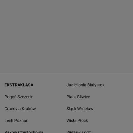
EKSTRAKLASA
Jagiellonia Białystok
Pogoń Szczecin
Piast Gliwice
Cracovia Kraków
Śląsk Wrocław
Lech Poznań
Wisła Płock
Raków Częstochowa
Widzew Łódź