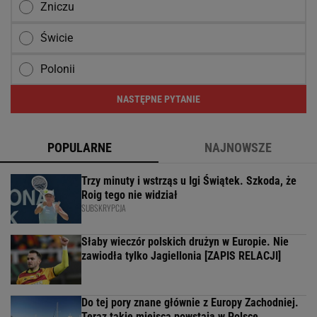
Zniczu
Świcie
Polonii
NASTĘPNE PYTANIE
POPULARNE
NAJNOWSZE
Trzy minuty i wstrząs u Igi Świątek. Szkoda, że
Roig tego nie widział
SUBSKRYPCJA
Słaby wieczór polskich drużyn w Europie. Nie
zawiodła tylko Jagiellonia [ZAPIS RELACJI]
Do tej pory znane głównie z Europy Zachodniej.
Teraz takie miejsca powstają w Polsce