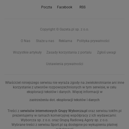
Poczta
Facebook
RSS
Copyright © Gazeta.pl sp. z o.o.
O Nas
Staże u nas
Reklama
Polityka prywatności
Wszystkie artykuły
Zasady korzystania z portalu
Zgłoś uwagi
Ustawienia prywatności
Właściciel niniejszego serwisu nie wyraża zgody na zwielokrotnianie ani inne
korzystanie z utworów rozpowszechnionych w tym serwisie, w celu
eksploracji tekstów i danych. Więcej informacji w
zastrzeżeniu dot. eksploracji tekstów i danych
Treści z
serwisów internetowych Grupy Wyborcza.pl
oraz serwisu tokfm.pl
prezentujemy w ramach komercyjnej współpracy z ich wydawcami:
Wyborcza sp. z o.o. oraz Grupą Radiową Agory sp. z o.o.
Wybrane treści z serwisu Sport.pl są dostępne po wykupieniu płatnej