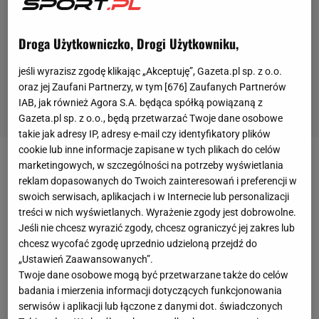
Droga Użytkowniczko, Drogi Użytkowniku,
jeśli wyrazisz zgodę klikając „Akceptuję”, Gazeta.pl sp. z o.o.
oraz jej Zaufani Partnerzy, w tym [
676
] Zaufanych Partnerów
IAB, jak również Agora S.A. będąca spółką powiązaną z
Gazeta.pl sp. z o.o., będą przetwarzać Twoje dane osobowe
takie jak adresy IP, adresy e-mail czy identyfikatory plików
cookie lub inne informacje zapisane w tych plikach do celów
marketingowych, w szczególności na potrzeby wyświetlania
Unai Emery pożegnał się się z funkcją trenera
reklam dopasowanych do Twoich zainteresowań i preferencji w
Arsenalu tuż po porażce na własnym stadionie z
swoich serwisach, aplikacjach i w Internecie lub personalizacji
Eintrachtem Frankfurt (1:2) w 5. kolejce
Ligi Europy
.
treści w nich wyświetlanych. Wyrażenie zgody jest dobrowolne.
Jeśli nie chcesz wyrazić zgody, chcesz ograniczyć jej zakres lub
Hiszpan pracował w londyńskim klubie od maja
chcesz wycofać zgodę uprzednio udzieloną przejdź do
2018 roku - wtedy właśnie z klubem pożegnał się
„Ustawień Zaawansowanych”.
Arsene Wenger. W sezonie 2018/2019 "Kanonierzy"
Twoje dane osobowe mogą być przetwarzane także do celów
badania i mierzenia informacji dotyczących funkcjonowania
zajęli 5. miejsce w tabeli
Premier League
, a w finale
serwisów i aplikacji lub łączone z danymi dot. świadczonych
Ligi Europy ulegli
Chelsea
1:4. W obecnych