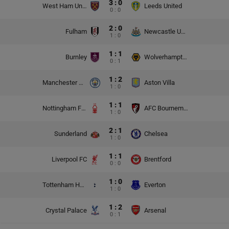
3 : 0
West Ham United
Leeds United
0 : 0
2 : 0
Fulham
Newcastle United
1 : 0
1 : 1
Burnley
Wolverhampton Wanderers
0 : 1
1 : 2
Manchester City
Aston Villa
1 : 0
1 : 1
Nottingham Forest
AFC Bournemouth
1 : 0
2 : 1
Sunderland
Chelsea
1 : 0
1 : 1
Liverpool FC
Brentford
0 : 0
1 : 0
Tottenham Hotspur
Everton
1 : 0
1 : 2
Crystal Palace
Arsenal
0 : 1