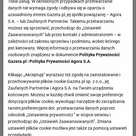
Tobie usług. W określonych przypadkach przetwarzanie
rozgrywkach klub z Emirates zgromadził 18 punktów
danych nie wymaga zgody i odbywa się w oparciu o
(8. miejsce) i do lidera tabeli -
Liverpoolu
- traci aż 19
uzasadniony interes Gazeta.pl, jej spółki powiązanej – Agora
S.A. – lub Zaufanych Partnerów. Takiemu przetwarzaniu
punktów.
możesz się sprzeciwić, przechodząc do „Ustawień
Zaawansowanych” lub przez kontakt z administratorem – w
zależności od zakresu sprzeciwu i podmiotu, wobec którego
jest kierowany. Więcej informacji o przetwarzaniu danych
osobowych znajdziesz w dokumencie
Polityka Prywatności
Gazeta.pl
i
Polityka Prywatności Agora S.A.
Klikając „Akceptuję” wyrażasz też zgodę na zainstalowanie i
przechowywanie plików cookie Gazeta.pl sp. z o.o., jej
Zaufanych Partnerów i Agora S.A. na Twoim urządzeniu
końcowym. Możesz w każdej chwili zmienić swoje preferencje
dotyczące plików cookie, wywołując narzędzie do zarządzania
twoimi preferencjami dot. przetwarzania danych poprzez
odnośnik „Ustawienia prywatności ” w stopce serwisu i
przechodząc do „Ustawień Zaawansowanych”. Zmiana
ustawień plików cookie możliwa jest także za pomocą ustawień
przeglądarki.