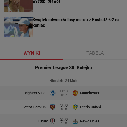
występ, brawo!
Świątek odwróciła losy meczu z Kostiuk! 6:2 na
koniec
WYNIKI
TABELA
Premier League 38. Kolejka
Niedziela, 24 Maja
0 : 3
Brighton & Hove Albion
Manchester United
0 : 2
3 : 0
West Ham United
Leeds United
0 : 0
2 : 0
Fulham
Newcastle United
1 : 0