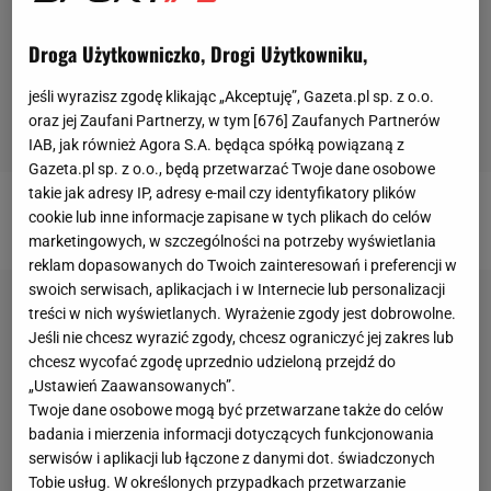
Droga Użytkowniczko, Drogi Użytkowniku,
jeśli wyrazisz zgodę klikając „Akceptuję”, Gazeta.pl sp. z o.o.
oraz jej Zaufani Partnerzy, w tym [
676
] Zaufanych Partnerów
IAB, jak również Agora S.A. będąca spółką powiązaną z
Gazeta.pl sp. z o.o., będą przetwarzać Twoje dane osobowe
takie jak adresy IP, adresy e-mail czy identyfikatory plików
cookie lub inne informacje zapisane w tych plikach do celów
Jak będzie wyglądał nowy sezon Premier League?
marketingowych, w szczególności na potrzeby wyświetlania
reklam dopasowanych do Twoich zainteresowań i preferencji w
swoich serwisach, aplikacjach i w Internecie lub personalizacji
treści w nich wyświetlanych. Wyrażenie zgody jest dobrowolne.
Jeśli nie chcesz wyrazić zgody, chcesz ograniczyć jej zakres lub
chcesz wycofać zgodę uprzednio udzieloną przejdź do
„Ustawień Zaawansowanych”.
Twoje dane osobowe mogą być przetwarzane także do celów
badania i mierzenia informacji dotyczących funkcjonowania
serwisów i aplikacji lub łączone z danymi dot. świadczonych
Tobie usług. W określonych przypadkach przetwarzanie