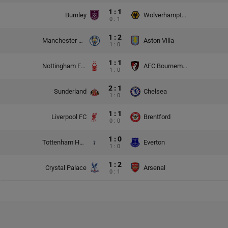
1 : 1
Burnley
Wolverhampton Wanderers
0 : 1
1 : 2
Manchester City
Aston Villa
1 : 0
1 : 1
Nottingham Forest
AFC Bournemouth
1 : 0
2 : 1
Sunderland
Chelsea
1 : 0
1 : 1
Liverpool FC
Brentford
0 : 0
1 : 0
Tottenham Hotspur
Everton
1 : 0
1 : 2
Crystal Palace
Arsenal
0 : 1