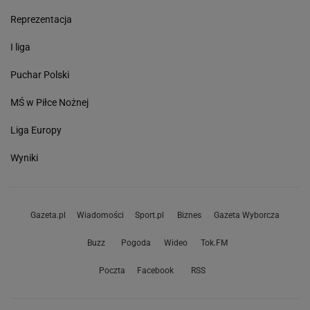
Reprezentacja
I liga
Puchar Polski
MŚ w Piłce Nożnej
Liga Europy
Wyniki
Gazeta.pl
Wiadomości
Sport.pl
Biznes
Gazeta Wyborcza
Buzz
Pogoda
Wideo
Tok.FM
Poczta
Facebook
RSS