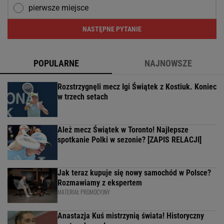
pierwsze miejsce
NASTĘPNE PYTANIE
POPULARNE
NAJNOWSZE
Rozstrzygnęli mecz Igi Świątek z Kostiuk. Koniec
w trzech setach
Ależ mecz Świątek w Toronto! Najlepsze
spotkanie Polki w sezonie? [ZAPIS RELACJI]
Jak teraz kupuje się nowy samochód w Polsce?
Rozmawiamy z ekspertem
MATERIAŁ PROMOCYJNY
Anastazja Kuś mistrzynią świata! Historyczny