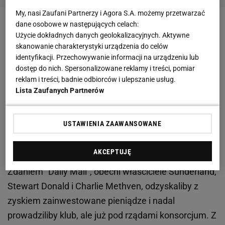
My, nasi Zaufani Partnerzy i Agora S.A. możemy przetwarzać
dane osobowe w następujących celach:
Zobacz wideo
Użycie dokładnych danych geolokalizacyjnych. Aktywne
skanowanie charakterystyki urządzenia do celów
identyfikacji. Przechowywanie informacji na urządzeniu lub
Jak informuje "Daily
Mail
",
Sunderland
, występujący
dostęp do nich. Spersonalizowane reklamy i treści, pomiar
obecnie w League One, czyli na trzecim poziomie
reklam i treści, badnie odbiorców i ulepszanie usług.
rozgrywkowym w
Anglii
, może zostać przejęty przez
Lista Zaufanych Partnerów
konsorcjum, w
skład
którego miałby wejść Michael
Dell, będący wg Forbesa 25. najbogatszym
USTAWIENIA ZAAWANSOWANE
człowiekiem na świecie. Wraz z nim klub wykupiliby
Glenn Fuhrman, John Phelan i Robert Platek.
AKCEPTUJĘ
Zdaniem "Daily Mail", obecni właściciele Sunderland,
Stewart Donald i Charlie Methven, odzyskaliby z
zyskiem zainwestowane pieniądze i nadal
prowadziliby klub, ale już pod rządami konsorcjum. Z