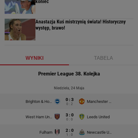
koniec
Anastazja Kuś mistrzynią świata! Historyczny
występ, brawo!
WYNIKI
TABELA
Premier League 38. Kolejka
Niedziela, 24 Maja
0 : 3
Brighton & Hove Albion
Manchester United
0 : 2
3 : 0
West Ham United
Leeds United
0 : 0
2 : 0
Fulham
Newcastle United
1 : 0