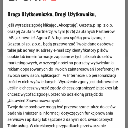
Droga Użytkowniczko, Drogi Użytkowniku,
jeśli wyrazisz zgodę klikając „Akceptuję”, Gazeta.pl sp. z o.o.
oraz jej Zaufani Partnerzy, w tym [
676
] Zaufanych Partnerów
IAB, jak również Agora S.A. będąca spółką powiązaną z
Gazeta.pl sp. z o.o., będą przetwarzać Twoje dane osobowe
takie jak adresy IP, adresy e-mail czy identyfikatory plików
cookie lub inne informacje zapisane w tych plikach do celów
marketingowych, w szczególności na potrzeby wyświetlania
O przenosinach Edena Hazarda głośno było już
reklam dopasowanych do Twoich zainteresowań i preferencji w
swoich serwisach, aplikacjach i w Internecie lub personalizacji
latem
. Jeszcze podczas mistrzostw świata w Rosji
treści w nich wyświetlanych. Wyrażenie zgody jest dobrowolne.
Belg powiedział, że transfer do
Realu Madryt
jest
Jeśli nie chcesz wyrazić zgody, chcesz ograniczyć jej zakres lub
jego dziecięcym marzeniem. Wtedy do transakcji nie
chcesz wycofać zgodę uprzednio udzieloną przejdź do
„Ustawień Zaawansowanych”.
doszło, bo "Królewscy" nie przedstawili oferty, która
Twoje dane osobowe mogą być przetwarzane także do celów
zadowalałaby londyńczyków.
badania i mierzenia informacji dotyczących funkcjonowania
serwisów i aplikacji lub łączone z danymi dot. świadczonych
Tobie usług. W określonych przypadkach przetwarzanie