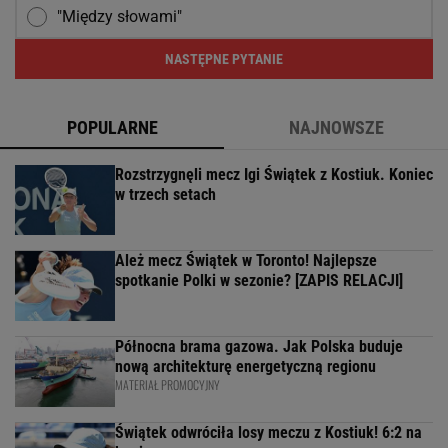
"Między słowami"
NASTĘPNE PYTANIE
POPULARNE
NAJNOWSZE
Rozstrzygnęli mecz Igi Świątek z Kostiuk. Koniec
w trzech setach
Ależ mecz Świątek w Toronto! Najlepsze
spotkanie Polki w sezonie? [ZAPIS RELACJI]
Północna brama gazowa. Jak Polska buduje
nową architekturę energetyczną regionu
MATERIAŁ PROMOCYJNY
Świątek odwróciła losy meczu z Kostiuk! 6:2 na