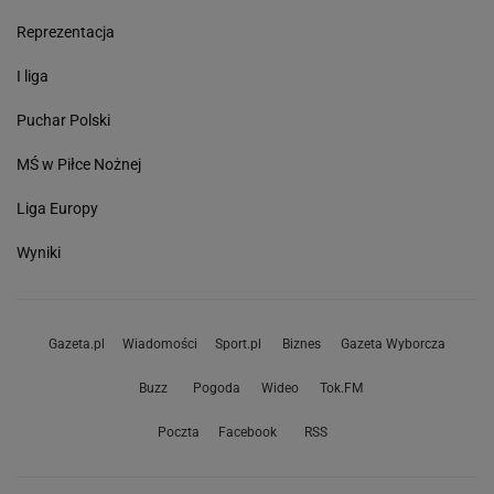
Reprezentacja
I liga
Puchar Polski
MŚ w Piłce Nożnej
Liga Europy
Wyniki
Gazeta.pl
Wiadomości
Sport.pl
Biznes
Gazeta Wyborcza
Buzz
Pogoda
Wideo
Tok.FM
Poczta
Facebook
RSS