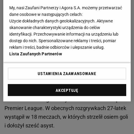
My, nasi Zaufani Partnerzy i Agora S.A. możemy przetwarzać
dane osobowe w następujących celach:
Użycie dokładnych danych geolokalizacyjnych. Aktywne
skanowanie charakterystyki urządzenia do celów
identyfikacji. Przechowywanie informacji na urządzeniu lub
dostęp do nich. Spersonalizowane reklamy i treści, pomiar
reklam i treści, badnie odbiorców i ulepszanie usług.
Lista Zaufanych Partnerów
Hazard został na Stamford Bridge i nie sprawia
USTAWIENIA ZAAWANSOWANE
wrażenia zawodnika niezadowolonego. Belg w tym
sezonie jest najlepszym
piłkarzem
Chelsea
, a we
AKCEPTUJĘ
wrześniu został ogłoszony zawodnikiem miesiąca w
Premier League. W obecnych rozgrywkach 27-latek
wystąpił w 18 meczach, w których strzelił osiem goli
i dołożył sześć asyst.