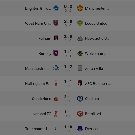
0 : 3
Brighton & Hove Albion
Manchester United
0 : 2
3 : 0
West Ham United
Leeds United
0 : 0
2 : 0
Fulham
Newcastle United
1 : 0
1 : 1
Burnley
Wolverhampton Wanderers
0 : 1
1 : 2
Manchester City
Aston Villa
1 : 0
1 : 1
Nottingham Forest
AFC Bournemouth
1 : 0
2 : 1
Sunderland
Chelsea
1 : 0
1 : 1
Liverpool FC
Brentford
0 : 0
1 : 0
Tottenham Hotspur
Everton
1 : 0