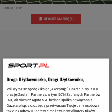
JON SUPER/AP
OTWÓRZ GALERIĘ
(6)
Droga Użytkowniczko, Drogi Użytkowniku,
jeśli wyrazisz zgodę klikając „Akceptuję”, Gazeta.pl sp. z o.o.
oraz jej Zaufani Partnerzy, w tym [
676
] Zaufanych Partnerów
IAB, jak również Agora S.A. będąca spółką powiązaną z
Gazeta.pl sp. z o.o., będą przetwarzać Twoje dane osobowe
takie jak adresy IP, adresy e-mail czy identyfikatory plików