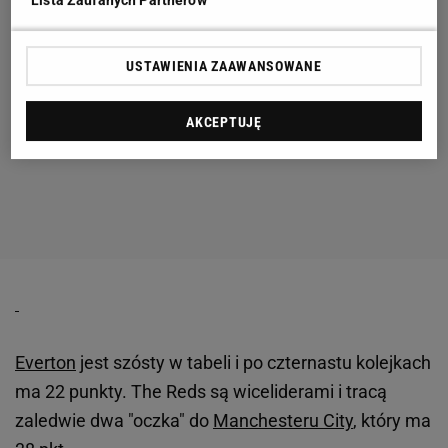
Lista Zaufanych Partnerów
USTAWIENIA ZAAWANSOWANE
AKCEPTUJĘ
Everton
jest szósty w tabeli i po czternastu kolejkach
ma 22 punkty. The Reds są wiceliderami i tracą
zaledwie dwa "oczka" do
Manchesteru City
, który ma