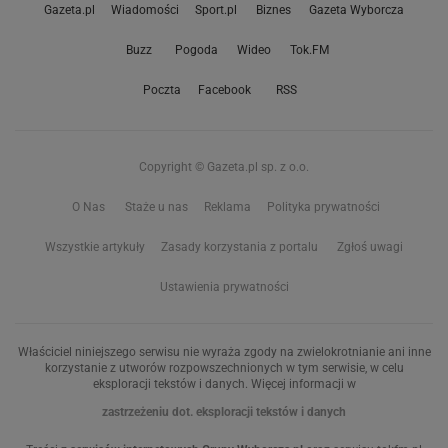
Gazeta.pl
Wiadomości
Sport.pl
Biznes
Gazeta Wyborcza
Buzz
Pogoda
Wideo
Tok.FM
Poczta
Facebook
RSS
Copyright © Gazeta.pl sp. z o.o.
O Nas
Staże u nas
Reklama
Polityka prywatności
Wszystkie artykuły
Zasady korzystania z portalu
Zgłoś uwagi
Ustawienia prywatności
Właściciel niniejszego serwisu nie wyraża zgody na zwielokrotnianie ani inne
korzystanie z utworów rozpowszechnionych w tym serwisie, w celu
eksploracji tekstów i danych. Więcej informacji w
zastrzeżeniu dot. eksploracji tekstów i danych