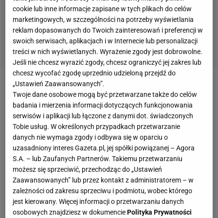
cookie lub inne informacje zapisane w tych plikach do celów
marketingowych, w szczególności na potrzeby wyświetlania
reklam dopasowanych do Twoich zainteresowań i preferencji w
swoich serwisach, aplikacjach i w Internecie lub personalizacji
treści w nich wyświetlanych. Wyrażenie zgody jest dobrowolne.
Jeśli nie chcesz wyrazić zgody, chcesz ograniczyć jej zakres lub
chcesz wycofać zgodę uprzednio udzieloną przejdź do
„Ustawień Zaawansowanych”.
Była szósta minuta doliczonego czasu gry.
Virgil
Van
Twoje dane osobowe mogą być przetwarzane także do celów
Dijk
, najdroższy obrońca świata, zdecydował się na
badania i mierzenia informacji dotyczących funkcjonowania
serwisów i aplikacji lub łączone z danymi dot. świadczonych
strzał zza pola karnego, ale skiksował. I choć
Tobie usług. W określonych przypadkach przetwarzanie
Holender nie trafił czysto w piłkę, to ta odbiła się od
danych nie wymaga zgody i odbywa się w oparciu o
poprzeczki i to dwa razy, czym zmyliła Jordana
uzasadniony interes Gazeta.pl, jej spółki powiązanej – Agora
S.A. – lub Zaufanych Partnerów. Takiemu przetwarzaniu
Pickforda. Zdezorientowany Anglik dość biernie
możesz się sprzeciwić, przechodząc do „Ustawień
przyglądał się temu, jak Divock Origi z bliskiej
Zaawansowanych” lub przez kontakt z administratorem – w
odległości wpakował piłkę do bramki. To był
zależności od zakresu sprzeciwu i podmiotu, wobec którego
jest kierowany. Więcej informacji o przetwarzaniu danych
pierwszy i zarazem ostatni gol w derbach
osobowych znajdziesz w dokumencie
Polityka Prywatności
Liverpoolu
.