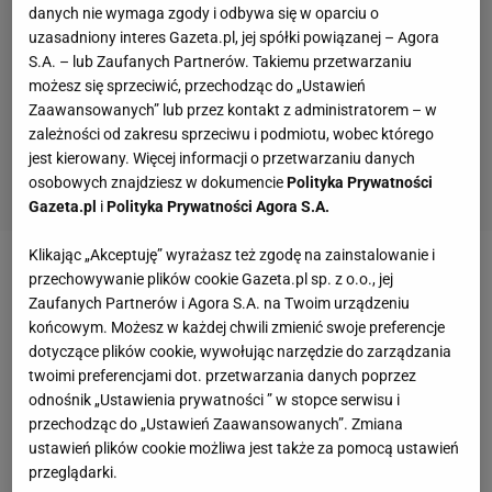
danych nie wymaga zgody i odbywa się w oparciu o
uzasadniony interes Gazeta.pl, jej spółki powiązanej – Agora
S.A. – lub Zaufanych Partnerów. Takiemu przetwarzaniu
możesz się sprzeciwić, przechodząc do „Ustawień
Zaawansowanych” lub przez kontakt z administratorem – w
zależności od zakresu sprzeciwu i podmiotu, wobec którego
jest kierowany. Więcej informacji o przetwarzaniu danych
osobowych znajdziesz w dokumencie
Polityka Prywatności
Gazeta.pl
i
Polityka Prywatności Agora S.A.
Klikając „Akceptuję” wyrażasz też zgodę na zainstalowanie i
Goście od początku grali dużo lepiej i szukali
przechowywanie plików cookie Gazeta.pl sp. z o.o., jej
Zaufanych Partnerów i Agora S.A. na Twoim urządzeniu
sposobu na dobre rozpoczęcie meczu. Ostatecznie
końcowym. Możesz w każdej chwili zmienić swoje preferencje
udało się to dopiero w 39. minucie, kiedy to Edin
dotyczące plików cookie, wywołując narzędzie do zarządzania
Dżeko wziął na siebie jednego z obrońców, dograł
twoimi preferencjami dot. przetwarzania danych poprzez
odnośnik „Ustawienia prywatności ” w stopce serwisu i
piętką do wybiegającego na wolne pole Davida Silvy,
przechodząc do „Ustawień Zaawansowanych”. Zmiana
a ten skierował piłkę do siatki obok bezradnego
ustawień plików cookie możliwa jest także za pomocą ustawień
bramkarza.
przeglądarki.