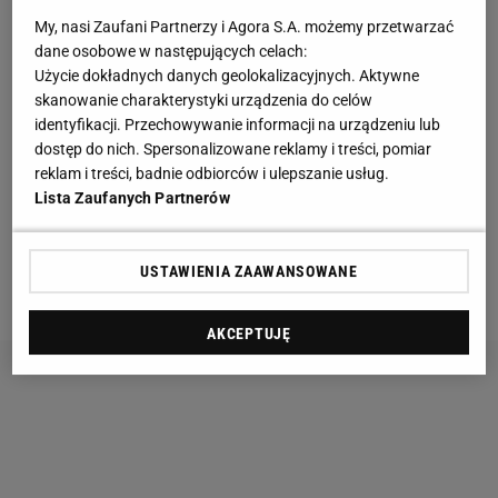
My, nasi Zaufani Partnerzy i Agora S.A. możemy przetwarzać
W drugiej połowie piłkarze z Manchesteru grali już
dane osobowe w następujących celach:
słabiej. Zwłaszcza w końcówce gospodarze mieli
Użycie dokładnych danych geolokalizacyjnych. Aktywne
kilka dobrych sytuacji na wyrównanie, a obrona gości
skanowanie charakterystyki urządzenia do celów
identyfikacji. Przechowywanie informacji na urządzeniu lub
nie wyglądała najpewniej, ale podopieczni Alana
dostęp do nich. Spersonalizowane reklamy i treści, pomiar
Pardewa nie potrafili postawić przysłowiowej kropki
reklam i treści, badnie odbiorców i ulepszanie usług.
nad i. Tę niemoc wykorzystali podopieczni
Lista Zaufanych Partnerów
Pellegriniego, którzy w doliczonym czasie
podwyższyli wynik na 2:0 za sprawą indywidualnej
USTAWIENIA ZAAWANSOWANE
akcji Sergio Aguero.
AKCEPTUJĘ