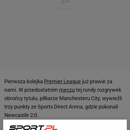
Pierwsza kolejka
Premier League
już prawie za
nami. W przedostatnim
meczu
tej rundy rozgrywek
obrońcy tytułu, piłkarze Manchesteru City, wywieźli
trzy punkty ze Sports Direct Arena, gdzie pokonali
Newcastle 2:0.