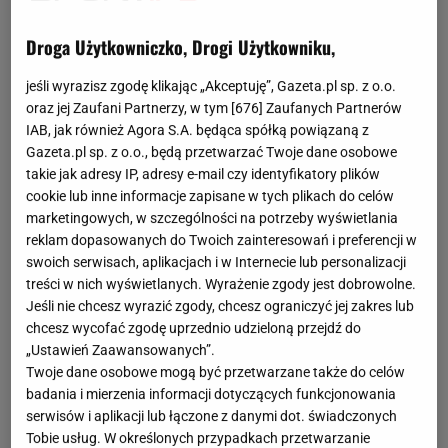
Droga Użytkowniczko, Drogi Użytkowniku,
jeśli wyrazisz zgodę klikając „Akceptuję”, Gazeta.pl sp. z o.o.
oraz jej Zaufani Partnerzy, w tym [
676
] Zaufanych Partnerów
IAB, jak również Agora S.A. będąca spółką powiązaną z
Gazeta.pl sp. z o.o., będą przetwarzać Twoje dane osobowe
takie jak adresy IP, adresy e-mail czy identyfikatory plików
cookie lub inne informacje zapisane w tych plikach do celów
marketingowych, w szczególności na potrzeby wyświetlania
reklam dopasowanych do Twoich zainteresowań i preferencji w
swoich serwisach, aplikacjach i w Internecie lub personalizacji
treści w nich wyświetlanych. Wyrażenie zgody jest dobrowolne.
Jeśli nie chcesz wyrazić zgody, chcesz ograniczyć jej zakres lub
chcesz wycofać zgodę uprzednio udzieloną przejdź do
„Ustawień Zaawansowanych”.
Twoje dane osobowe mogą być przetwarzane także do celów
badania i mierzenia informacji dotyczących funkcjonowania
serwisów i aplikacji lub łączone z danymi dot. świadczonych
Tobie usług. W określonych przypadkach przetwarzanie