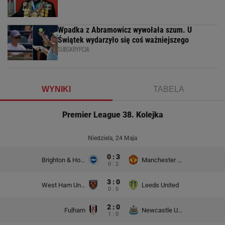
Wpadka z Abramowicz wywołała szum. U
Świątek wydarzyło się coś ważniejszego
SUBSKRYPCJA
WYNIKI
TABELA
Premier League 38. Kolejka
Niedziela, 24 Maja
0 : 3
Brighton & Hove Albion
Manchester United
0 : 2
3 : 0
West Ham United
Leeds United
0 : 0
2 : 0
Fulham
Newcastle United
1 : 0