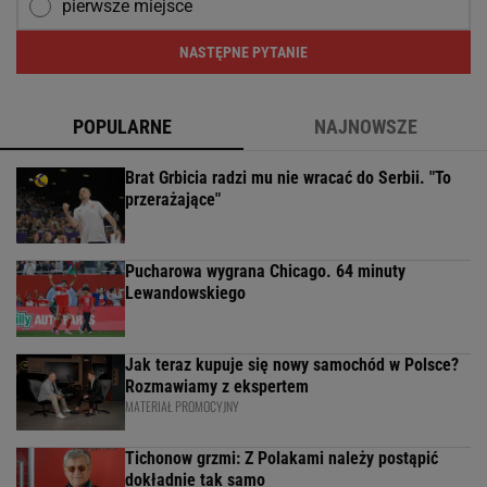
pierwsze miejsce
NASTĘPNE PYTANIE
POPULARNE
NAJNOWSZE
Brat Grbicia radzi mu nie wracać do Serbii. "To
przerażające"
Pucharowa wygrana Chicago. 64 minuty
Lewandowskiego
Jak teraz kupuje się nowy samochód w Polsce?
Rozmawiamy z ekspertem
MATERIAŁ PROMOCYJNY
Tichonow grzmi: Z Polakami należy postąpić
dokładnie tak samo