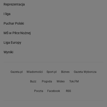
Reprezentacja
I liga
Puchar Polski
MŚ w Piłce Nożnej
Liga Europy
Wyniki
Gazeta.pl
Wiadomości
Sport.pl
Biznes
Gazeta Wyborcza
Buzz
Pogoda
Wideo
Tok.FM
Poczta
Facebook
RSS