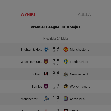
WYNIKI
TABELA
Premier League 38. Kolejka
Niedziela, 24 Maja
0 : 3
Brighton & Hove Albion
Manchester United
0 : 2
3 : 0
West Ham United
Leeds United
0 : 0
2 : 0
Fulham
Newcastle United
1 : 0
1 : 1
Burnley
Wolverhampton Wanderers
0 : 1
1 : 2
Manchester City
Aston Villa
1 : 0
1 : 1