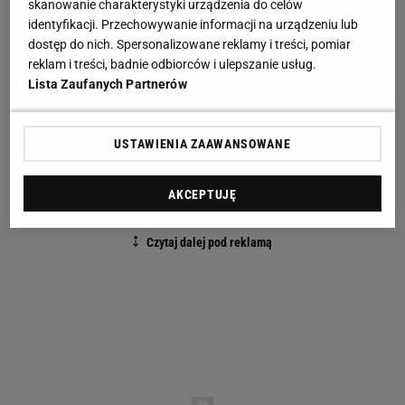
skanowanie charakterystyki urządzenia do celów
"podziękować".
identyfikacji. Przechowywanie informacji na urządzeniu lub
dostęp do nich. Spersonalizowane reklamy i treści, pomiar
W trzeciej doliczonej do pierwszej połowy minucie
reklam i treści, badnie odbiorców i ulepszanie usług.
kapitan The Reds potknął się na własnej części
Lista Zaufanych Partnerów
boiska i nie przyjął prostego podania. Biegnący w
tamtym kierunku Ba natychmiast przejął piłkę,
USTAWIENIA ZAAWANSOWANE
popędził na bramkę, ciągnąc za sobą
zrozpaczonego Gerrarda, i pokonał Mignoleta.
AKCEPTUJĘ