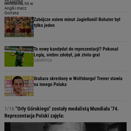
Zabójcze osiem minut Jagiellonii! Bohater był
tylko jeden
To nowy kandydat do reprezentacji? Pokonał
Legię, srebro zdobył, jak złoto grał
SUBSKRYPCJA
Grabara skreślony w Wolfsburgu! Trener stawia
na innego Polaka
1/16
"Orły Górskiego" zostały medalistą Mundialu '74.
Reprezentacja Polski zajęła: