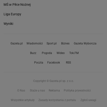
MŚ w Piłce Nożnej
Liga Europy
Wyniki
Gazeta.pl
Wiadomości
Sport.pl
Biznes
Gazeta Wyborcza
Buzz
Pogoda
Wideo
Tok.FM
Poczta
Facebook
RSS
Copyright © Gazeta.pl sp. z o.o.
O Nas
Staże u nas
Reklama
Polityka prywatności
Wszystkie artykuły
Zasady korzystania z portalu
Zgłoś uwagi