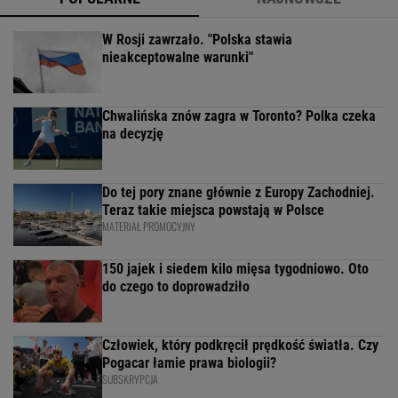
W Rosji zawrzało. "Polska stawia
nieakceptowalne warunki"
Chwalińska znów zagra w Toronto? Polka czeka
na decyzję
Do tej pory znane głównie z Europy Zachodniej.
Teraz takie miejsca powstają w Polsce
MATERIAŁ PROMOCYJNY
150 jajek i siedem kilo mięsa tygodniowo. Oto
do czego to doprowadziło
Człowiek, który podkręcił prędkość światła. Czy
Pogacar łamie prawa biologii?
SUBSKRYPCJA