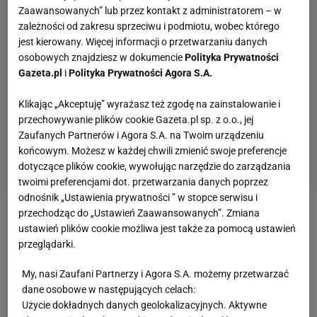
Zaawansowanych” lub przez kontakt z administratorem – w
zależności od zakresu sprzeciwu i podmiotu, wobec którego
jest kierowany. Więcej informacji o przetwarzaniu danych
osobowych znajdziesz w dokumencie
Polityka Prywatności
Gazeta.pl
i
Polityka Prywatności Agora S.A.
Klikając „Akceptuję” wyrażasz też zgodę na zainstalowanie i
przechowywanie plików cookie Gazeta.pl sp. z o.o., jej
Zaufanych Partnerów i Agora S.A. na Twoim urządzeniu
końcowym. Możesz w każdej chwili zmienić swoje preferencje
dotyczące plików cookie, wywołując narzędzie do zarządzania
twoimi preferencjami dot. przetwarzania danych poprzez
odnośnik „Ustawienia prywatności ” w stopce serwisu i
przechodząc do „Ustawień Zaawansowanych”. Zmiana
Choć gospodarze dominowali przez większą część
ustawień plików cookie możliwa jest także za pomocą ustawień
meczu i mieli 3/4 posiadania piłki, to
The Blues
przeglądarki.
mogą się jednak cieszyć ze zwycięstwa. Steven
My, nasi Zaufani Partnerzy i Agora S.A. możemy przetwarzać
Gerrard może nie dostać swojego upragnionego
dane osobowe w następujących celach:
tytułu. I to m.in. sobie będzie mógł za to
Użycie dokładnych danych geolokalizacyjnych. Aktywne