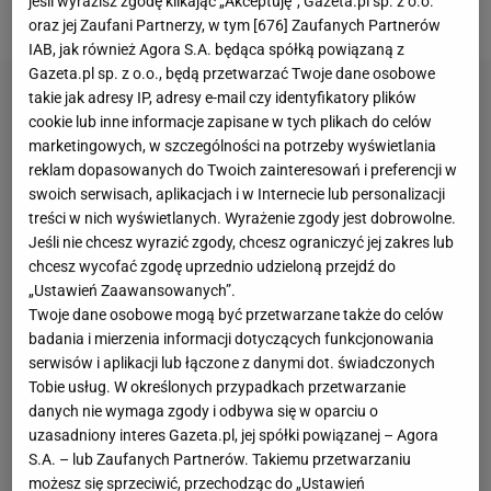
jeśli wyrazisz zgodę klikając „Akceptuję”, Gazeta.pl sp. z o.o.
rewanż z Atletico w
Lidze Mistrzów
.
oraz jej Zaufani Partnerzy, w tym [
676
] Zaufanych Partnerów
IAB, jak również Agora S.A. będąca spółką powiązaną z
Gazeta.pl sp. z o.o., będą przetwarzać Twoje dane osobowe
takie jak adresy IP, adresy e-mail czy identyfikatory plików
cookie lub inne informacje zapisane w tych plikach do celów
marketingowych, w szczególności na potrzeby wyświetlania
reklam dopasowanych do Twoich zainteresowań i preferencji w
swoich serwisach, aplikacjach i w Internecie lub personalizacji
treści w nich wyświetlanych. Wyrażenie zgody jest dobrowolne.
Jeśli nie chcesz wyrazić zgody, chcesz ograniczyć jej zakres lub
chcesz wycofać zgodę uprzednio udzieloną przejdź do
„Ustawień Zaawansowanych”.
Twoje dane osobowe mogą być przetwarzane także do celów
badania i mierzenia informacji dotyczących funkcjonowania
serwisów i aplikacji lub łączone z danymi dot. świadczonych
Tobie usług. W określonych przypadkach przetwarzanie
danych nie wymaga zgody i odbywa się w oparciu o
uzasadniony interes Gazeta.pl, jej spółki powiązanej – Agora
S.A. – lub Zaufanych Partnerów. Takiemu przetwarzaniu
możesz się sprzeciwić, przechodząc do „Ustawień