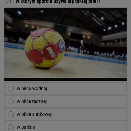
1/11
W którym sporcie używa się takiej piłki?
w piłce wodnej
w piłce ręcznej
w piłce siatkowej
w tenisie