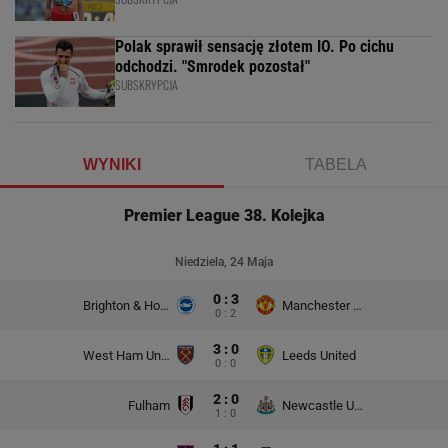
Polak sprawił sensację złotem IO. Po cichu
odchodzi. "Smrodek pozostał"
SUBSKRYPCJA
WYNIKI
TABELA
Premier League 38. Kolejka
Niedziela, 24 Maja
0 : 3
Brighton & Hove Albion
Manchester United
0 : 2
3 : 0
West Ham United
Leeds United
0 : 0
2 : 0
Fulham
Newcastle United
1 : 0