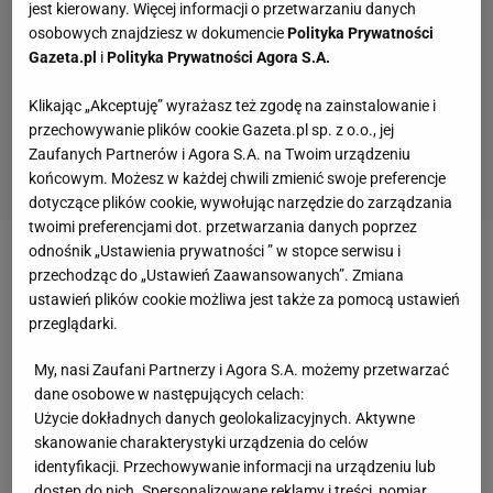
jest kierowany. Więcej informacji o przetwarzaniu danych
osobowych znajdziesz w dokumencie
Polityka Prywatności
Gazeta.pl
i
Polityka Prywatności Agora S.A.
Klikając „Akceptuję” wyrażasz też zgodę na zainstalowanie i
przechowywanie plików cookie Gazeta.pl sp. z o.o., jej
Zaufanych Partnerów i Agora S.A. na Twoim urządzeniu
końcowym. Możesz w każdej chwili zmienić swoje preferencje
dotyczące plików cookie, wywołując narzędzie do zarządzania
twoimi preferencjami dot. przetwarzania danych poprzez
odnośnik „Ustawienia prywatności ” w stopce serwisu i
W Arsenalu ma się zacząć era wielkich
transferów
.
przechodząc do „Ustawień Zaawansowanych”. Zmiana
Wenger ponoć zgodził się z sugestią kierownictwa
ustawień plików cookie możliwa jest także za pomocą ustawień
przeglądarki.
klubu, że drużyna wymaga wzmocnień, a latem klub
będzie szukał m.in.
napastnika
, prawego obrońcy
My, nasi Zaufani Partnerzy i Agora S.A. możemy przetwarzać
czy środkowego pomocnika.
dane osobowe w następujących celach:
Użycie dokładnych danych geolokalizacyjnych. Aktywne
skanowanie charakterystyki urządzenia do celów
Arsenal
na
transfery
ma przeznaczyć ponad 70 mln
identyfikacji. Przechowywanie informacji na urządzeniu lub
funtów. "Daily Mirror" wymienia całą listę nazwisk,
dostęp do nich. Spersonalizowane reklamy i treści, pomiar