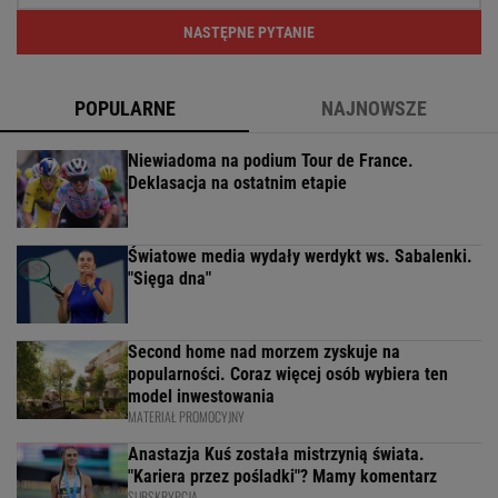
NASTĘPNE PYTANIE
POPULARNE
NAJNOWSZE
Niewiadoma na podium Tour de France.
Deklasacja na ostatnim etapie
Światowe media wydały werdykt ws. Sabalenki.
"Sięga dna"
Second home nad morzem zyskuje na
popularności. Coraz więcej osób wybiera ten
model inwestowania
MATERIAŁ PROMOCYJNY
Anastazja Kuś została mistrzynią świata.
"Kariera przez pośladki"? Mamy komentarz
SUBSKRYPCJA