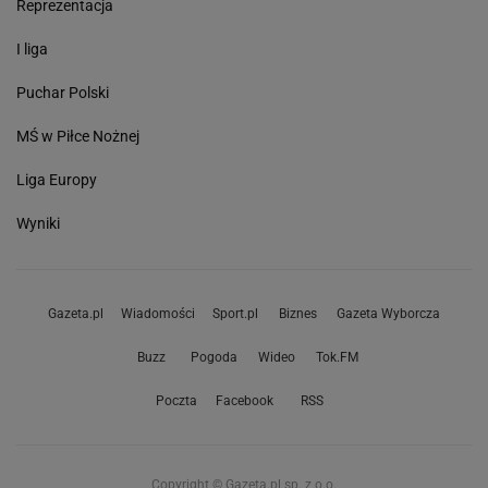
Reprezentacja
I liga
Puchar Polski
MŚ w Piłce Nożnej
Liga Europy
Wyniki
Gazeta.pl
Wiadomości
Sport.pl
Biznes
Gazeta Wyborcza
Buzz
Pogoda
Wideo
Tok.FM
Poczta
Facebook
RSS
Copyright © Gazeta.pl sp. z o.o.