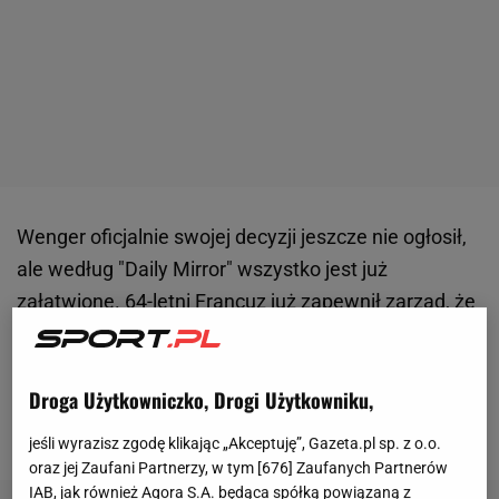
Wenger oficjalnie swojej decyzji jeszcze nie ogłosił,
ale według "Daily Mirror" wszystko jest już
załatwione. 64-letni Francuz już zapewnił zarząd, że
zostaje na stanowisku i będzie pracował nad
przebudową drużyny. Nie wiadomo, o ile Wenger
Droga Użytkowniczko, Drogi Użytkowniku,
przedłuży kontrakt z klubem. W Arsenalu pracuje od
1996 roku.
jeśli wyrazisz zgodę klikając „Akceptuję”, Gazeta.pl sp. z o.o.
oraz jej Zaufani Partnerzy, w tym [
676
] Zaufanych Partnerów
IAB, jak również Agora S.A. będąca spółką powiązaną z