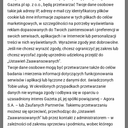
Gazeta.pl sp. z o.o., będą przetwarzać Twoje dane osobowe
takie jak adresy IP, adresy e-mail czy identyfikatory plików
cookie lub inne informacje zapisane w tych plikach do celów
marketingowych, w szczególności na potrzeby wyświetlania
reklam dopasowanych do Twoich zainteresowań i preferencji w
swoich serwisach, aplikacjach i w Internecie lub personalizacji
treści w nich wyświetlanych. Wyrażenie zgody jest dobrowolne.
Jeśli nie chcesz wyrazić zgody, chcesz ograniczyć jej zakres lub
chcesz wycofać zgodę uprzednio udzieloną przejdź do
„Ustawień Zaawansowanych”.
Twoje dane osobowe mogą być przetwarzane także do celów
badania i mierzenia informacji dotyczących funkcjonowania
serwisów i aplikacji lub łączone z danymi dot. świadczonych
Tobie usług. W określonych przypadkach przetwarzanie
danych nie wymaga zgody i odbywa się w oparciu o
uzasadniony interes Gazeta.pl, jej spółki powiązanej – Agora
S.A. – lub Zaufanych Partnerów. Takiemu przetwarzaniu
możesz się sprzeciwić, przechodząc do „Ustawień
Zaawansowanych” lub przez kontakt z administratorem – w
zależności od zakresu sprzeciwu i podmiotu, wobec którego