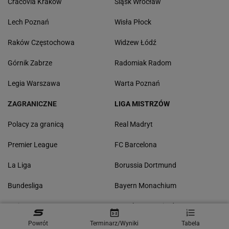
Cracovia Kraków
Śląsk Wrocław
Lech Poznań
Wisła Płock
Raków Częstochowa
Widzew Łódź
Górnik Zabrze
Radomiak Radom
Legia Warszawa
Warta Poznań
ZAGRANICZNE
LIGA MISTRZÓW
Polacy za granicą
Real Madryt
Premier League
FC Barcelona
La Liga
Borussia Dortmund
Bundesliga
Bayern Monachium
Serie A
Manchester United
Powrót
Terminarz/Wyniki
Tabela
Ligue 1
Liverpool FC