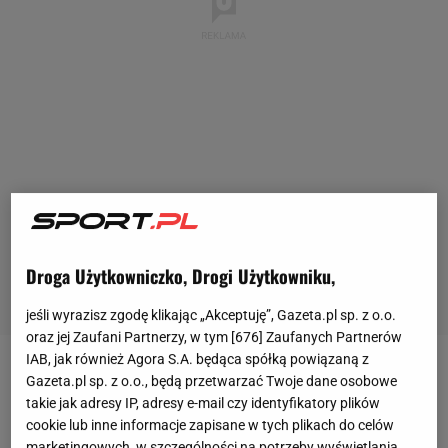
Droga Użytkowniczko, Drogi Użytkowniku,
jeśli wyrazisz zgodę klikając „Akceptuję”, Gazeta.pl sp. z o.o.
oraz jej Zaufani Partnerzy, w tym [
676
] Zaufanych Partnerów
IAB, jak również Agora S.A. będąca spółką powiązaną z
Wydarzenie weekendu
Gazeta.pl sp. z o.o., będą przetwarzać Twoje dane osobowe
takie jak adresy IP, adresy e-mail czy identyfikatory plików
cookie lub inne informacje zapisane w tych plikach do celów
Liverpool wygrał na własnym stadionie 3:2 z
marketingowych, w szczególności na potrzeby wyświetlania