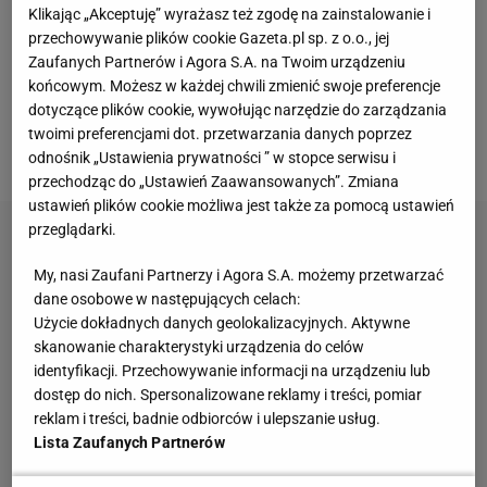
Klikając „Akceptuję” wyrażasz też zgodę na zainstalowanie i
Wengera nie potrafili wygrać z Wigan ani po 90, ani
przechowywanie plików cookie Gazeta.pl sp. z o.o., jej
po 120 minutach. Awans do finału Pucharu Anglii
Zaufanych Partnerów i Agora S.A. na Twoim urządzeniu
końcowym. Możesz w każdej chwili zmienić swoje preferencje
zapewnili sobie dopiero w rzutach karnych. Tam
dotyczące plików cookie, wywołując narzędzie do zarządzania
bohaterem był właśnie Fabiański. To on obronił dwie
twoimi preferencjami dot. przetwarzania danych poprzez
pierwsze jedenastki.
odnośnik „Ustawienia prywatności ” w stopce serwisu i
przechodząc do „Ustawień Zaawansowanych”. Zmiana
ustawień plików cookie możliwa jest także za pomocą ustawień
przeglądarki.
My, nasi Zaufani Partnerzy i Agora S.A. możemy przetwarzać
dane osobowe w następujących celach:
Użycie dokładnych danych geolokalizacyjnych. Aktywne
skanowanie charakterystyki urządzenia do celów
identyfikacji. Przechowywanie informacji na urządzeniu lub
dostęp do nich. Spersonalizowane reklamy i treści, pomiar
reklam i treści, badnie odbiorców i ulepszanie usług.
Lista Zaufanych Partnerów