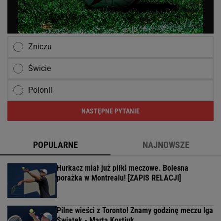
Zniczu
Świcie
Polonii
NASTĘPNE PYTANIE
POPULARNE
NAJNOWSZE
Hurkacz miał już piłki meczowe. Bolesna
porażka w Montrealu! [ZAPIS RELACJI]
Pilne wieści z Toronto! Znamy godzinę meczu Iga
Świątek - Marta Kostiuk