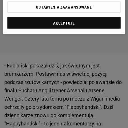
USTAWIENIA ZAAWANSOWANE
AKCEPTUJĘ
- Fabiański pokazał dziś, jak świetnym jest
bramkarzem. Postawił nas w świetnej pozycji
podczas rzutów karnych - powiedział po awansie do
finału Pucharu Anglii trener Arsenalu Arsene
Wenger. Cztery lata temu po meczu z Wigan media
ochrzciły go przydomkiem "Flappyhandski". Dziś
dziennikarze znowu go komplementują.
"Happyhandski" - to jeden z komentarzy na