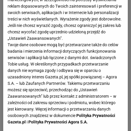
Manchesterem City w fantastycznym meczu, który
reklam dopasowanych do Twoich zainteresowań i preferencji w
może zadecydować o mistrzostwie Premier League.
swoich serwisach, aplikacjach i w Internecie lub personalizacji
treści w nich wyświetlanych. Wyrażenie zgody jest dobrowolne.
"The Reds" uczcili w ten sposób 25. rocznicę tragedii
Jeśli nie chcesz wyrazić zgody, chcesz ograniczyć jej zakres lub
na Hillsborough. Po pierwszej połowie gospodarze
chcesz wycofać zgodę uprzednio udzieloną przejdź do
prowadzili 2:0, by w drugiej szybko stracić przewagę.
„Ustawień Zaawansowanych”.
Twoje dane osobowe mogą być przetwarzane także do celów
Na ich szczęście potrafili zerwać się jeszcze raz i
badania i mierzenia informacji dotyczących funkcjonowania
strzelić decydującą bramkę. A tak po meczu cieszył
serwisów i aplikacji lub łączone z danymi dot. świadczonych
się Steven Gerrard, wieloletni kapitan Liverpoolu. W
Tobie usług. W określonych przypadkach przetwarzanie
danych nie wymaga zgody i odbywa się w oparciu o
końcu uda mu się zostać mistrzem?
uzasadniony interes Gazeta.pl, jej spółki powiązanej – Agora
S.A. – lub Zaufanych Partnerów. Takiemu przetwarzaniu
możesz się sprzeciwić, przechodząc do „Ustawień
Zaawansowanych” lub przez kontakt z administratorem – w
Bohater weekendu
zależności od zakresu sprzeciwu i podmiotu, wobec którego
jest kierowany. Więcej informacji o przetwarzaniu danych
Łukasz Fabiański. Dzięki
polskiemu
bramkarzowi,
osobowych znajdziesz w dokumencie
Polityka Prywatności
Arsenal Londyn nadal ma szansę na pierwsze
Gazeta.pl
i
Polityka Prywatności Agora S.A.
trofeum od niepamiętnych czasów. Podopieczni