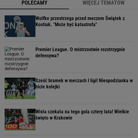
POLECAMY
WIĘCEJ TEMATÓW
Wolfke przestrzega przed meczem Świątek z
Kostiuk. "Może być katastrofa"
Premier League. O mistrzostwie rozstrzygnie
defensywa?
Sześć bramek w meczach I ligi! Niespodzianka w
hicie kolejki
Wisła czekała na tego gola cztery lata! Wielkie
święto w Krakowie