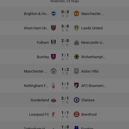
Niedziela, 24 Maja
0 : 3
Brighton & Hove Albion
Manchester United
0 : 2
3 : 0
West Ham United
Leeds United
0 : 0
2 : 0
Fulham
Newcastle United
1 : 0
1 : 1
Burnley
Wolverhampton Wanderers
0 : 1
1 : 2
Manchester City
Aston Villa
1 : 0
1 : 1
Nottingham Forest
AFC Bournemouth
1 : 0
2 : 1
Sunderland
Chelsea
1 : 0
1 : 1
Liverpool FC
Brentford
0 : 0
1 : 0
Tottenham Hotspur
Everton