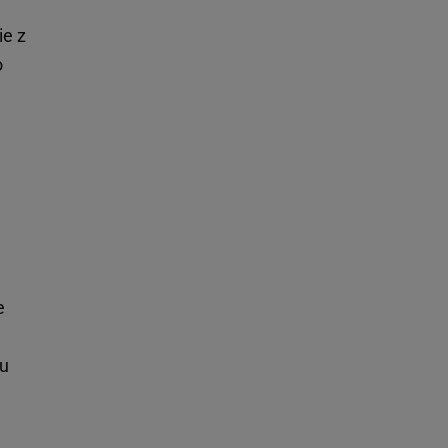
ie z
o
e
nu