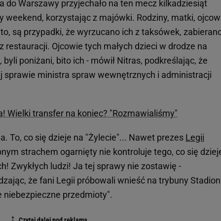
a do Warszawy przyjechało na ten mecz kilkadziesiąt
ały weekend, korzystając z majówki. Rodziny, matki, ojcow
to, są przypadki, że wyrzucano ich z taksówek, zabieran
 z restauracji. Ojcowie tych małych dzieci w drodze na
yli poniżani, bito ich - mówił Nitras, podkreślając, że
ej sprawie ministra spraw wewnętrznych i administracji
! Wielki transfer na koniec? "Rozmawialiśmy"
. To, co się dzieje na "Żylecie"... Nawet prezes
Legii
m strachem ogarnięty nie kontroluje tego, co się dziej
ach! Zwykłych ludzi! Ja tej sprawy nie zostawię -
dzając, że fani Legii próbowali wnieść na trybuny Stadio
e niebezpieczne przedmioty".