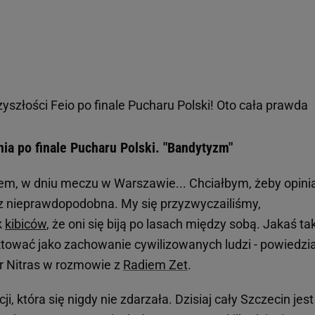
yszłości Feio po finale Pucharu Polski! Oto cała prawda
ia po finale Pucharu Polski. "Bandytyzm"
czem, w dniu meczu w Warszawie... Chciałbym, żeby opini
ecz nieprawdopodobna. My się przyzwyczailiśmy,
k
kibiców
, że oni się biją po lasach między sobą. Jakaś ta
aktować jako zachowanie cywilizowanych ludzi - powiedzia
ir Nitras w rozmowie z
Radiem Zet
.
i, która się nigdy nie zdarzała. Dzisiaj cały Szczecin jest