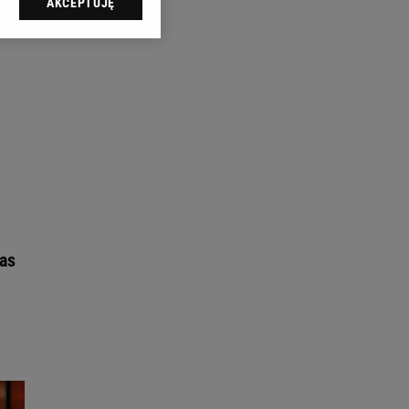
AKCEPTUJĘ
l sp. z o.o., jej
ić swoje preferencje
arzania danych poprzez
ych”. Zmiana ustawień
ach:
 celów identyfikacji.
omiar reklam i treści,
ras