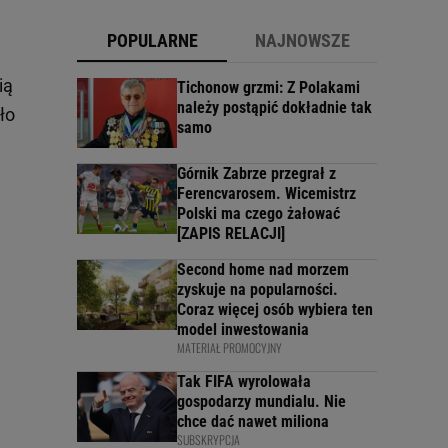
POPULARNE
NAJNOWSZE
ią
Tichonow grzmi: Z Polakami
należy postąpić dokładnie tak
ło
samo
Górnik Zabrze przegrał z
Ferencvarosem. Wicemistrz
Polski ma czego żałować
[ZAPIS RELACJI]
Second home nad morzem
zyskuje na popularności.
Coraz więcej osób wybiera ten
model inwestowania
MATERIAŁ PROMOCYJNY
Tak FIFA wyrolowała
gospodarzy mundialu. Nie
chce dać nawet miliona
SUBSKRYPCJA