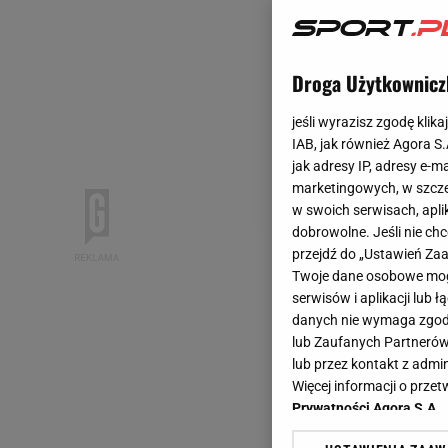
Droga Użytkownicz
jeśli wyrazisz zgodę klika
IAB, jak również Agora S
jak adresy IP, adresy e-m
marketingowych, w szcze
w swoich serwisach, aplik
dobrowolne. Jeśli nie ch
przejdź do „Ustawień Z
Twoje dane osobowe mogą
serwisów i aplikacji lub
danych nie wymaga zgody 
lub Zaufanych Partnerów
lub przez kontakt z admi
Więcej informacji o prz
Prywatności Agora S.A.