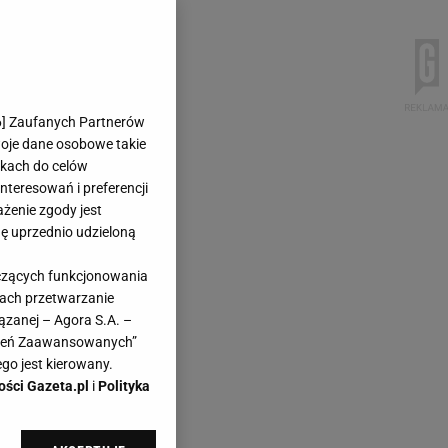
6
] Zaufanych Partnerów
woje dane osobowe takie
likach do celów
teresowań i preferencji
ażenie zgody jest
dę uprzednio udzieloną
yczących funkcjonowania
kach przetwarzanie
ązanej – Agora S.A. –
awień Zaawansowanych”
go jest kierowany.
ości Gazeta.pl
i
Polityka