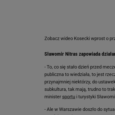
Zobacz wideo
Kosecki wprost o prz
Sławomir Nitras zapowiada działan
- To, co się stało dzień przed me
publiczna to wiedziała, to jest rz
przynajmniej niektórzy, do ustawe
subkultura, tak mają, trudno to tr
minister
sportu
i turystyki Sławom
- Ale w Warszawie doszło do sytuacj