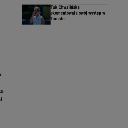
Tak Chwalińska
skomentowała swój występ w
Toronto
a
ka
ł