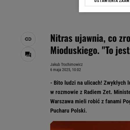
USTAWIENIA ZAA
Klikając „Akceptuję” wyra
Zaufanych Partnerów i A
dotyczące plików cookie,
odnośnik „Ustawienia pr
plików cookie możliwa je
Nitras ujawnia, co zro
My, nasi Zaufani Partne
Mioduskiego. "To jes
Użycie dokładnych danych
Przechowywanie informacji
badnie odbiorców i uleps
Jakub Trochimowicz
6 maja 2025, 10:02
- Bito ludzi na ulicach! Zwykłych 
w rozmowie z Radiem Zet. Minister
Warszawa mieli robić z fanami Pogo
Pucharu Polski.