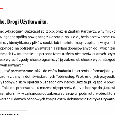
ko, Drogi Użytkowniku,
jąc „Akceptuję”, Gazeta.pl sp. z o.o. oraz jej Zaufani Partnerzy, w tym [
67
.A. będąca spółką powiązaną z Gazeta.pl sp. z o.o., będą przetwarzać T
ail czy identyfikatory plików cookie lub inne informacje zapisane w tych p
gólności na potrzeby wyświetlania reklam dopasowanych do Twoich zain
acjach i w Internecie lub personalizacji treści w nich wyświetlanych. Wyr
cesz wyrazić zgody, chcesz ograniczyć jej zakres lub chcesz wycofać zgo
aawansowanych”.
 być przetwarzane także do celów badania i mierzenia informacji dot
 łączone z danymi dot. świadczonych Tobie usług. W określonych przypad
i odbywa się w oparciu o uzasadniony interes Gazeta.pl, jej spółki powi
. Takiemu przetwarzaniu możesz się sprzeciwić, przechodząc do „Ust
nistratorem – w zależności od zakresu sprzeciwu i podmiotu, wobec które
etwarzaniu danych osobowych znajdziesz w dokumencie
Polityka Prywatn