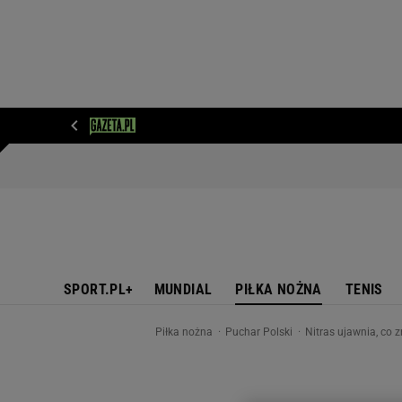
WIADOMOŚCI
NEXT
SPORT
PLOTEK
D
SPORT.PL+
MUNDIAL
PIŁKA NOŻNA
TENIS
Piłka nożna
Puchar Polski
Nitras ujawnia, co z