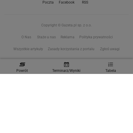
Poczta
Facebook
RSS
Copyright © Gazeta.pl sp. z o.o.
O Nas
Staże u nas
Reklama
Polityka prywatności
Wszystkie artykuły
Zasady korzystania z portalu
Zgłoś uwagi
Ustawienia prywatności
Powrót
Terminarz/Wyniki
Tabela
Właściciel niniejszego serwisu nie wyraża zgody na zwielokrotnianie ani inne
korzystanie z utworów rozpowszechnionych w tym serwisie, w celu
eksploracji tekstów i danych. Więcej informacji w
zastrzeżeniu dot. eksploracji tekstów i danych
Treści z
serwisów internetowych Grupy Wyborcza.pl
oraz serwisu tokfm.pl
prezentujemy w ramach komercyjnej współpracy z ich wydawcami:
Wyborcza sp. z o.o. oraz Grupą Radiową Agory sp. z o.o.
Wybrane treści z serwisu Sport.pl są dostępne po wykupieniu płatnej
subskrypcji