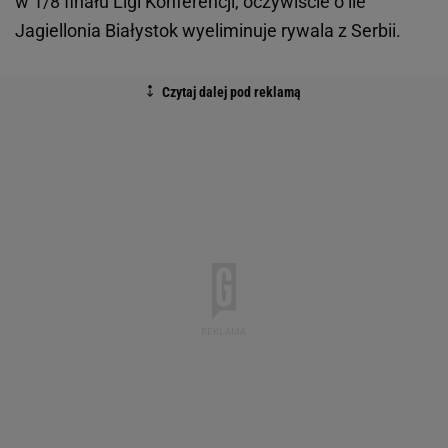
w 1/8 finału Ligi Konferencji, oczywiście o ile
Jagiellonia Białystok wyeliminuje rywala z Serbii.