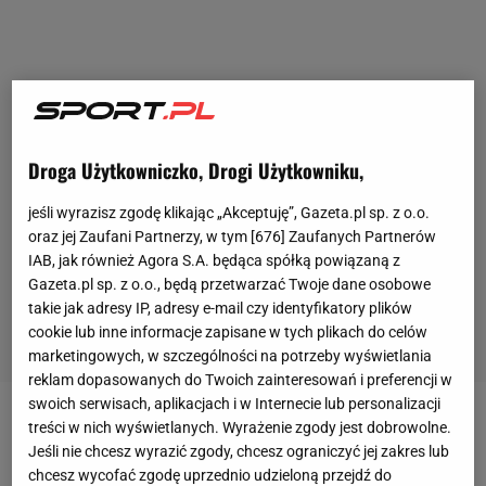
Droga Użytkowniczko, Drogi Użytkowniku,
jeśli wyrazisz zgodę klikając „Akceptuję”, Gazeta.pl sp. z o.o.
oraz jej Zaufani Partnerzy, w tym [
676
] Zaufanych Partnerów
IAB, jak również Agora S.A. będąca spółką powiązaną z
Gazeta.pl sp. z o.o., będą przetwarzać Twoje dane osobowe
takie jak adresy IP, adresy e-mail czy identyfikatory plików
cookie lub inne informacje zapisane w tych plikach do celów
marketingowych, w szczególności na potrzeby wyświetlania
reklam dopasowanych do Twoich zainteresowań i preferencji w
swoich serwisach, aplikacjach i w Internecie lub personalizacji
treści w nich wyświetlanych. Wyrażenie zgody jest dobrowolne.
Legia
Warszawa -
Jagiellonia
Białystok, Pogoń
Jeśli nie chcesz wyrazić zgody, chcesz ograniczyć jej zakres lub
Szczecin - Piast Gliwice, Polonia Warszawa
chcesz wycofać zgodę uprzednio udzieloną przejdź do