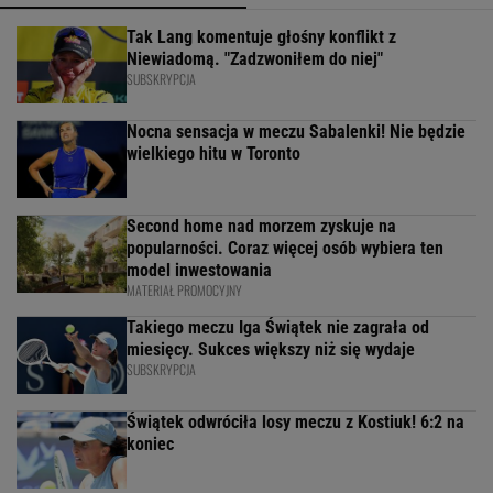
Tak Lang komentuje głośny konflikt z
Niewiadomą. "Zadzwoniłem do niej"
SUBSKRYPCJA
Nocna sensacja w meczu Sabalenki! Nie będzie
wielkiego hitu w Toronto
Second home nad morzem zyskuje na
popularności. Coraz więcej osób wybiera ten
model inwestowania
MATERIAŁ PROMOCYJNY
Takiego meczu Iga Świątek nie zagrała od
miesięcy. Sukces większy niż się wydaje
SUBSKRYPCJA
Świątek odwróciła losy meczu z Kostiuk! 6:2 na
koniec