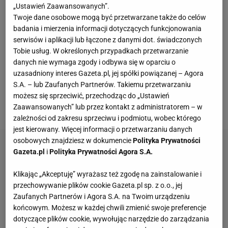
- Puszcza Niepołomice oraz Ruch Chorzów - Korona
„Ustawień Zaawansowanych”.
Kielce. To właśnie cztery ćwierćfinały Pucharu Polski
Twoje dane osobowe mogą być przetwarzane także do celów
badania i mierzenia informacji dotyczących funkcjonowania
w sezonie 2024/25, które mają zostać rozegrane
serwisów i aplikacji lub łączone z danymi dot. świadczonych
pod koniec lutego bieżącego roku. To właśnie wtedy
Tobie usług. W określonych przypadkach przetwarzanie
poznamy cztery zespoły, które będą już tylko o krok
danych nie wymaga zgody i odbywa się w oparciu o
uzasadniony interes Gazeta.pl, jej spółki powiązanej – Agora
od gry na Stadionie Narodowym w Warszawie (o ile
S.A. – lub Zaufanych Partnerów. Takiemu przetwarzaniu
oczywiście PZPN przedłuży umowę z tym obiektem
możesz się sprzeciwić, przechodząc do „Ustawień
na rozgrywanie finałów Pucharu Polski).
Zaawansowanych” lub przez kontakt z administratorem – w
zależności od zakresu sprzeciwu i podmiotu, wobec którego
jest kierowany. Więcej informacji o przetwarzaniu danych
osobowych znajdziesz w dokumencie
Polityka Prywatności
Gazeta.pl
i
Polityka Prywatności Agora S.A.
Klikając „Akceptuję” wyrażasz też zgodę na zainstalowanie i
przechowywanie plików cookie Gazeta.pl sp. z o.o., jej
Zaufanych Partnerów i Agora S.A. na Twoim urządzeniu
końcowym. Możesz w każdej chwili zmienić swoje preferencje
dotyczące plików cookie, wywołując narzędzie do zarządzania