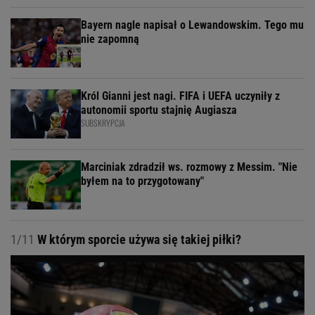
Bayern nagle napisał o Lewandowskim. Tego mu
nie zapomną
Król Gianni jest nagi. FIFA i UEFA uczyniły z
autonomii sportu stajnię Augiasza
SUBSKRYPCJA
Marciniak zdradził ws. rozmowy z Messim. "Nie
byłem na to przygotowany"
1/11
W którym sporcie używa się takiej piłki?