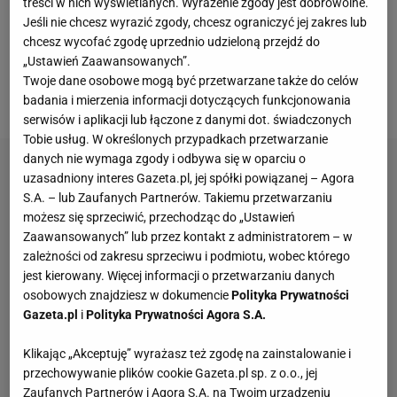
treści w nich wyświetlanych. Wyrażenie zgody jest dobrowolne.
Gustafssona prowadzili 1:0 po golu Efthymiosa
Jeśli nie chcesz wyrazić zgody, chcesz ograniczyć jej zakres lub
chcesz wycofać zgodę uprzednio udzieloną przejdź do
Koulourisa w 75. minucie w finale Pucharu
Polski
, ale
„Ustawień Zaawansowanych”.
w samej końcówce do wyrównania doprowadziła
Twoje dane osobowe mogą być przetwarzane także do celów
Eneko Satrustegui.
badania i mierzenia informacji dotyczących funkcjonowania
serwisów i aplikacji lub łączone z danymi dot. świadczonych
Tobie usług. W określonych przypadkach przetwarzanie
danych nie wymaga zgody i odbywa się w oparciu o
uzasadniony interes Gazeta.pl, jej spółki powiązanej – Agora
S.A. – lub Zaufanych Partnerów. Takiemu przetwarzaniu
możesz się sprzeciwić, przechodząc do „Ustawień
Zaawansowanych” lub przez kontakt z administratorem – w
zależności od zakresu sprzeciwu i podmiotu, wobec którego
jest kierowany. Więcej informacji o przetwarzaniu danych
osobowych znajdziesz w dokumencie
Polityka Prywatności
Gazeta.pl
i
Polityka Prywatności Agora S.A.
Klikając „Akceptuję” wyrażasz też zgodę na zainstalowanie i
przechowywanie plików cookie Gazeta.pl sp. z o.o., jej
Zaufanych Partnerów i Agora S.A. na Twoim urządzeniu