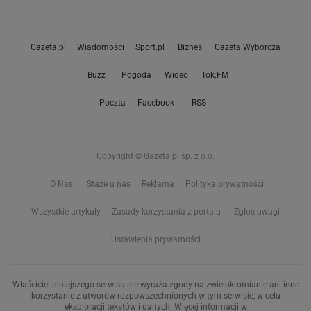
Gazeta.pl
Wiadomości
Sport.pl
Biznes
Gazeta Wyborcza
Buzz
Pogoda
Wideo
Tok.FM
Poczta
Facebook
RSS
Copyright © Gazeta.pl sp. z o.o.
O Nas
Staże u nas
Reklama
Polityka prywatności
Wszystkie artykuły
Zasady korzystania z portalu
Zgłoś uwagi
Ustawienia prywatności
Właściciel niniejszego serwisu nie wyraża zgody na zwielokrotnianie ani inne
korzystanie z utworów rozpowszechnionych w tym serwisie, w celu
eksploracji tekstów i danych. Więcej informacji w