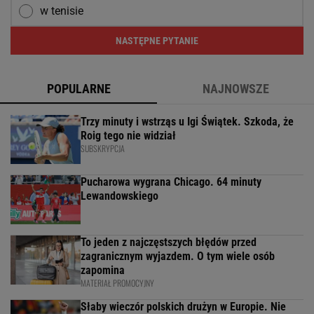
w tenisie
NASTĘPNE PYTANIE
POPULARNE
NAJNOWSZE
Trzy minuty i wstrząs u Igi Świątek. Szkoda, że
Roig tego nie widział
SUBSKRYPCJA
Pucharowa wygrana Chicago. 64 minuty
Lewandowskiego
To jeden z najczęstszych błędów przed
zagranicznym wyjazdem. O tym wiele osób
zapomina
MATERIAŁ PROMOCYJNY
Słaby wieczór polskich drużyn w Europie. Nie