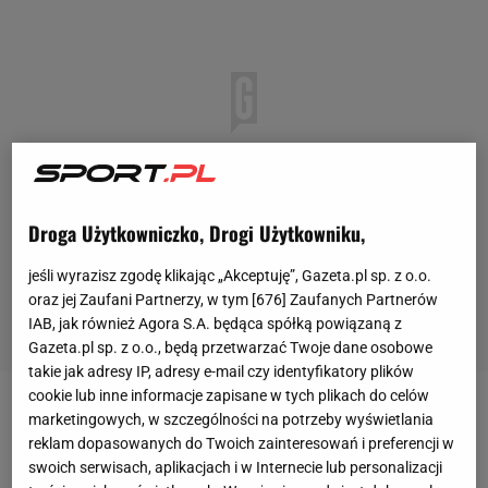
Droga Użytkowniczko, Drogi Użytkowniku,
jeśli wyrazisz zgodę klikając „Akceptuję”, Gazeta.pl sp. z o.o.
oraz jej Zaufani Partnerzy, w tym [
676
] Zaufanych Partnerów
IAB, jak również Agora S.A. będąca spółką powiązaną z
Gazeta.pl sp. z o.o., będą przetwarzać Twoje dane osobowe
takie jak adresy IP, adresy e-mail czy identyfikatory plików
cookie lub inne informacje zapisane w tych plikach do celów
Do samego końca wydawało się, że Pogoń Szczecin
marketingowych, w szczególności na potrzeby wyświetlania
reklam dopasowanych do Twoich zainteresowań i preferencji w
będzie mogła cieszyć się ze swojego pierwszego
swoich serwisach, aplikacjach i w Internecie lub personalizacji
trofeum w 76-letniej historii. Podopieczni Jensa