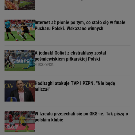
Internet aż płonie po tym, co stało się w finale
Pucharu Polski. Wskazano winnych
A jednak! Goliat z ekstraklasy został
pośmiewiskiem piłkarskiej Polski
SUBSKRYPCJA
Haditaghi atakuje TVP i PZPN. "Nie będę
milczał"
W Izrealu przejechali się po GKS-ie. Tak piszą o
polskim klubie