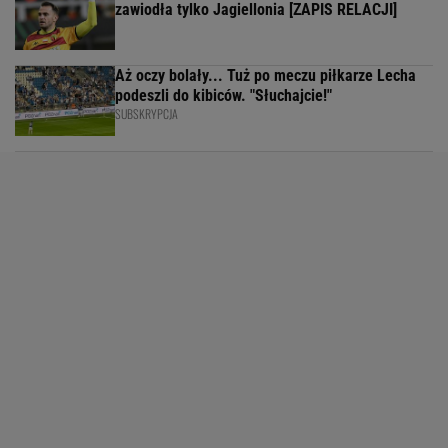
zawiodła tylko Jagiellonia [ZAPIS RELACJI]
Aż oczy bolały... Tuż po meczu piłkarze Lecha
podeszli do kibiców. "Słuchajcie!"
SUBSKRYPCJA