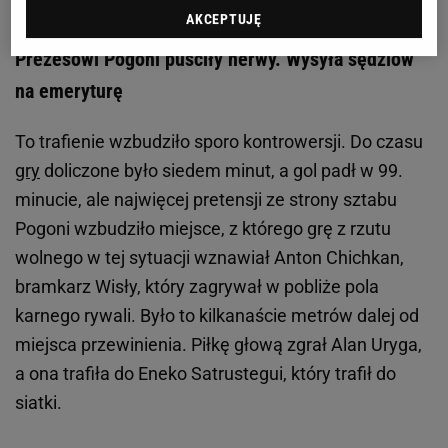
AKCEPTUJĘ
Prezesowi Pogoni puściły nerwy. Wysyła sędziów
na emeryturę
To trafienie wzbudziło sporo kontrowersji. Do czasu
gry
doliczone było siedem minut, a gol padł w 99.
minucie, ale najwięcej pretensji ze strony sztabu
Pogoni wzbudziło miejsce, z którego grę z rzutu
wolnego w tej sytuacji wznawiał Anton Chichkan,
bramkarz Wisły, który zagrywał w pobliże pola
karnego rywali. Było to kilkanaście metrów dalej od
miejsca przewinienia. Piłkę głową zgrał Alan Uryga,
a ona trafiła do Eneko Satrustegui, który trafił do
siatki.