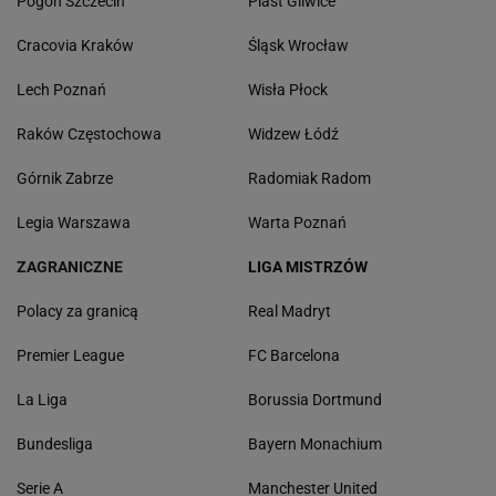
Pogoń Szczecin
Piast Gliwice
Cracovia Kraków
Śląsk Wrocław
Lech Poznań
Wisła Płock
Raków Częstochowa
Widzew Łódź
Górnik Zabrze
Radomiak Radom
Legia Warszawa
Warta Poznań
ZAGRANICZNE
LIGA MISTRZÓW
Polacy za granicą
Real Madryt
Premier League
FC Barcelona
La Liga
Borussia Dortmund
Bundesliga
Bayern Monachium
Serie A
Manchester United