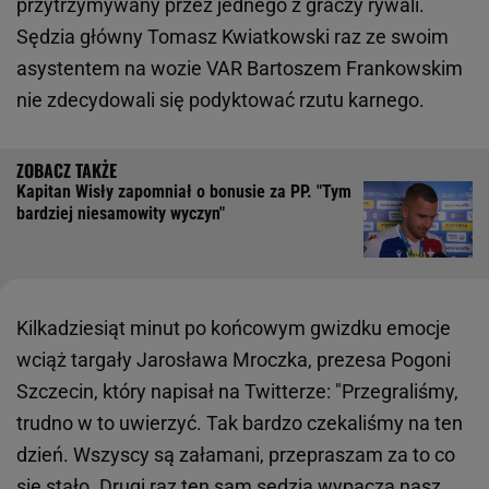
przytrzymywany przez jednego z graczy rywali.
Sędzia główny Tomasz Kwiatkowski raz ze swoim
asystentem na wozie VAR Bartoszem Frankowskim
nie zdecydowali się podyktować rzutu karnego.
Kapitan Wisły zapomniał o bonusie za PP. "Tym
bardziej niesamowity wyczyn"
Kilkadziesiąt minut po końcowym gwizdku emocje
wciąż targały Jarosława Mroczka, prezesa Pogoni
Szczecin, który napisał na Twitterze: "Przegraliśmy,
trudno w to uwierzyć. Tak bardzo czekaliśmy na ten
dzień. Wszyscy są załamani, przepraszam za to co
się stało. Drugi raz ten sam sędzia wypacza nasz