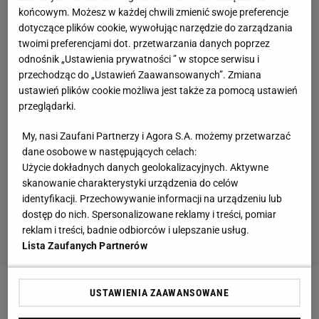
końcowym. Możesz w każdej chwili zmienić swoje preferencje
dotyczące plików cookie, wywołując narzędzie do zarządzania
twoimi preferencjami dot. przetwarzania danych poprzez
odnośnik „Ustawienia prywatności ” w stopce serwisu i
przechodząc do „Ustawień Zaawansowanych”. Zmiana
ustawień plików cookie możliwa jest także za pomocą ustawień
przeglądarki.
My, nasi Zaufani Partnerzy i Agora S.A. możemy przetwarzać
dane osobowe w następujących celach:
Użycie dokładnych danych geolokalizacyjnych. Aktywne
skanowanie charakterystyki urządzenia do celów
identyfikacji. Przechowywanie informacji na urządzeniu lub
dostęp do nich. Spersonalizowane reklamy i treści, pomiar
reklam i treści, badnie odbiorców i ulepszanie usług.
Lista Zaufanych Partnerów
USTAWIENIA ZAAWANSOWANE
Zobacz wideo
Kamil Grosicki jest nakręcony. Będzie
chciał sam wygrać mecz