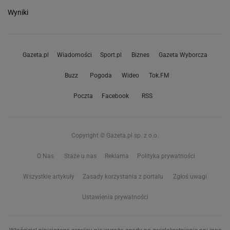
Wyniki
Gazeta.pl
Wiadomości
Sport.pl
Biznes
Gazeta Wyborcza
Buzz
Pogoda
Wideo
Tok.FM
Poczta
Facebook
RSS
Copyright © Gazeta.pl sp. z o.o.
O Nas
Staże u nas
Reklama
Polityka prywatności
Wszystkie artykuły
Zasady korzystania z portalu
Zgłoś uwagi
Ustawienia prywatności