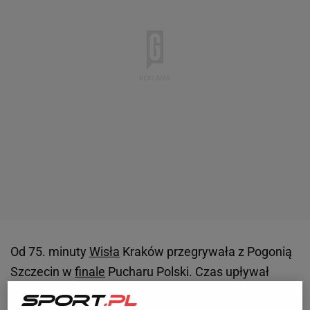
Od 75. minuty
Wisła
Kraków przegrywała z Pogonią
Szczecin w
finale
Pucharu Polski. Czas upływał
nieubłaganie, a przedstawiciel ekstraklasy był coraz