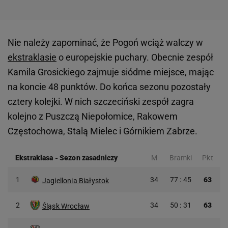
Nie należy zapominać, że Pogoń wciąż walczy w
ekstraklasie
o europejskie puchary. Obecnie zespół
Kamila Grosickiego zajmuje siódme miejsce, mając
na koncie 48 punktów. Do końca sezonu pozostały
cztery kolejki. W nich szczeciński zespół zagra
kolejno z Puszczą Niepołomice, Rakowem
Częstochowa, Stalą Mielec i Górnikiem Zabrze.
Ekstraklasa
-
Sezon zasadniczy
M
Bramki
Pkt
1
34
77 : 45
63
Jagiellonia Białystok
2
34
50 : 31
63
Śląsk Wrocław