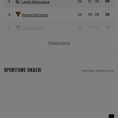
3
34
51 : 39
59
Legia Warszawa
4
34
59 : 38
55
Pogoń Szczecin
5
34
47 : 41
53
Lech Poznań
Pokaż więcej