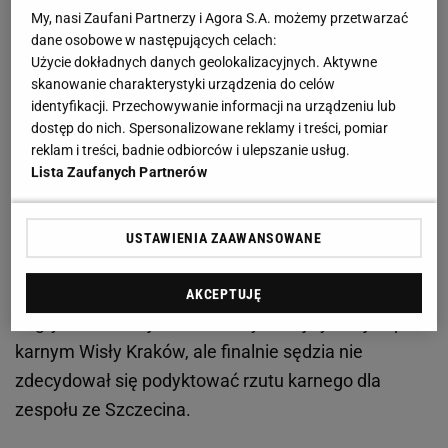
Zobacz wideo
Michał Probierz odpowiada na głośny
My, nasi Zaufani Partnerzy i Agora S.A. możemy przetwarzać
tekst Sport.pl. Mocna polemika. "Dobrze, że się
dane osobowe w następujących celach:
prześlizgnęliśmy"
Użycie dokładnych danych geolokalizacyjnych. Aktywne
skanowanie charakterystyki urządzenia do celów
identyfikacji. Przechowywanie informacji na urządzeniu lub
Grosicki bije się w pierś po finale Pucharu Polski.
dostęp do nich. Spersonalizowane reklamy i treści, pomiar
reklam i treści, badnie odbiorców i ulepszanie usług.
"Wisła była lepszym zespołem"
Lista Zaufanych Partnerów
Pogoń nie zdołała się już podnieść po dwóch
niespodziewanych ciosach.
Piłkarze
Jensa
USTAWIENIA ZAAWANSOWANE
Gustafssona rozpaczliwie próbowali strzelić drugą
bramkę, jednak nie mogli się otrząsnąć. Pod koniec
AKCEPTUJĘ
dogrywki doszło jeszcze do stykowej sytuacji w polu
karnym Wisły Kraków, ale finalnie sędzia nie
zdecydował się podyktować rzutu karnego dla
zespołu ze Szczecina.