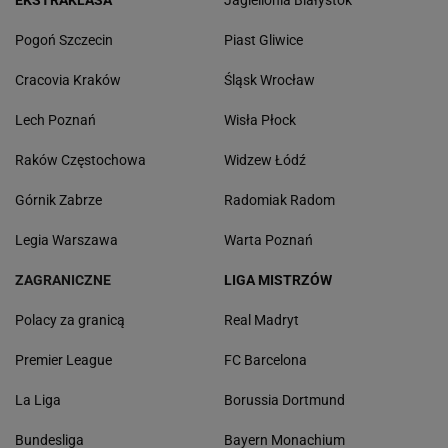
EKSTRAKLASA
Jagiellonia Białystok
Pogoń Szczecin
Piast Gliwice
Cracovia Kraków
Śląsk Wrocław
Lech Poznań
Wisła Płock
Raków Częstochowa
Widzew Łódź
Górnik Zabrze
Radomiak Radom
Legia Warszawa
Warta Poznań
ZAGRANICZNE
LIGA MISTRZÓW
Polacy za granicą
Real Madryt
Premier League
FC Barcelona
La Liga
Borussia Dortmund
Bundesliga
Bayern Monachium