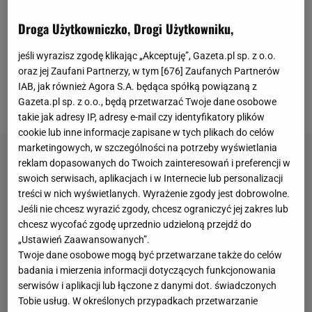
bliższy zgarnięcia tytułu. Kiedy regulaminowy czas
gry dobiegł końca, sędzia Tomasz Kwiatkowski
Droga Użytkowniczko, Drogi Użytkowniku,
doliczył siedem minut. Finalnie było ich nieco ponad
jeśli wyrazisz zgodę klikając „Akceptuję”, Gazeta.pl sp. z o.o.
osiem. W ostatnich sekundach Wisła doprowadziła
oraz jej Zaufani Partnerzy, w tym [
676
] Zaufanych Partnerów
do wyrównania po golu Eneko Satrusteguiego, a na
IAB, jak również Agora S.A. będąca spółką powiązaną z
początku dogrywki gola na 2:1 strzelił Angel Rodado.
Gazeta.pl sp. z o.o., będą przetwarzać Twoje dane osobowe
takie jak adresy IP, adresy e-mail czy identyfikatory plików
cookie lub inne informacje zapisane w tych plikach do celów
marketingowych, w szczególności na potrzeby wyświetlania
reklam dopasowanych do Twoich zainteresowań i preferencji w
swoich serwisach, aplikacjach i w Internecie lub personalizacji
treści w nich wyświetlanych. Wyrażenie zgody jest dobrowolne.
Jeśli nie chcesz wyrazić zgody, chcesz ograniczyć jej zakres lub
chcesz wycofać zgodę uprzednio udzieloną przejdź do
„Ustawień Zaawansowanych”.
Twoje dane osobowe mogą być przetwarzane także do celów
badania i mierzenia informacji dotyczących funkcjonowania
serwisów i aplikacji lub łączone z danymi dot. świadczonych
Tobie usług. W określonych przypadkach przetwarzanie