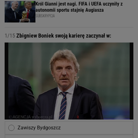
Król Gianni jest nagi. FIFA i UEFA uczyniły z
autonomii sportu stajnię Augiasza
SUBSKRYPCJA
1/15
Zbigniew Boniek swoją karierę zaczynał w:
Zawiszy Bydgoszcz