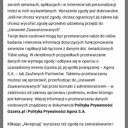
swoich serwisach, aplikacjach i w Internecie lub personalizacji
treści w nich wyświetlanych. Wyrażenie zgody jest dobrowolne.
Jeśli nie chcesz wyrazić zgody, chcesz ograniczyć jej zakres lub
chcesz wycofać zgodę uprzednio udzieloną przejdź do
„Ustawień Zaawansowanych”.
Twoje dane osobowe mogą być przetwarzane także do celów
badania i mierzenia informacji dotyczących funkcjonowania
serwisów i aplikacji lub łączone z danymi dot. świadczonych
Tobie usług. W określonych przypadkach przetwarzanie
danych nie wymaga zgody i odbywa się w oparciu o
uzasadniony interes Gazeta.pl, jej spółki powiązanej – Agora
S.A. – lub Zaufanych Partnerów. Takiemu przetwarzaniu
możesz się sprzeciwić, przechodząc do „Ustawień
Zaawansowanych” lub przez kontakt z administratorem – w
zależności od zakresu sprzeciwu i podmiotu, wobec którego
jest kierowany. Więcej informacji o przetwarzaniu danych
osobowych znajdziesz w dokumencie
Polityka Prywatności
Gazeta.pl
i
Polityka Prywatności Agora S.A.
Klikając „Akceptuję” wyrażasz też zgodę na zainstalowanie i