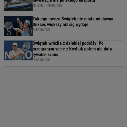
inwestycja dla polskiego eksportu
MATERIAŁ PROMOCYJNY
Takiego meczu Świątek nie miała od dawna.
Sukces większy niż się wydaje
SUBSKRYPCJA
Świątek wróciła z dalekiej podróży! Po
przegranym secie z Kostiuk potem nie dała
rywalce szans
SUBSKRYPCJA