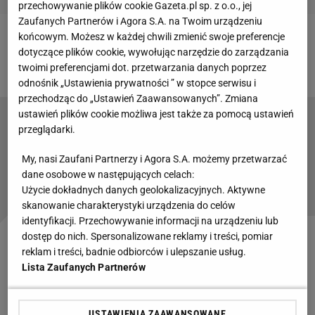
przechowywanie plików cookie Gazeta.pl sp. z o.o., jej
Zaufanych Partnerów i Agora S.A. na Twoim urządzeniu
końcowym. Możesz w każdej chwili zmienić swoje preferencje
Zobacz wideo
PZPN spełnił prośbę Michała
dotyczące plików cookie, wywołując narzędzie do zarządzania
Probierza. "Dokumenty są analizowane"
twoimi preferencjami dot. przetwarzania danych poprzez
odnośnik „Ustawienia prywatności ” w stopce serwisu i
przechodząc do „Ustawień Zaawansowanych”. Zmiana
ustawień plików cookie możliwa jest także za pomocą ustawień
przeglądarki.
Specjalny plan Barcelony na zatrzymanie
diamentu. Użyją specjalnej formuły
My, nasi Zaufani Partnerzy i Agora S.A. możemy przetwarzać
dane osobowe w następujących celach:
Użycie dokładnych danych geolokalizacyjnych. Aktywne
Czytaj także:
skanowanie charakterystyki urządzenia do celów
identyfikacji. Przechowywanie informacji na urządzeniu lub
dostęp do nich. Spersonalizowane reklamy i treści, pomiar
"Procedury dotyczące zapewnienia bezpieczeństwa
reklam i treści, badnie odbiorców i ulepszanie usług.
w trakcie meczu zostały opracowane na podstawie
Lista Zaufanych Partnerów
ogólnych przepisów prawa. Obecni na terenie
imprezy masowej funkcjonariusze będą
USTAWIENIA ZAAWANSOWANE