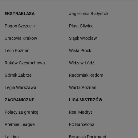
EKSTRAKLASA
Jagiellonia Białystok
Pogoń Szczecin
Piast Gliwice
Cracovia Kraków
Śląsk Wrocław
Lech Poznań
Wisła Płock
Raków Częstochowa
Widzew Łódź
Górnik Zabrze
Radomiak Radom
Legia Warszawa
Warta Poznań
ZAGRANICZNE
LIGA MISTRZÓW
Polacy za granicą
Real Madryt
Premier League
FC Barcelona
La Liga
Borussia Dortmund