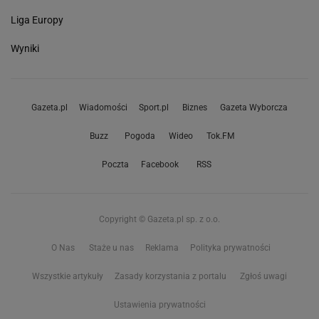
Liga Europy
Wyniki
Gazeta.pl
Wiadomości
Sport.pl
Biznes
Gazeta Wyborcza
Buzz
Pogoda
Wideo
Tok.FM
Poczta
Facebook
RSS
Copyright © Gazeta.pl sp. z o.o.
O Nas
Staże u nas
Reklama
Polityka prywatności
Wszystkie artykuły
Zasady korzystania z portalu
Zgłoś uwagi
Ustawienia prywatności