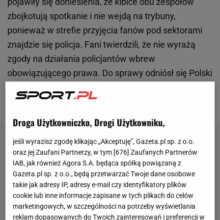
pojawiły się doniesienia, że kibice obu zespołów
zbojkotują spotkanie i nie wejdą na trybuny,
ponieważ w strefie przyjęcia fanów pod sektorami
znajdzie się policja. Fani twierdzili, że nie wyrażą
zgody na działania policjantów wbrew
obowiązującego prawa. Do sprawy odniósł się Polski
Związek Piłki Nożnej, który wysłał oświadczenie
portalowi WP SportoweFakty.
Droga Użytkowniczko, Drogi Użytkowniku,
jeśli wyrazisz zgodę klikając „Akceptuję”, Gazeta.pl sp. z o.o.
oraz jej Zaufani Partnerzy, w tym [
676
] Zaufanych Partnerów
IAB, jak również Agora S.A. będąca spółką powiązaną z
Gazeta.pl sp. z o.o., będą przetwarzać Twoje dane osobowe
takie jak adresy IP, adresy e-mail czy identyfikatory plików
cookie lub inne informacje zapisane w tych plikach do celów
marketingowych, w szczególności na potrzeby wyświetlania
reklam dopasowanych do Twoich zainteresowań i preferencji w