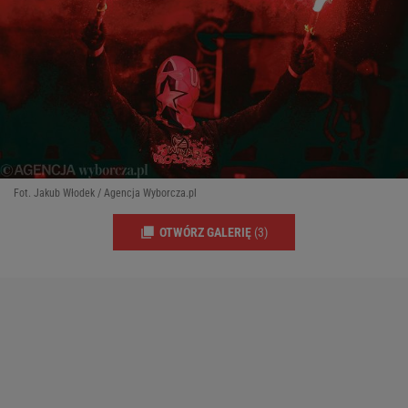
Fot. Jakub Włodek / Agencja Wyborcza.pl
OTWÓRZ GALERIĘ
(3)