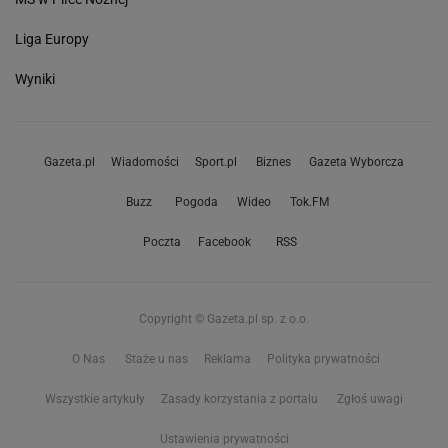
Liga Europy
Wyniki
Gazeta.pl
Wiadomości
Sport.pl
Biznes
Gazeta Wyborcza
Buzz
Pogoda
Wideo
Tok.FM
Poczta
Facebook
RSS
Copyright © Gazeta.pl sp. z o.o.
O Nas
Staże u nas
Reklama
Polityka prywatności
Wszystkie artykuły
Zasady korzystania z portalu
Zgłoś uwagi
Ustawienia prywatności