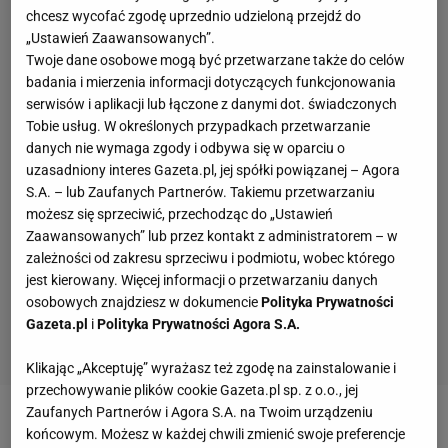
chcesz wycofać zgodę uprzednio udzieloną przejdź do
„Ustawień Zaawansowanych”.
Twoje dane osobowe mogą być przetwarzane także do celów
badania i mierzenia informacji dotyczących funkcjonowania
serwisów i aplikacji lub łączone z danymi dot. świadczonych
Tobie usług. W określonych przypadkach przetwarzanie
danych nie wymaga zgody i odbywa się w oparciu o
uzasadniony interes Gazeta.pl, jej spółki powiązanej – Agora
S.A. – lub Zaufanych Partnerów. Takiemu przetwarzaniu
możesz się sprzeciwić, przechodząc do „Ustawień
Zaawansowanych” lub przez kontakt z administratorem – w
zależności od zakresu sprzeciwu i podmiotu, wobec którego
jest kierowany. Więcej informacji o przetwarzaniu danych
osobowych znajdziesz w dokumencie
Polityka Prywatności
Gazeta.pl
i
Polityka Prywatności Agora S.A.
Klikając „Akceptuję” wyrażasz też zgodę na zainstalowanie i
przechowywanie plików cookie Gazeta.pl sp. z o.o., jej
Zaufanych Partnerów i Agora S.A. na Twoim urządzeniu
Zobacz wideo
Tajny plan Probierza. "Rozpuszczanie
końcowym. Możesz w każdej chwili zmienić swoje preferencje