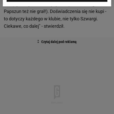
lidze
); jak to jest w europejskich pucharach (gdzie
Papszun też nie grał!). Doświadczenia się nie kupi -
to dotyczy każdego w klubie, nie tylko Szwargi.
Ciekawe, co dalej" - stwierdził.