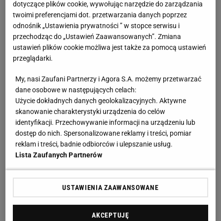
dotyczące plików cookie, wywołując narzędzie do zarządzania
mgły, żeby namieszać w głowie przeciwnika"
twoimi preferencjami dot. przetwarzania danych poprzez
odnośnik „Ustawienia prywatności ” w stopce serwisu i
Eksperci ocenili Raków Częstochowa.
przechodząc do „Ustawień Zaawansowanych”. Zmiana
ustawień plików cookie możliwa jest także za pomocą ustawień
"Doświadczenia się nie kupi"
przeglądarki.
W mediach społecznościowych od razu pojawiły się
My, nasi Zaufani Partnerzy i Agora S.A. możemy przetwarzać
opinie ekspertów, którzy zwrócili uwagę na
dane osobowe w następujących celach:
Użycie dokładnych danych geolokalizacyjnych. Aktywne
odpadnięcie drużyny, która przez ostatnie trzy lata
skanowanie charakterystyki urządzenia do celów
fantastycznie spisywała się w Pucharze Polski.
identyfikacji. Przechowywanie informacji na urządzeniu lub
dostęp do nich. Spersonalizowane reklamy i treści, pomiar
"Nie jest łatwo po Papszunie, nie jest też łatwo,
reklam i treści, badnie odbiorców i ulepszanie usług.
Lista Zaufanych Partnerów
grając w pucharach całą rundę. Raków jako klub
dostaje solidną lekcję, której nie miał szans mieć
wcześniej" - ocenił Jakub Seweryn ze Sport.pl.
USTAWIENIA ZAAWANSOWANE
"Raków Częstochowa wjechał jesienią w nieznane:
co będzie bez Papszuna (ostatnio bez niego grali w II
AKCEPTUJĘ