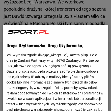
wyższość
Legii Warszawa
. We wtorkowe
popołudnie drużyna, której trenerem od tego sezonu
jest Dawid Szwarga przegrała 0:3 z Piastem Gliwice
w ćwierćfinale Pucharu Polski i tym samym odpadła
z rozgrywek.
Droga Użytkowniczko, Drogi Użytkowniku,
jeśli wyrazisz zgodę klikając „Akceptuję”, Gazeta.pl sp. z o.o.
oraz jej Zaufani Partnerzy, w tym [
676
] Zaufanych Partnerów
IAB, jak również Agora S.A. będąca spółką powiązaną z
Gazeta.pl sp. z o.o., będą przetwarzać Twoje dane osobowe
takie jak adresy IP, adresy e-mail czy identyfikatory plików
cookie lub inne informacje zapisane w tych plikach do celów
marketingowych, w szczególności na potrzeby wyświetlania
reklam dopasowanych do Twoich zainteresowań i preferencji w
swoich serwisach, aplikacjach i w Internecie lub personalizacji
treści w nich wyświetlanych. Wyrażenie zgody jest dobrowolne.
Jeśli nie chcesz wyrazić zgody, chcesz ograniczyć jej zakres lub