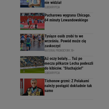
nie widział
SUBSKRYPCJA
Pucharowa wygrana Chicago.
64 minuty Lewandowskiego
Tysiące osób zrobi to we
wrześniu. Powód może cię
zaskoczyć
MATERIAŁ PROMOCYJNY, 18+
Aż oczy bolały... Tuż po
meczu piłkarze Lecha podeszli
do kibiców. "Słuchajcie!"
SUBSKRYPCJA
Tichonow grzmi: Z Polakami
należy postąpić dokładnie tak
samo