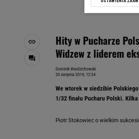
USTAWIENIA ZAA
Klikając „Akceptuję” wyra
Zaufanych Partnerów i A
dotyczące plików cookie,
odnośnik „Ustawienia pr
plików cookie możliwa je
Hity w Pucharze Pols
My, nasi Zaufani Partne
Widzew z liderem ek
Użycie dokładnych danych
Przechowywanie informacji
badnie odbiorców i uleps
Dominik Wardzichowski
20 sierpnia 2019, 12:34
We wtorek w siedzibie Polskiego
1/32 finału Pucharu Polski. Kilk
Piotr Stokowiec o wielkim sukcesi