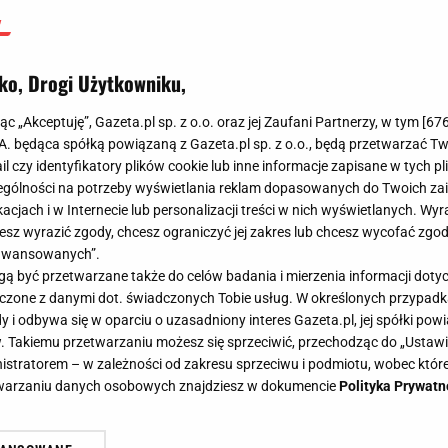
ko, Drogi Użytkowniku,
jąc „Akceptuję”, Gazeta.pl sp. z o.o. oraz jej Zaufani Partnerzy, w tym [
67
.A. będąca spółką powiązaną z Gazeta.pl sp. z o.o., będą przetwarzać T
ail czy identyfikatory plików cookie lub inne informacje zapisane w tych p
gólności na potrzeby wyświetlania reklam dopasowanych do Twoich zain
acjach i w Internecie lub personalizacji treści w nich wyświetlanych. Wyr
cesz wyrazić zgody, chcesz ograniczyć jej zakres lub chcesz wycofać zgo
aawansowanych”.
 być przetwarzane także do celów badania i mierzenia informacji dot
 łączone z danymi dot. świadczonych Tobie usług. W określonych przypad
i odbywa się w oparciu o uzasadniony interes Gazeta.pl, jej spółki powi
. Takiemu przetwarzaniu możesz się sprzeciwić, przechodząc do „Ust
nistratorem – w zależności od zakresu sprzeciwu i podmiotu, wobec które
etwarzaniu danych osobowych znajdziesz w dokumencie
Polityka Prywatn