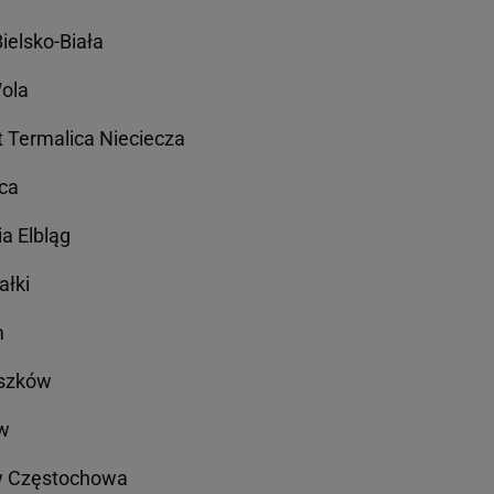
ielsko-Biała
Wola
t Termalica Nieciecza
ica
ia Elbląg
ałki
m
uszków
ów
ów Częstochowa