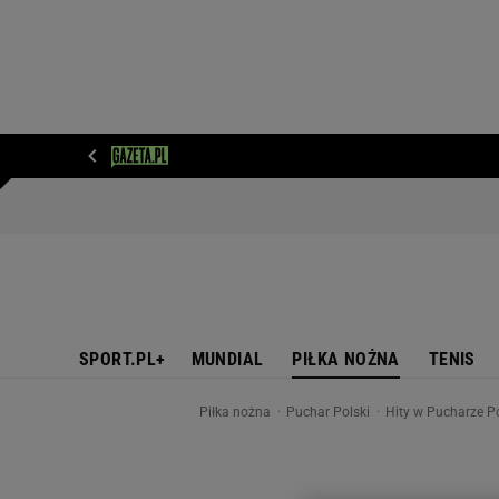
WIADOMOŚCI
NEXT
SPORT
PLOTEK
D
SPORT.PL+
MUNDIAL
PIŁKA NOŻNA
TENIS
Piłka nożna
Puchar Polski
Hity w Pucharze Pol