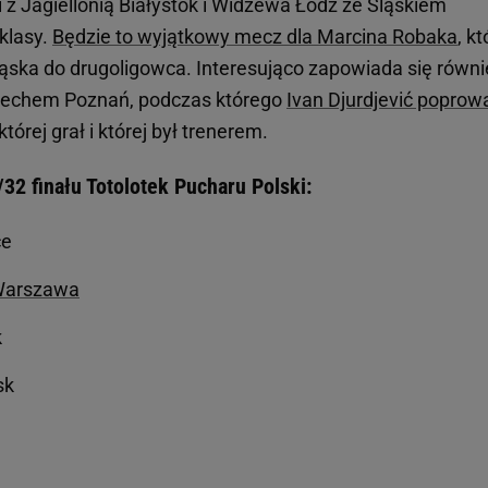
 z Jagiellonią Białystok i Widzewa Łódź ze Śląskiem
aklasy.
Będzie to wyjątkowy mecz dla Marcina Robaka
, kt
ąska do drugoligowca. Interesująco zapowiada się równi
 Lechem Poznań, podczas którego
Ivan Djurdjević poprow
 której grał i której był trenerem.
/32 finału Totolotek Pucharu Polski:
ce
Warszawa
k
sk