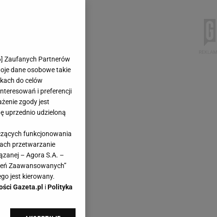
6
] Zaufanych Partnerów
woje dane osobowe takie
likach do celów
teresowań i preferencji
ażenie zgody jest
dę uprzednio udzieloną
yczących funkcjonowania
kach przetwarzanie
ązanej – Agora S.A. –
awień Zaawansowanych”
go jest kierowany.
ości Gazeta.pl
i
Polityka