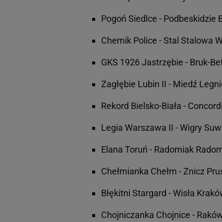
Pogoń Siedlce - Podbeskidzie B
Chemik Police - Stal Stalowa 
GKS 1926 Jastrzębie - Bruk-Be
Zagłębie Lubin II - Miedź Legn
Rekord Bielsko-Biała - Concord
Legia Warszawa II - Wigry Suw
Elana Toruń - Radomiak Rado
Chełmianka Chełm - Znicz Pr
Błękitni Stargard - Wisła Krak
Chojniczanka Chojnice - Rak