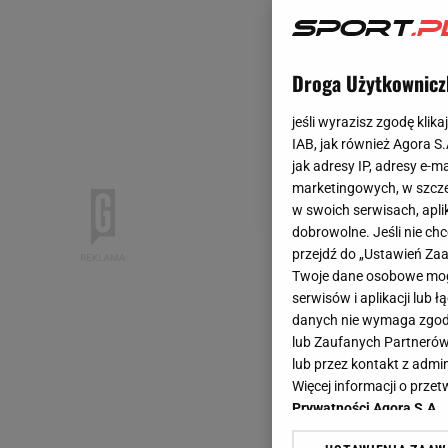
Droga Użytkownicz
jeśli wyrazisz zgodę klika
IAB, jak również Agora S
jak adresy IP, adresy e-m
marketingowych, w szcze
w swoich serwisach, aplik
dobrowolne. Jeśli nie ch
przejdź do „Ustawień Z
Twoje dane osobowe mogą
serwisów i aplikacji lub
danych nie wymaga zgody 
lub Zaufanych Partnerów
lub przez kontakt z admi
Więcej informacji o prz
Prywatności Agora S.A.