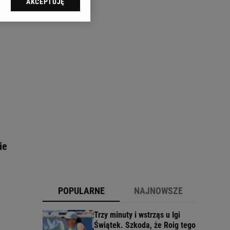
AKCEPTUJĘ
l sp. z o.o., jej
ić swoje preferencje
arzania danych poprzez
ych”. Zmiana ustawień
ach:
 celów identyfikacji.
omiar reklam i treści,
ie
POPULARNE
NAJNOWSZE
Trzy minuty i wstrząs u Igi
Świątek. Szkoda, że Roig tego