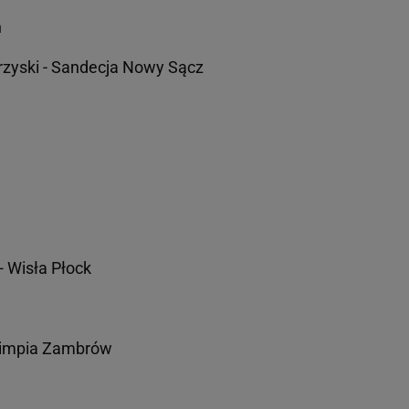
n
zyski - Sandecja Nowy Sącz
 Wisła Płock
Olimpia Zambrów