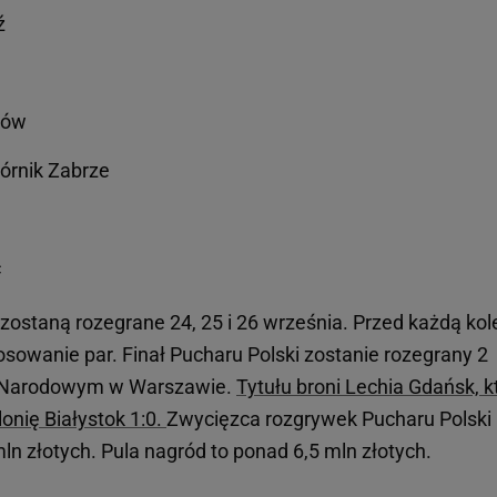
ź
tów
Górnik Zabrze
c
zostaną rozegrane 24, 25 i 26 września. Przed każdą kol
sowanie par. Finał Pucharu Polski zostanie rozegrany 2
E Narodowym w Warszawie.
Tytułu broni Lechia Gdańsk, k
onię Białystok 1:0.
Zwycięzca rozgrywek Pucharu Polski
n złotych. Pula nagród to ponad 6,5 mln złotych.