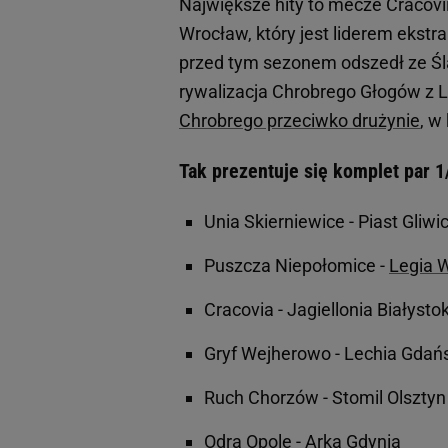
Największe hity to mecze Cracovii
Wrocław, który jest liderem ekstr
przed tym sezonem odszedł ze Śl
rywalizacja Chrobrego Głogów z
Chrobrego przeciwko drużynie
, w
Tak prezentuje się komplet par 1
Unia Skierniewice - Piast Gliwi
Puszcza Niepołomice -
Legia 
Cracovia - Jagiellonia Białysto
Gryf Wejherowo - Lechia Gdań
Ruch Chorzów - Stomil Olsztyn
Odra Opole - Arka Gdynia