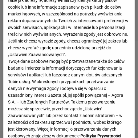
takie jak adresy IP, adresy e-mail czy identyfikatory plików
cookie lub inne informacje zapisane w tych plikach do celów
marketingowych, w szczególności na potrzeby wyświetlania
reklam dopasowanych do Twoich zainteresowań i preferencji w
swoich serwisach, aplikacjach i w Internecie lub personalizacji
treści w nich wyświetlanych. Wyrażenie zgody jest dobrowolne.
Jeśli nie chcesz wyrazić zgody, chcesz ograniczyć jej zakres lub
chcesz wycofać zgodę uprzednio udzieloną przejdź do
Lech
, który nie odniósł zwycięstwa od 12 sierpnia, w
„Ustawień Zaawansowanych”.
Twoje dane osobowe mogą być przetwarzane także do celów
meczu
z ŁKS-em miał szansę na bardzo oczekiwane
badania i mierzenia informacji dotyczących funkcjonowania
w Poznaniu przełamanie. Dodatkowo ŁKS przystąpił
serwisów i aplikacji lub łączone z danymi dot. świadczonych
do tego meczu w mocno rezerwowym składzie, ale
Tobie usług. W określonych przypadkach przetwarzanie
danych nie wymaga zgody i odbywa się w oparciu o
pierwsza połowa wcale nie wyglądała dobrze dla
uzasadniony interes Gazeta.pl, jej spółki powiązanej – Agora
drużyny z Poznania. Lech stwarzał sobie sytuacje
S.A. – lub Zaufanych Partnerów. Takiemu przetwarzaniu
tylko po indywidualnych błędach, a ŁKS też miał
możesz się sprzeciwić, przechodząc do „Ustawień
Zaawansowanych” lub przez kontakt z administratorem – w
kilka okazji do strzelenia bramki.
zależności od zakresu sprzeciwu i podmiotu, wobec którego
jest kierowany. Więcej informacji o przetwarzaniu danych
osobowych znajdziesz w dokumencie
Polityka Prywatności