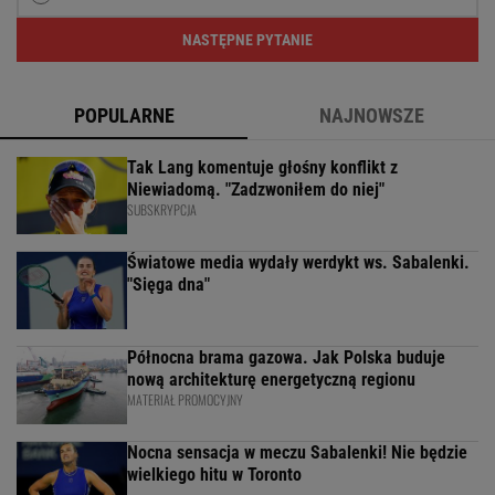
NASTĘPNE PYTANIE
POPULARNE
NAJNOWSZE
Tak Lang komentuje głośny konflikt z
Niewiadomą. "Zadzwoniłem do niej"
SUBSKRYPCJA
Światowe media wydały werdykt ws. Sabalenki.
"Sięga dna"
Północna brama gazowa. Jak Polska buduje
nową architekturę energetyczną regionu
MATERIAŁ PROMOCYJNY
Nocna sensacja w meczu Sabalenki! Nie będzie
wielkiego hitu w Toronto