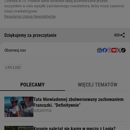
Dziękujemy za przeczytanie
Obserwuj nas
ŁKS Łódź
POLECAMY
WIĘCEJ TEMATÓW
Tata Niewiadomej zbulwersowany zachowaniem
Francuzki. "Definitywnie"
SUBSKRYPCJA
Koronie należał się karny w meczu z Legią?