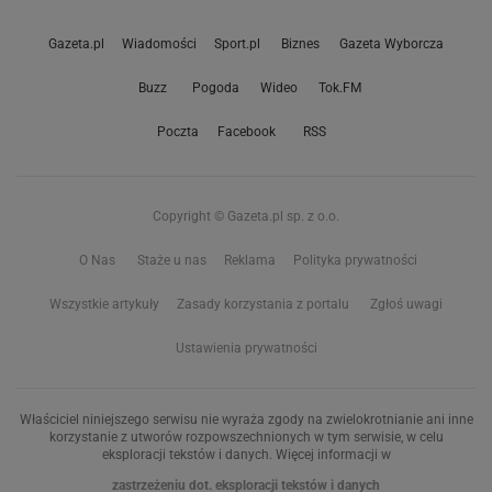
Gazeta.pl
Wiadomości
Sport.pl
Biznes
Gazeta Wyborcza
Buzz
Pogoda
Wideo
Tok.FM
Poczta
Facebook
RSS
Copyright © Gazeta.pl sp. z o.o.
O Nas
Staże u nas
Reklama
Polityka prywatności
Wszystkie artykuły
Zasady korzystania z portalu
Zgłoś uwagi
Ustawienia prywatności
Właściciel niniejszego serwisu nie wyraża zgody na zwielokrotnianie ani inne
korzystanie z utworów rozpowszechnionych w tym serwisie, w celu
eksploracji tekstów i danych. Więcej informacji w
zastrzeżeniu dot. eksploracji tekstów i danych