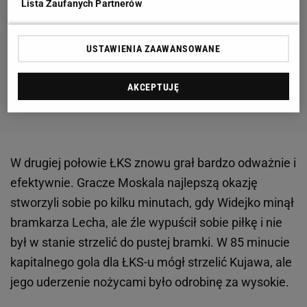
Lista Zaufanych Partnerów
USTAWIENIA ZAAWANSOWANE
AKCEPTUJĘ
W drugiej połowie ŁKS znowu grał bardzo odważnie i
efektywnie. Gracze Moskala najlepszą okazję
stworzyli sobie po kilku minutach, gdy Widejko minął
bramkarza Lecha, ale źle wypuścił sobie piłkę i nie
był w stanie strzelić do pustej bramki. W 85 minucie
kapitalnego gola dla ŁKS-u mógł strzelić Kujawa, ale
jego uderzenie nożycami było odrobinę za wysokie.