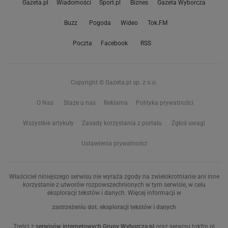
Gazeta.pl
Wiadomości
Sport.pl
Biznes
Gazeta Wyborcza
Buzz
Pogoda
Wideo
Tok.FM
Poczta
Facebook
RSS
Copyright © Gazeta.pl sp. z o.o.
O Nas
Staże u nas
Reklama
Polityka prywatności
Wszystkie artykuły
Zasady korzystania z portalu
Zgłoś uwagi
Ustawienia prywatności
Właściciel niniejszego serwisu nie wyraża zgody na zwielokrotnianie ani inne
korzystanie z utworów rozpowszechnionych w tym serwisie, w celu
eksploracji tekstów i danych. Więcej informacji w
zastrzeżeniu dot. eksploracji tekstów i danych
Treści z
serwisów internetowych Grupy Wyborcza.pl
oraz serwisu tokfm.pl