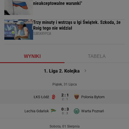
nieakceptowalne warunki"
Trzy minuty i wstrząs u Igi Świątek. Szkoda, że
Roig tego nie widział
SUBSKRYPCJA
WYNIKI
TABELA
1. Liga 2. Kolejka
Piątek, 31 Lipca
2 : 1
ŁKS Łódź
Polonia Bytom
2 : 1
0 : 3
Lechia Gdańsk
Warta Poznań
0 : 3
Sobota, 01 Sierpnia