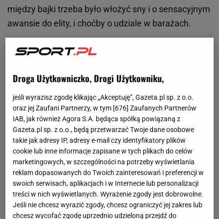
między bajki trzeba było włożyć sny i o sensacyjnym
awansie do elity, i choćby o udziale w barażach.
Droga Użytkowniczko, Drogi Użytkowniku,
jeśli wyrazisz zgodę klikając „Akceptuję”, Gazeta.pl sp. z o.o.
oraz jej Zaufani Partnerzy, w tym [
676
] Zaufanych Partnerów
IAB, jak również Agora S.A. będąca spółką powiązaną z
Gazeta.pl sp. z o.o., będą przetwarzać Twoje dane osobowe
takie jak adresy IP, adresy e-mail czy identyfikatory plików
cookie lub inne informacje zapisane w tych plikach do celów
marketingowych, w szczególności na potrzeby wyświetlania
reklam dopasowanych do Twoich zainteresowań i preferencji w
swoich serwisach, aplikacjach i w Internecie lub personalizacji
treści w nich wyświetlanych. Wyrażenie zgody jest dobrowolne.
Jeśli nie chcesz wyrazić zgody, chcesz ograniczyć jej zakres lub
chcesz wycofać zgodę uprzednio udzieloną przejdź do