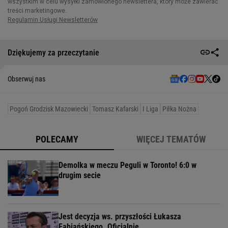
Dziękujemy za przeczytanie
Obserwuj nas
Pogoń Grodzisk Mazowiecki
Tomasz Kafarski
I Liga
Piłka Nożna
POLECAMY
WIĘCEJ TEMATÓW
Demolka w meczu Peguli w Toronto! 6:0 w
drugim secie
Jest decyzja ws. przyszłości Łukasza
Fabiańskiego. Oficjalnie