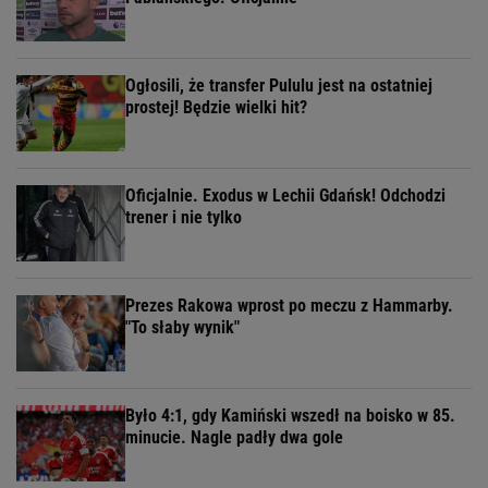
Ogłosili, że transfer Pululu jest na ostatniej
prostej! Będzie wielki hit?
Oficjalnie. Exodus w Lechii Gdańsk! Odchodzi
trener i nie tylko
Prezes Rakowa wprost po meczu z Hammarby.
"To słaby wynik"
Było 4:1, gdy Kamiński wszedł na boisko w 85.
minucie. Nagle padły dwa gole