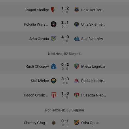
1 : 2
Pogoń Siedlce
Bruk-Bet Termalica Nieciecza
1 : 0
3 : 1
Polonia Warszawa
Unia Skierniewice
0 : 1
4 : 0
Arka Gdynia
Stal Rzeszów
1 : 0
Niedziela, 02 Sierpnia
0 : 2
Ruch Chorzów
Miedź Legnica
0 : 0
3 : 3
Stal Mielec
Podbeskidzie Bielsko-Biała
3 : 0
1 : 0
Pogoń Grodzisk Mazowiecki
Puszcza Niepołomice
1 : 0
Poniedziałek, 03 Sierpnia
0 : 1
Chrobry Głogów
Odra Opole
0 : 1