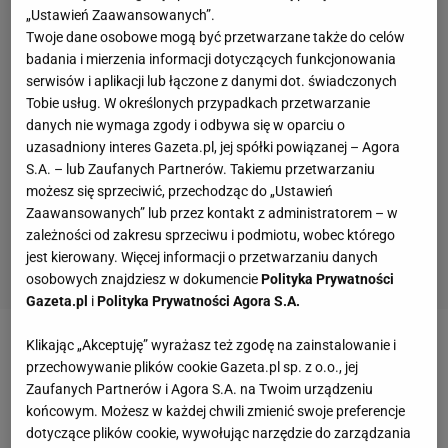
„Ustawień Zaawansowanych”.
Twoje dane osobowe mogą być przetwarzane także do celów
badania i mierzenia informacji dotyczących funkcjonowania
serwisów i aplikacji lub łączone z danymi dot. świadczonych
Tobie usług. W określonych przypadkach przetwarzanie
danych nie wymaga zgody i odbywa się w oparciu o
uzasadniony interes Gazeta.pl, jej spółki powiązanej – Agora
S.A. – lub Zaufanych Partnerów. Takiemu przetwarzaniu
możesz się sprzeciwić, przechodząc do „Ustawień
Zaawansowanych” lub przez kontakt z administratorem – w
zależności od zakresu sprzeciwu i podmiotu, wobec którego
jest kierowany. Więcej informacji o przetwarzaniu danych
osobowych znajdziesz w dokumencie
Polityka Prywatności
Gazeta.pl
i
Polityka Prywatności Agora S.A.
Klikając „Akceptuję” wyrażasz też zgodę na zainstalowanie i
Zobacz wideo
Kibice dali sygnał reprezentacji
przechowywanie plików cookie Gazeta.pl sp. z o.o., jej
Urbana. Wardzichowski: W 80. minucie wychodzili ze
Zaufanych Partnerów i Agora S.A. na Twoim urządzeniu
stadionu...
końcowym. Możesz w każdej chwili zmienić swoje preferencje
dotyczące plików cookie, wywołując narzędzie do zarządzania