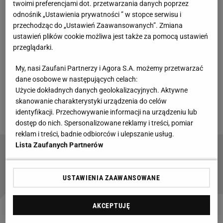
twoimi preferencjami dot. przetwarzania danych poprzez
Grodziszczanie zakończyli sezon na 11. miejscu, z
odnośnik „Ustawienia prywatności ” w stopce serwisu i
dala od strefy spadkowej. Jednak tak słaba gra
przechodząc do „Ustawień Zaawansowanych”. Zmiana
ustawień plików cookie możliwa jest także za pomocą ustawień
wiosną - zaledwie dwie wygrane i zdobycie tylko 12
przeglądarki.
punktów w piętnastu rozegranych spotkaniach -
sprawiła, że z posadą trenera pożegnał się Piotr
My, nasi Zaufani Partnerzy i Agora S.A. możemy przetwarzać
dane osobowe w następujących celach:
Stokowiec.
54-latek znalazł już nowe miejsce
Użycie dokładnych danych geolokalizacyjnych. Aktywne
zatrudnienia - jest to inny pierwszoligowiec, Polonia
skanowanie charakterystyki urządzenia do celów
Warszawa
.
identyfikacji. Przechowywanie informacji na urządzeniu lub
dostęp do nich. Spersonalizowane reklamy i treści, pomiar
reklam i treści, badnie odbiorców i ulepszanie usług.
Lista Zaufanych Partnerów
Miliony z kasy miejskiej do klubu Ekstraklasy.
Jest decyzja
USTAWIENIA ZAAWANSOWANE
AKCEPTUJĘ
To on zastąpił Piotra Stokowca