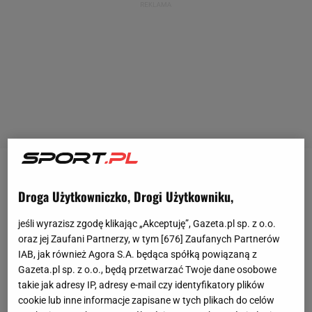
Przez niemal cały sezon Pogoń Grodzisk
Droga Użytkowniczko, Drogi Użytkowniku,
Mazowiecki utrzymywała się w strefie barażowej w I
lidze
i mogła marzyć o walce o Ekstraklasę. Spadek
jeśli wyrazisz zgodę klikając „Akceptuję”, Gazeta.pl sp. z o.o.
formy nastąpił 20 marca, gdy Pogoń przegrała 0:3 z
oraz jej Zaufani Partnerzy, w tym [
676
] Zaufanych Partnerów
IAB, jak również Agora S.A. będąca spółką powiązaną z
Górnikiem Łęczna. Od tamtej pory zespół Piotra
Gazeta.pl sp. z o.o., będą przetwarzać Twoje dane osobowe
Stokowca odnotował trzy remisy i pięć porażek.
takie jak adresy IP, adresy e-mail czy identyfikatory plików
Ostatecznie Pogoń zakończyła sezon na jedenastym
cookie lub inne informacje zapisane w tych plikach do celów