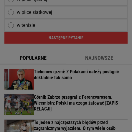
w piłce siatkowej
w tenisie
NASTĘPNE PYTANIE
POPULARNE
NAJNOWSZE
Tichonow grzmi: Z Polakami należy postąpić
dokładnie tak samo
Górnik Zabrze przegrał z Ferencvarosem.
Wicemistrz Polski ma czego żałować [ZAPIS
RELACJI]
To jeden z najczęstszych błędów przed
zagranicznym wyjazdem. O tym wiele osób