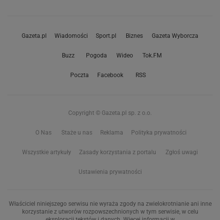
Gazeta.pl
Wiadomości
Sport.pl
Biznes
Gazeta Wyborcza
Buzz
Pogoda
Wideo
Tok.FM
Poczta
Facebook
RSS
Copyright © Gazeta.pl sp. z o.o.
O Nas
Staże u nas
Reklama
Polityka prywatności
Wszystkie artykuły
Zasady korzystania z portalu
Zgłoś uwagi
Ustawienia prywatności
Właściciel niniejszego serwisu nie wyraża zgody na zwielokrotnianie ani inne
korzystanie z utworów rozpowszechnionych w tym serwisie, w celu
eksploracji tekstów i danych. Więcej informacji w