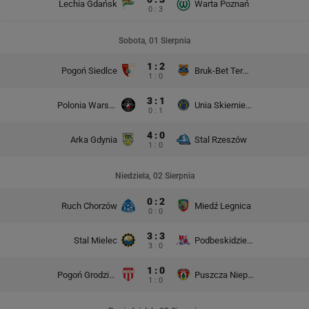
Lechia Gdańsk
Warta Poznań
0 : 3
Sobota, 01 Sierpnia
1 : 2
Pogoń Siedlce
Bruk-Bet Termalica Nieciecza
1 : 0
3 : 1
Polonia Warszawa
Unia Skierniewice
0 : 1
4 : 0
Arka Gdynia
Stal Rzeszów
1 : 0
Niedziela, 02 Sierpnia
0 : 2
Ruch Chorzów
Miedź Legnica
0 : 0
3 : 3
Stal Mielec
Podbeskidzie Bielsko-Biała
3 : 0
1 : 0
Pogoń Grodzisk Mazowiecki
Puszcza Niepołomice
1 : 0