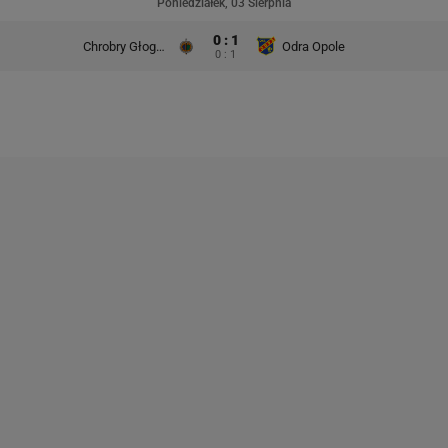
Poniedziałek, 03 Sierpnia
0 : 1
Chrobry Głogów
Odra Opole
0 : 1