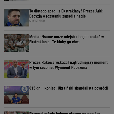
To dlatego spadli z Ekstraklasy? Prezes Arki:
Decyzja o rozstaniu zapadła nagle
SUBSKRYPCJA
Media: Nsame może odejść z Legii i zostać w
Ekstraklasie. Te kluby go chcą
Prezes Rakowa wskazał najtrudniejszy moment
w tym sezonie. Wymienił Papszuna
615 dni i koniec. Ukraiński skandalista powrócił
Eksperci mówią jednym głosem po porażce