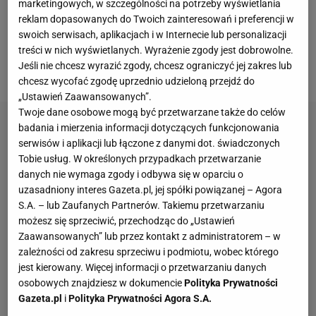
marketingowych, w szczególności na potrzeby wyświetlania
miejscu, a 25 maja br. Stokowiec rozstał się z
reklam dopasowanych do Twoich zainteresowań i preferencji w
klubem. Teraz Pogoń otrzymała nieoczekiwany cios
swoich serwisach, aplikacjach i w Internecie lub personalizacji
od Komisji ds. Licencji Klubowych w
Polskim
treści w nich wyświetlanych. Wyrażenie zgody jest dobrowolne.
Jeśli nie chcesz wyrazić zgody, chcesz ograniczyć jej zakres lub
Związku Piłki Nożnej.
chcesz wycofać zgodę uprzednio udzieloną przejdź do
„Ustawień Zaawansowanych”.
Twoje dane osobowe mogą być przetwarzane także do celów
badania i mierzenia informacji dotyczących funkcjonowania
serwisów i aplikacji lub łączone z danymi dot. świadczonych
Tobie usług. W określonych przypadkach przetwarzanie
danych nie wymaga zgody i odbywa się w oparciu o
uzasadniony interes Gazeta.pl, jej spółki powiązanej – Agora
S.A. – lub Zaufanych Partnerów. Takiemu przetwarzaniu
możesz się sprzeciwić, przechodząc do „Ustawień
Zaawansowanych” lub przez kontakt z administratorem – w
zależności od zakresu sprzeciwu i podmiotu, wobec którego
jest kierowany. Więcej informacji o przetwarzaniu danych
osobowych znajdziesz w dokumencie
Polityka Prywatności
Gazeta.pl
i
Polityka Prywatności Agora S.A.