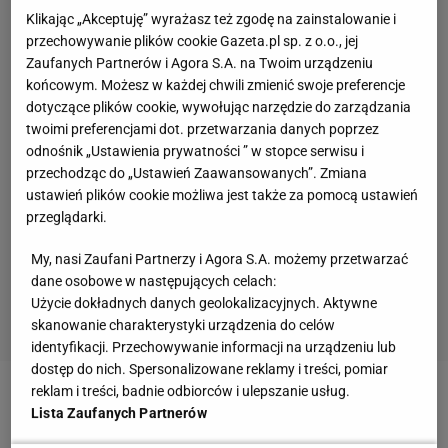
Klikając „Akceptuję” wyrażasz też zgodę na zainstalowanie i
przechowywanie plików cookie Gazeta.pl sp. z o.o., jej
Zaufanych Partnerów i Agora S.A. na Twoim urządzeniu
końcowym. Możesz w każdej chwili zmienić swoje preferencje
dotyczące plików cookie, wywołując narzędzie do zarządzania
twoimi preferencjami dot. przetwarzania danych poprzez
odnośnik „Ustawienia prywatności ” w stopce serwisu i
przechodząc do „Ustawień Zaawansowanych”. Zmiana
ustawień plików cookie możliwa jest także za pomocą ustawień
przeglądarki.
My, nasi Zaufani Partnerzy i Agora S.A. możemy przetwarzać
dane osobowe w następujących celach:
Użycie dokładnych danych geolokalizacyjnych. Aktywne
skanowanie charakterystyki urządzenia do celów
identyfikacji. Przechowywanie informacji na urządzeniu lub
dostęp do nich. Spersonalizowane reklamy i treści, pomiar
reklam i treści, badnie odbiorców i ulepszanie usług.
Zobacz wideo
Karol Czubak powołany do
Lista Zaufanych Partnerów
reprezentacji? Żelazny: Niestety kompletnie się odbił