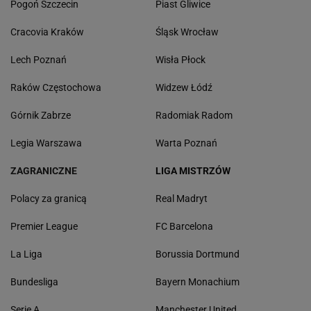
Pogoń Szczecin
Piast Gliwice
Cracovia Kraków
Śląsk Wrocław
Lech Poznań
Wisła Płock
Raków Częstochowa
Widzew Łódź
Górnik Zabrze
Radomiak Radom
Legia Warszawa
Warta Poznań
ZAGRANICZNE
LIGA MISTRZÓW
Polacy za granicą
Real Madryt
Premier League
FC Barcelona
La Liga
Borussia Dortmund
Bundesliga
Bayern Monachium
Serie A
Manchester United