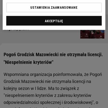
od tej ligi i nie dał rady
USTAWIENIA ZAAWANSOWANE
AKCEPTUJĘ
Mocne słowa z Niemiec o Grabarze. "Patrzą na
niego krytycznie"
Pogoń Grodzisk Mazowiecki nie otrzymała licencji.
"Niespełnienie kryteriów"
Wspomniana organizacja poinformowała, że Pogoń
Grodzisk Mazowiecki nie otrzymała licencji na
kolejny sezon w I lidze. Ma to związek z
"niespełnieniem kryteriów z zakresu kryteriów
odpowiedzialności społecznej i środowiskowej", o