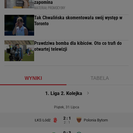
zapomina
MATERIAŁ PROMOCYJNY
Tak Chwalińska skomentowała swój występ w
Toronto
Prawdziwa bomba dla kibiców. Oto co trafi do
otwartej telewizji
WYNIKI
TABELA
1. Liga 2. Kolejka
Piątek, 31 Lipca
2 : 1
ŁKS Łódź
Polonia Bytom
2 : 1
0 : 3