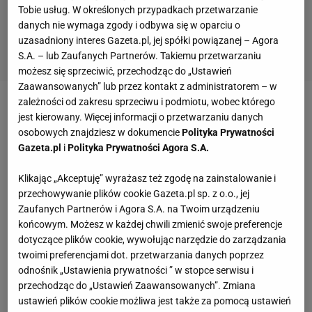
Tobie usług. W określonych przypadkach przetwarzanie
danych nie wymaga zgody i odbywa się w oparciu o
uzasadniony interes Gazeta.pl, jej spółki powiązanej – Agora
S.A. – lub Zaufanych Partnerów. Takiemu przetwarzaniu
możesz się sprzeciwić, przechodząc do „Ustawień
Zaawansowanych” lub przez kontakt z administratorem – w
zależności od zakresu sprzeciwu i podmiotu, wobec którego
Zobacz wideo
Sport.pl PLUS
jest kierowany. Więcej informacji o przetwarzaniu danych
osobowych znajdziesz w dokumencie
Polityka Prywatności
Gazeta.pl
i
Polityka Prywatności Agora S.A.
Media: Tomczyk ma objąć Odrę Opole
Klikając „Akceptuję” wyrażasz też zgodę na zainstalowanie i
Łukasz Tomczyk poprowadził zespół Rakowa w
przechowywanie plików cookie Gazeta.pl sp. z o.o., jej
zaledwie 12
meczach
PKO Ekstraklasy. Wygrał 4 z
Zaufanych Partnerów i Agora S.A. na Twoim urządzeniu
końcowym. Możesz w każdej chwili zmienić swoje preferencje
nich, 5 zremisował i 3 przegrał. Jednak to zapewne
dotyczące plików cookie, wywołując narzędzie do zarządzania
porażka 0:2 w finale Pucharu Polski z Górnikiem
twoimi preferencjami dot. przetwarzania danych poprzez
Zabrze przypieczętowała los 37-latka pod Jasną
odnośnik „Ustawienia prywatności ” w stopce serwisu i
przechodząc do „Ustawień Zaawansowanych”. Zmiana
Górą.
ustawień plików cookie możliwa jest także za pomocą ustawień