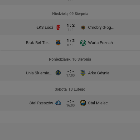
Niedziela, 09 Sierpnia
1 : 2
ŁKS Łódź
Chrobry Głogów
1 : 1
1 : 2
Bruk-Bet Termalica Nieciecza
Warta Poznań
0 : 1
Poniedziałek, 10 Sierpnia
- : -
Unia Skierniewice
Arka Gdynia
17:00
Sobota, 13 Lutego
- : -
Stal Rzeszów
Stal Mielec
16:00