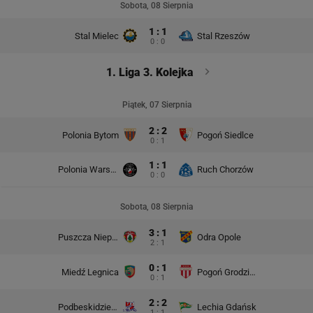
Sobota, 08 Sierpnia
1 : 1
Stal Mielec
Stal Rzeszów
0 : 0
1. Liga 3. Kolejka
Piątek, 07 Sierpnia
2 : 2
Polonia Bytom
Pogoń Siedlce
0 : 1
1 : 1
Polonia Warszawa
Ruch Chorzów
0 : 0
Sobota, 08 Sierpnia
3 : 1
Puszcza Niepołomice
Odra Opole
2 : 1
0 : 1
Miedź Legnica
Pogoń Grodzisk Mazowiecki
0 : 1
2 : 2
Podbeskidzie Bielsko-Biała
Lechia Gdańsk
1 : 1