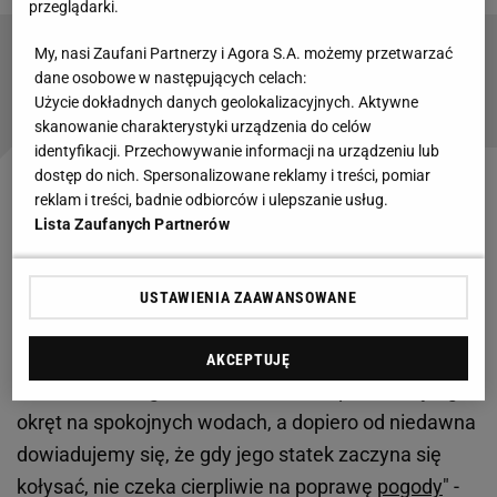
przeglądarki.
My, nasi Zaufani Partnerzy i Agora S.A. możemy przetwarzać
Tak Boniek skomentował zmianę trenera w
dane osobowe w następujących celach:
Rakowie
Użycie dokładnych danych geolokalizacyjnych. Aktywne
skanowanie charakterystyki urządzenia do celów
identyfikacji. Przechowywanie informacji na urządzeniu lub
dostęp do nich. Spersonalizowane reklamy i treści, pomiar
"Zwolnienie Łukasza Tomczyka po zaledwie
reklam i treści, badnie odbiorców i ulepszanie usług.
Lista Zaufanych Partnerów
czterech miesiącach, na ostatniej prostej sezonu, po
wcześniejszych zapewnieniach prezesa, że
trenerowi trzeba dać czas, wydaje się wręcz do
USTAWIENIA ZAAWANSOWANE
Rakowa Częstochowa nie pasować. Ale tylko
pozornie. Znaliśmy bowiem Michała
AKCEPTUJĘ
Świerczewskiego, właściciela klubu, prowadzącego
okręt na spokojnych wodach, a dopiero od niedawna
dowiadujemy się, że gdy jego statek zaczyna się
kołysać, nie czeka cierpliwie na poprawę
pogody
" -