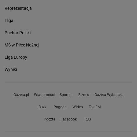
Reprezentacja
I liga
Puchar Polski
MŚ w Piłce Nożnej
Liga Europy
Wyniki
Gazeta.pl
Wiadomości
Sport.pl
Biznes
Gazeta Wyborcza
Buzz
Pogoda
Wideo
Tok.FM
Poczta
Facebook
RSS