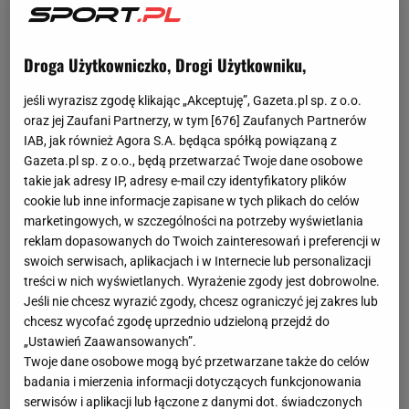
Droga Użytkowniczko, Drogi Użytkowniku,
jeśli wyrazisz zgodę klikając „Akceptuję”, Gazeta.pl sp. z o.o.
oraz jej Zaufani Partnerzy, w tym [
676
] Zaufanych Partnerów
IAB, jak również Agora S.A. będąca spółką powiązaną z
Gazeta.pl sp. z o.o., będą przetwarzać Twoje dane osobowe
takie jak adresy IP, adresy e-mail czy identyfikatory plików
cookie lub inne informacje zapisane w tych plikach do celów
marketingowych, w szczególności na potrzeby wyświetlania
reklam dopasowanych do Twoich zainteresowań i preferencji w
swoich serwisach, aplikacjach i w Internecie lub personalizacji
treści w nich wyświetlanych. Wyrażenie zgody jest dobrowolne.
Jeśli nie chcesz wyrazić zgody, chcesz ograniczyć jej zakres lub
chcesz wycofać zgodę uprzednio udzieloną przejdź do
„Ustawień Zaawansowanych”.
Twoje dane osobowe mogą być przetwarzane także do celów
badania i mierzenia informacji dotyczących funkcjonowania
serwisów i aplikacji lub łączone z danymi dot. świadczonych