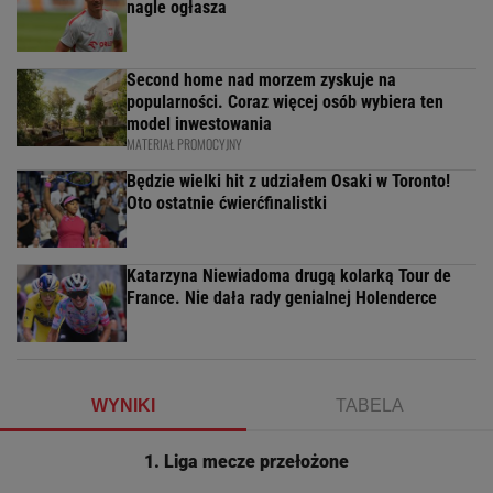
nagle ogłasza
Second home nad morzem zyskuje na
popularności. Coraz więcej osób wybiera ten
model inwestowania
MATERIAŁ PROMOCYJNY
Będzie wielki hit z udziałem Osaki w Toronto!
Oto ostatnie ćwierćfinalistki
Katarzyna Niewiadoma drugą kolarką Tour de
France. Nie dała rady genialnej Holenderce
WYNIKI
TABELA
1. Liga mecze przełożone