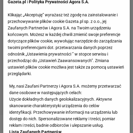
Gazeta.pl
i
Polityka Prywatności Agora S.A.
Klikając „Akceptuję” wyrażasz też zgodę na zainstalowanie i
przechowywanie plików cookie Gazeta.pl sp. z o.o., jej
Zaufanych Partnerów i Agora S.A. na Twoim urządzeniu
końcowym. Możesz w każdej chwili zmienić swoje preferencje
dotyczące plików cookie, wywołując narzędzie do zarządzania
twoimi preferencjami dot. przetwarzania danych poprzez
odnośnik „Ustawienia prywatności ” w stopce serwisu i
przechodząc do „Ustawień Zaawansowanych”. Zmiana
ustawień plików cookie możliwa jest także za pomocą ustawień
przeglądarki.
My, nasi Zaufani Partnerzy i Agora S.A. możemy przetwarzać
dane osobowe w następujących celach:
Użycie dokładnych danych geolokalizacyjnych. Aktywne
skanowanie charakterystyki urządzenia do celów
identyfikacji. Przechowywanie informacji na urządzeniu lub
dostęp do nich. Spersonalizowane reklamy i treści, pomiar
reklam i treści, badnie odbiorców i ulepszanie usług.
Zobacz wideo
"Biała Gwiazda" potrzebuje prezesa
Lista Zaufanych Partnerów