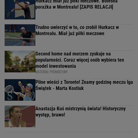
Hurkacz miał już piłki meczowe. Bolesna
porażka w Montrealu! [ZAPIS RELACJI]
Trudno uwierzyć w to, co zrobił Hurkacz w
Montrealu. Miał już piłki meczowe
Second home nad morzem zyskuje na
popularności. Coraz więcej osób wybiera ten
model inwestowania
MATERIAŁ PROMOCYJNY
Pilne wieści z Toronto! Znamy godzinę meczu Iga
Świątek - Marta Kostiuk
Anastazja Kuś mistrzynią świata! Historyczny
występ, brawo!