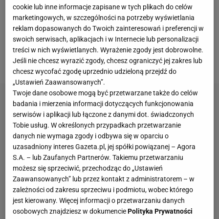
ulgą. Ich zespół wygrał 2:0 z Chrobrym Głogów,
cookie lub inne informacje zapisane w tych plikach do celów
marketingowych, w szczególności na potrzeby wyświetlania
zapewniając sobie powrót do piłkarskiej elity w
reklam dopasowanych do Twoich zainteresowań i preferencji w
Polsce
. W ostatnich tygodniach sporo mówiło się o
swoich serwisach, aplikacjach i w Internecie lub personalizacji
możliwym wejściu do klubu nowego inwestora,
treści w nich wyświetlanych. Wyrażenie zgody jest dobrowolne.
włodarza Wieczystej Kraków, Wojciecha Kwietnia.
Jeśli nie chcesz wyrazić zgody, chcesz ograniczyć jej zakres lub
chcesz wycofać zgodę uprzednio udzieloną przejdź do
„Ustawień Zaawansowanych”.
Twoje dane osobowe mogą być przetwarzane także do celów
badania i mierzenia informacji dotyczących funkcjonowania
serwisów i aplikacji lub łączone z danymi dot. świadczonych
Tobie usług. W określonych przypadkach przetwarzanie
danych nie wymaga zgody i odbywa się w oparciu o
uzasadniony interes Gazeta.pl, jej spółki powiązanej – Agora
S.A. – lub Zaufanych Partnerów. Takiemu przetwarzaniu
możesz się sprzeciwić, przechodząc do „Ustawień
Zaawansowanych” lub przez kontakt z administratorem – w
zależności od zakresu sprzeciwu i podmiotu, wobec którego
jest kierowany. Więcej informacji o przetwarzaniu danych
osobowych znajdziesz w dokumencie
Polityka Prywatności