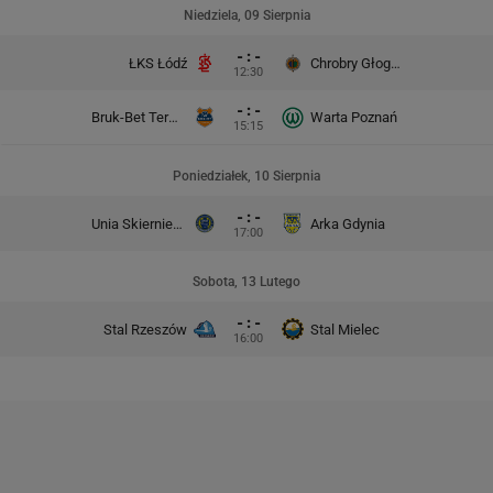
Niedziela, 09 Sierpnia
- : -
ŁKS Łódź
Chrobry Głogów
12:30
- : -
Bruk-Bet Termalica Nieciecza
Warta Poznań
15:15
Poniedziałek, 10 Sierpnia
- : -
Unia Skierniewice
Arka Gdynia
17:00
Sobota, 13 Lutego
- : -
Stal Rzeszów
Stal Mielec
16:00