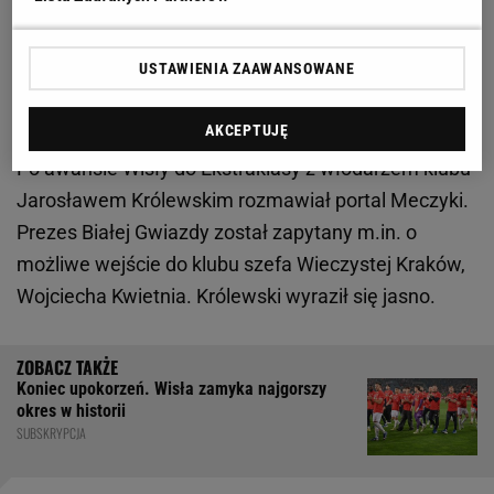
Wieczystej?? Kosecki: Ekstraklasa musi mieć silną
Wisłę!
USTAWIENIA ZAAWANSOWANE
Kwiecień wejdzie do Wisły? Królewski zabrał głos
AKCEPTUJĘ
Po awansie Wisły do Ekstraklasy z włodarzem klubu
Jarosławem Królewskim rozmawiał portal Meczyki.
Prezes Białej Gwiazdy został zapytany m.in. o
możliwe wejście do klubu szefa Wieczystej Kraków,
Wojciecha Kwietnia. Królewski wyraził się jasno.
Koniec upokorzeń. Wisła zamyka najgorszy
okres w historii
SUBSKRYPCJA