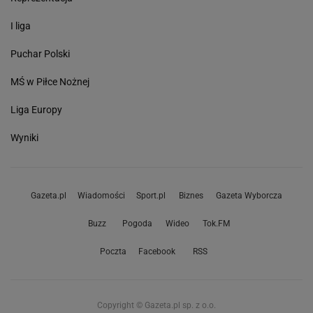
I liga
Puchar Polski
MŚ w Piłce Nożnej
Liga Europy
Wyniki
Gazeta.pl
Wiadomości
Sport.pl
Biznes
Gazeta Wyborcza
Buzz
Pogoda
Wideo
Tok.FM
Poczta
Facebook
RSS
Copyright © Gazeta.pl sp. z o.o.