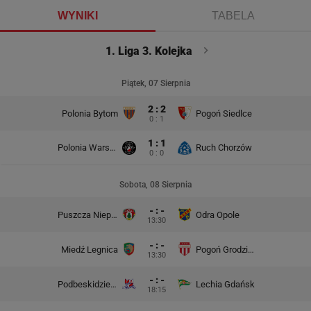
WYNIKI
TABELA
1. Liga 3. Kolejka
Piątek, 07 Sierpnia
2 : 2
Polonia Bytom
Pogoń Siedlce
0 : 1
1 : 1
Polonia Warszawa
Ruch Chorzów
0 : 0
Sobota, 08 Sierpnia
- : -
Puszcza Niepołomice
Odra Opole
13:30
- : -
Miedź Legnica
Pogoń Grodzisk Mazowiecki
13:30
- : -
Podbeskidzie Bielsko-Biała
Lechia Gdańsk
18:15