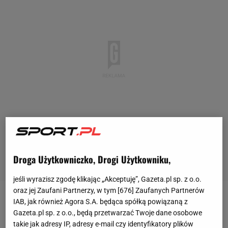
Droga Użytkowniczko, Drogi Użytkowniku,
jeśli wyrazisz zgodę klikając „Akceptuję”, Gazeta.pl sp. z o.o.
oraz jej Zaufani Partnerzy, w tym [
676
] Zaufanych Partnerów
IAB, jak również Agora S.A. będąca spółką powiązaną z
Po długich czterech latach na zapleczu
Ekstraklasy
Gazeta.pl sp. z o.o., będą przetwarzać Twoje dane osobowe
kibice Wisły Kraków w końcu mogą odetchnąć z
takie jak adresy IP, adresy e-mail czy identyfikatory plików