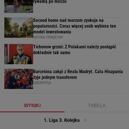
rywalkę po meczu
Second home nad morzem zyskuje na
popularności. Coraz więcej osób wybiera ten
model inwestowania
MATERIAŁ PROMOCYJNY
Tichonow grzmi: Z Polakami należy postąpić
dokładnie tak samo
Barcelona zakpi z Realu Madryt. Cała Hiszpania
żyje jednym transferem
SUBSKRYPCJA
WYNIKI
TABELA
1. Liga 3. Kolejka