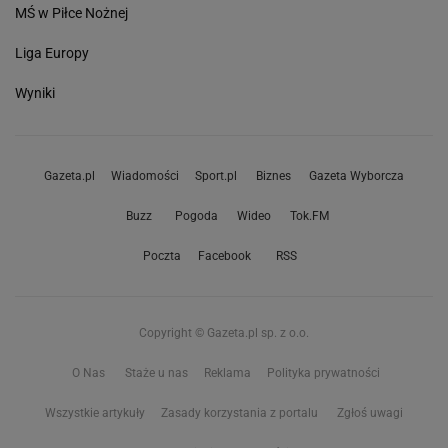
MŚ w Piłce Nożnej
Liga Europy
Wyniki
Gazeta.pl
Wiadomości
Sport.pl
Biznes
Gazeta Wyborcza
Buzz
Pogoda
Wideo
Tok.FM
Poczta
Facebook
RSS
Copyright © Gazeta.pl sp. z o.o.
O Nas
Staże u nas
Reklama
Polityka prywatności
Wszystkie artykuły
Zasady korzystania z portalu
Zgłoś uwagi