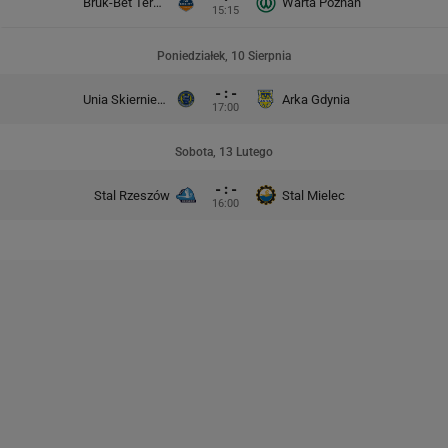
Bruk-Bet Termalica Nieciecza
Warta Poznań
15:15
Poniedziałek, 10 Sierpnia
- : -
Unia Skierniewice
Arka Gdynia
17:00
Sobota, 13 Lutego
- : -
Stal Rzeszów
Stal Mielec
16:00