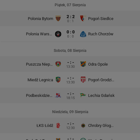
Piątek, 07 Sierpnia
2 : 2
Polonia Bytom
Pogoń Siedlce
0 : 1
0 : 0
Polonia Warszawa
Ruch Chorzów
0 : 0
Sobota, 08 Sierpnia
- : -
Puszcza Niepołomice
Odra Opole
13:30
- : -
Miedź Legnica
Pogoń Grodzisk Mazowiecki
13:30
- : -
Podbeskidzie Bielsko-Biała
Lechia Gdańsk
18:15
Niedziela, 09 Sierpnia
- : -
ŁKS Łódź
Chrobry Głogów
12:30
- : -