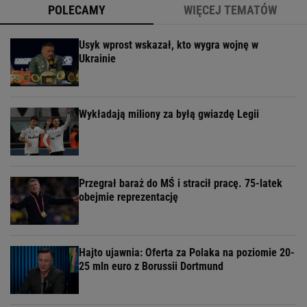
POLECAMY
WIĘCEJ TEMATÓW
Usyk wprost wskazał, kto wygra wojnę w
Ukrainie
Wykładają miliony za byłą gwiazdę Legii
Przegrał baraż do MŚ i stracił pracę. 75-latek
obejmie reprezentację
Hajto ujawnia: Oferta za Polaka na poziomie 20-
25 mln euro z Borussii Dortmund