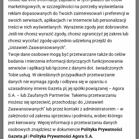
klientom. Wśród pokrzywdzonych znaleźli się także
marketingowych, w szczególności na potrzeby wyświetlania
polscy olimpijczycy, którzy za zajęte miejsca na
reklam dopasowanych do Twoich zainteresowań i preferencji w
igrzyskach w Mediolanie mieli otrzymać od niej
swoich serwisach, aplikacjach i w Internecie lub personalizacji
treści w nich wyświetlanych. Wyrażenie zgody jest dobrowolne.
nagrody w postaci tokenów.
Problemy mają być na
Jeśli nie chcesz wyrazić zgody, chcesz ograniczyć jej zakres lub
tyle poważne, że prezes formy Przemysław Kral
chcesz wycofać zgodę uprzednio udzieloną przejdź do
wydał oświadczenie dla swoich pracowników, która
„Ustawień Zaawansowanych”.
Twoje dane osobowe mogą być przetwarzane także do celów
umożliwia im rozwiązanie umów
. Na zamieszanie
badania i mierzenia informacji dotyczących funkcjonowania
wokół Zondacrypto zareagowały także podmioty,
serwisów i aplikacji lub łączone z danymi dot. świadczonych
które były przez nią sponsorowane.
Tobie usług. W określonych przypadkach przetwarzanie
danych nie wymaga zgody i odbywa się w oparciu o
uzasadniony interes Gazeta.pl, jej spółki powiązanej – Agora
S.A. – lub Zaufanych Partnerów. Takiemu przetwarzaniu
możesz się sprzeciwić, przechodząc do „Ustawień
Zaawansowanych” lub przez kontakt z administratorem – w
zależności od zakresu sprzeciwu i podmiotu, wobec którego
jest kierowany. Więcej informacji o przetwarzaniu danych
osobowych znajdziesz w dokumencie
Polityka Prywatności
Gazeta.pl
i
Polityka Prywatności Agora S.A.