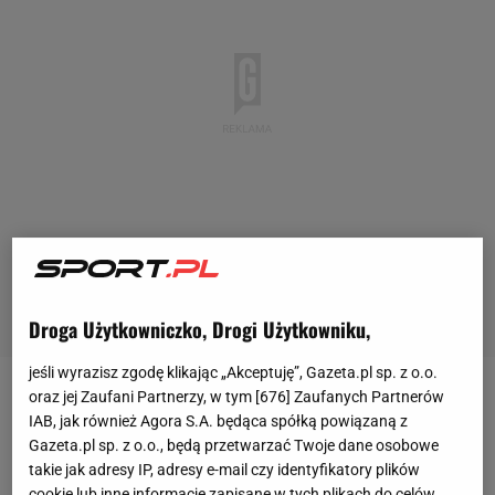
Droga Użytkowniczko, Drogi Użytkowniku,
jeśli wyrazisz zgodę klikając „Akceptuję”, Gazeta.pl sp. z o.o.
oraz jej Zaufani Partnerzy, w tym [
676
] Zaufanych Partnerów
Zondacrypto w ostatnich dniach pogrążyła się w
IAB, jak również Agora S.A. będąca spółką powiązaną z
potężnym chaosie. Giełda kryptowalut od dłuższego
Gazeta.pl sp. z o.o., będą przetwarzać Twoje dane osobowe
czasu nie jest w stanie wypłacać pieniędzy swoim
takie jak adresy IP, adresy e-mail czy identyfikatory plików
cookie lub inne informacje zapisane w tych plikach do celów